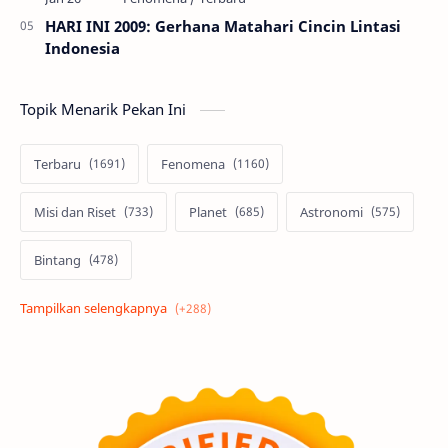
HARI INI 2009: Gerhana Matahari Cincin Lintasi
Indonesia
Topik Menarik Pekan Ini
Terbaru
Fenomena
Misi dan Riset
Planet
Astronomi
Bintang
Alam semesta
Galaksi
Eksoplanet
Lubang Hitam
Feature
Tata Surya
Hype