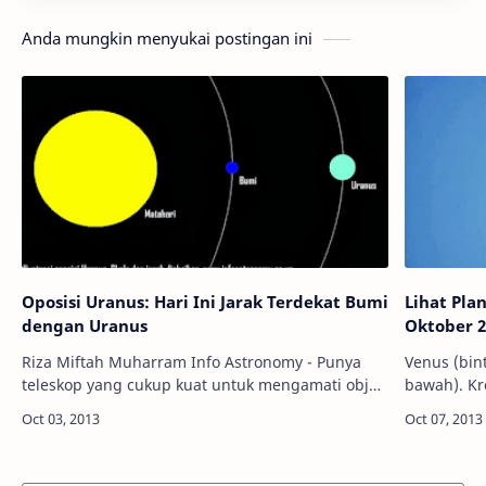
Anda mungkin menyukai postingan ini
Oposisi Uranus: Hari Ini Jarak Terdekat Bumi
Lihat Pla
dengan Uranus
Oktober 2
Riza Miftah Muharram Info Astronomy - Punya
Venus (bint
teleskop yang cukup kuat untuk mengamati objek
bawah). Kredit: Enriq
jauh? Malam ini, mari temukan Planet Uranus.
Anda perna
Planet Uranus mencapai oposisinya -- jara…
pernah, An