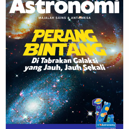
Berita
Hujan Meteor
Satelit Alami
Rasi Bintang
Teleskop
Saturnus
GBT 2018
UFO
Advertorial
Astrofotografi
Stasiun Luar Angkasa Internasional
Gugus Bintang
Menarik Dibaca
Venus
Pluto
Galaksi Kerdil
Gambar Harian
Titan
Bintang Neutron
Hubble
Tips