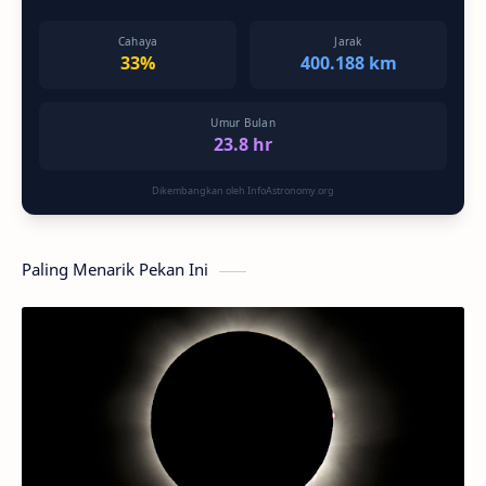
Cahaya
Jarak
33%
400.188 km
Umur Bulan
23.8 hr
Dikembangkan oleh InfoAstronomy.org
Paling Menarik Pekan Ini