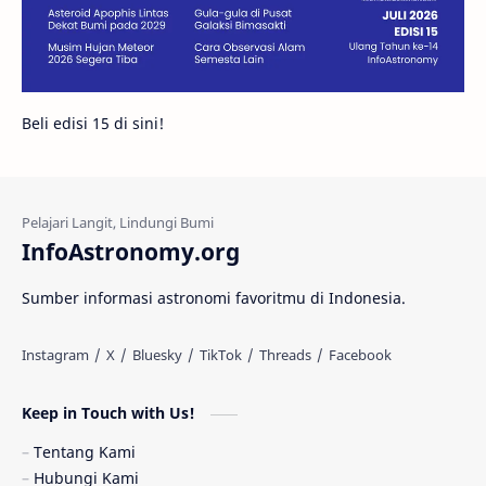
Juno
Bintang Biner
Cassini
Galeri
Gugus Galaksi
Proxima b
Beli edisi 15 di sini!
Fakta
Galaksi Spiral
Kehidupan Asing
Lubang Cacing
Gerhana Matahari
Eksperimen
InfoAstronomy.org
Materi Gelap
Tanya Astro
Uranus
Sumber informasi astronomi favoritmu di Indonesia.
Antarbintang
Astronom
Astronomi dan Islam
Planet Kesembilan
Keep in Touch with Us!
Pulsar
Tiangong-1
Nova
Orion
Tentang Kami
Hubungi Kami