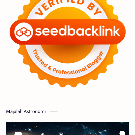
Astronot
Asteroid
Observasi
Premium
Komet
Bulan
Penelitian
Serba-serbi
Satelit
Luar Angkasa
Video
Aurora
Supernova
Nebula
Sponsored
Matahari
Featured
Mars
Planet Katai
GMT 2016
History
Hoax
Bima Sakti
Meteor
Majalah Astronomi
Gerhana
Komet ISON
Jupiter
Planet Kerdil
Bumi
Pengetahuan