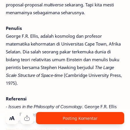
proposal-proposal
multiverse
sekarang. Tapi kita mesti
menamainya sebagaimana seharusnya.
Penulis
George F.R. Ellis, adalah kosmolog dan profesor
matematika kehormatan di Universitas Cape Town, Afrika
Selatan. Dia salah seorang pakar terkemuka dunia di
bidang teori relativitas umum Einstein dan menulis buku
perintis bersama Stephen Hawking berjudul
The Large
Scale Structure of Space-time
(Cambridge University Press,
1975).
Referensi
-
Issues in the Philosophy of Cosmology
. George F.R. Ellis
dalam Philosophy of Physics. Disunting oleh Jeremy
Posting Komentar
Butterfield dan John Earman. Elsevier, 2006.