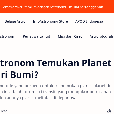
Akses artikel Premium dengan Astronomi+,
mulai berlangganan.
BelajarAstro
InfoAstronomy Store
APOD Indonesia
stronom Temukan Planet
ari Bumi?
etode yang berbeda untuk menemukan planet-planet di
auh ini adalah fotometri transit, yang mengukur perubahan
eh adanya planet melintas di depannya.
 read