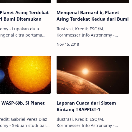
Planet Asing Terdekat
Mengenal Barnard b, Planet
ri Bumi Ditemukan
Asing Terdekat Kedua dari Bumi
nomy - Lupakan dulu
Ilustrasi. Kredit: ESO/M.
ngenai citra pertama
Kornmesser Info Astronomy -
am. Baru-baru ini,
Sebuah penemuan planet asing
k astronom
baru saja diumumkan. Planet jenis
kan bahwa mereka
bumi super berhasil ditemukan
eteksi keberadaan
mengorbit bintang ke…
ng ke…
WASP-69b, Si Planet
Laporan Cuaca dari Sistem
Bintang TRAPPIST-1
Kredit: Gabriel Perez Diaz
Ilustrasi. Kredit: ESO/M.
nomy - Sebuah studi baru
Kornmesser Info Astronomy -
ukan oleh para astronom
Bintang kerdil merah TRAPPIST-1