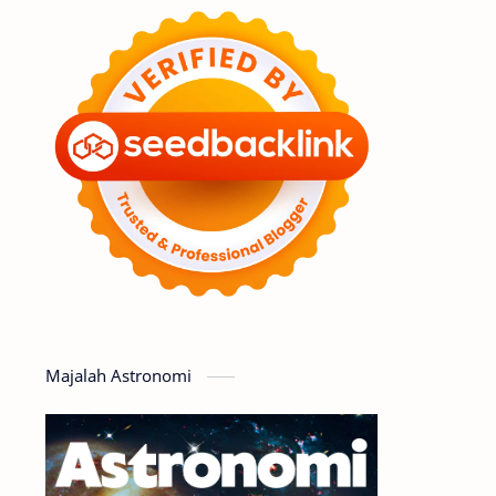
Feature
Tata Surya
Hype
Astronot
Asteroid
Observasi
Premium
Komet
Bulan
Penelitian
Serba-serbi
Satelit
Luar Angkasa
Video
Majalah Astronomi
Aurora
Supernova
Nebula
Sponsored