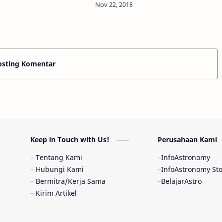
uto de Astrofísica de
terletak kurang dari 40 tahun
(IAC) mengungkapkan
cahaya jauhnya dari Bumi. Ia telah
lama diketahui diorbi…
osting Komentar
Keep in Touch with Us!
Perusahaan Kami
Tentang Kami
InfoAstronomy
Hubungi Kami
InfoAstronomy St
Bermitra/Kerja Sama
BelajarAstro
Kirim Artikel