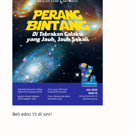
Matahari
Featured
Mars
Planet Katai
GMT 2016
History
Hoax
Bima Sakti
Meteor
Gerhana
Komet ISON
Jupiter
Planet Kerdil
Bumi
Pengetahuan
Berita
Beli edisi 15 di sini!
Hujan Meteor
Satelit Alami