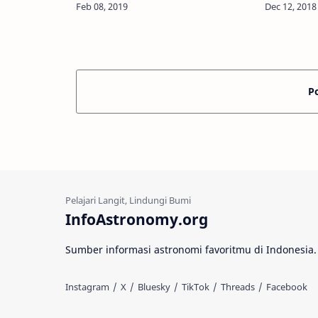
kita. Planet-planet ini sangat
dari Instit
misterius, tetapi pengamatan
Canarias 
menggunak…
bah…
P
InfoAstronomy.org
Sumber informasi astronomi favoritmu di Indonesia.