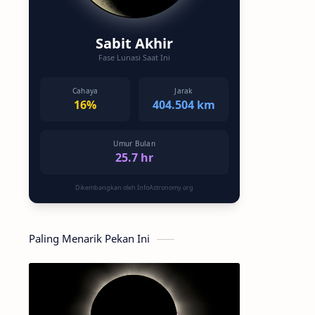
Sabit Akhir
Fase Lunasi Saat Ini
Cahaya
Jarak
16%
404.504 km
Umur Bulan
25.7 hr
Dikembangkan oleh InfoAstronomy.org
Paling Menarik Pekan Ini