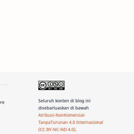
Rasi Bintang
Teleskop
Saturnus
GBT 2018
UFO
Advertorial
Astrofotografi
Stasiun Luar Angkasa Internasional
Gugus Bintang
Menarik Dibaca
Venus
Seluruh konten di blog ini
Pluto
Galaksi Kerdil
ore
disebarluaskan di bawah
Atribusi-NonKomersial-
Gambar Harian
Titan
TanpaTurunan 4.0 Internasional
(CC BY-NC-ND 4.0)
.
Bintang Neutron
Hubble