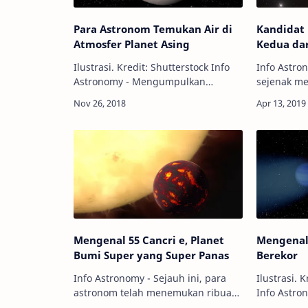
Para Astronom Temukan Air di
Kandidat 
Atmosfer Planet Asing
Kedua da
Ilustrasi. Kredit: Shutterstock Info
Info Astro
Astronomy - Mengumpulkan
sejenak me
informasi yang rinci mengenai
lubang hit
sebuah planet asing merupakan hal
sekelompo
yang sangat sulit. Ditambah lagi,
mengumum
cahaya dari …
telah mend
planet asi
Mengenal 55 Cancri e, Planet
Mengenal 
Bumi Super yang Super Panas
Berekor
Info Astronomy - Sejauh ini, para
Ilustrasi. 
astronom telah menemukan ribuan
Info Astro
eksoplanet, planet di luar tata surya
yang dilak