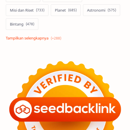
Misi dan Riset
Planet
Astronomi
Bintang
Alam semesta
Galaksi
Eksoplanet
Lubang Hitam
Feature
Tata Surya
Hype
Astronot
Asteroid
Observasi
Premium
Komet
Bulan
Penelitian
Serba-serbi
Satelit
Luar Angkasa
Video
Aurora