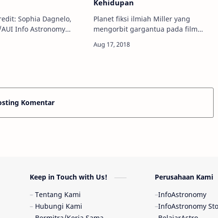
Kehidupan
Kredit: Sophia Dagnelo,
Planet fiksi ilmiah Miller yang
stronomy
mengorbit gargantua pada film
rtama kalinya,
Interstellar. Kredit: Getty Images
 astronom berhasil
Info Astronomy - Pernahkah kamu
ubang hitam yang sedang
membayangkan untuk tinggal di
seonggok bin…
sebuah planet…
osting Komentar
Keep in Touch with Us!
Perusahaan Kami
Tentang Kami
InfoAstronomy
Hubungi Kami
InfoAstronomy St
Bermitra/Kerja Sama
BelajarAstro