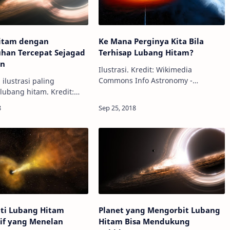
itam dengan
Ke Mana Perginya Kita Bila
han Tercepat Sejagad
Terhisap Lubang Hitam?
an
Ilustrasi. Kredit: Wikimedia
Commons Info Astronomy -
ilustrasi paling
Pernahkah kamu membayangkan ke
lubang hitam. Kredit:
mana perginya kamu, atau sebuah
ommons Info
materi, ketika terhisap lubang hitam
- Misteri lubang hitam
di alam semesta? N…
astrofisikawan kini dua
besar. Seba…
i Lubang Hitam
Planet yang Mengorbit Lubang
if yang Menelan
Hitam Bisa Mendukung