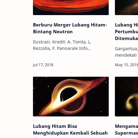
Berburu Merger Lubang Hitam-
Lubang H
Bintang Neutron
Pertumbu
Ditemuk
Ilustrasi. Kredit: A. Tonita, L.
Rezzolla, F. Pannarale Info
Gargantua, 
Astronomy - Menggunakan teknik
mendekati 
yang berbeda untuk mengukur
Wikimedia C
seberapa cepat alam semesta
Astronomy 
mengembang, para as…
bagi para 
kali lebih 
Lubang Hitam Bisa
Mengamat
Menghidupkan Kembali Sebuah
Supermas