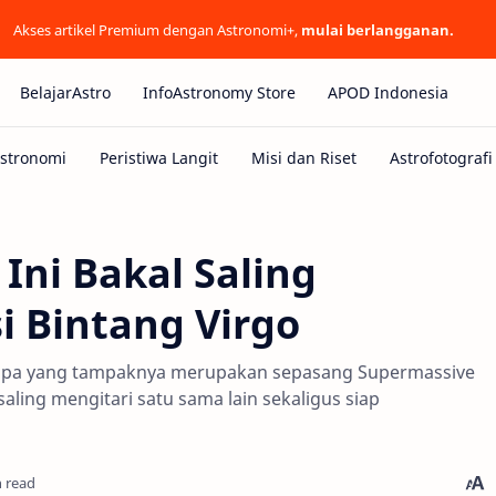
Akses artikel Premium dengan Astronomi+,
mulai berlangganan.
BelajarAstro
InfoAstronomy Store
APOD Indonesia
Ini Bakal Saling
i Bintang Virgo
 apa yang tampaknya merupakan sepasang Supermassive
aling mengitari satu sama lain sekaligus siap
n read