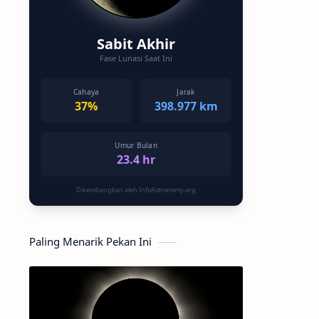
Sabit Akhir
Fase Lunasi Saat Ini
Cahaya
Jarak
37%
398.977 km
Umur Bulan
23.4 hr
Dikembangkan oleh InfoAstronomy.org
Paling Menarik Pekan Ini