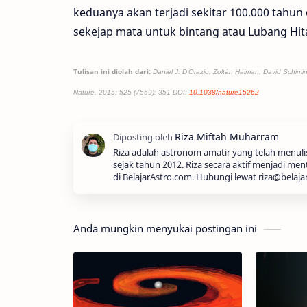
keduanya akan terjadi sekitar 100.000 tahun
sekejap mata untuk bintang atau Lubang Hi
Tulisan ini diolah dari:
Daniel J. D'Orazio, Zoltán Haiman, David Schimino
Nature, 2015; 525 (7569): 351 DOI:
10.1038/nature15262
Riza adalah astronom amatir yang telah menul
sejak tahun 2012. Riza secara aktif menjadi men
di BelajarAstro.com. Hubungi lewat riza@belaja
Anda mungkin menyukai postingan ini