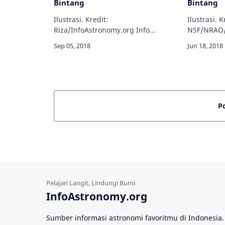
Bintang
Bintang
Ilustrasi. Kredit:
Ilustrasi. 
Riza/InfoAstronomy.org Info
NSF/NRAO/AUI Info A
Astronomy - Lubang hitam dikenal
- Untuk pe
bisa menghancurkan dan melahap
sekelompok
sebuah bintang. Tetapi studi
melacak l
terbaru menunjukkan bahwa pada
mencicipi 
s…
P
InfoAstronomy.org
Sumber informasi astronomi favoritmu di Indonesia.