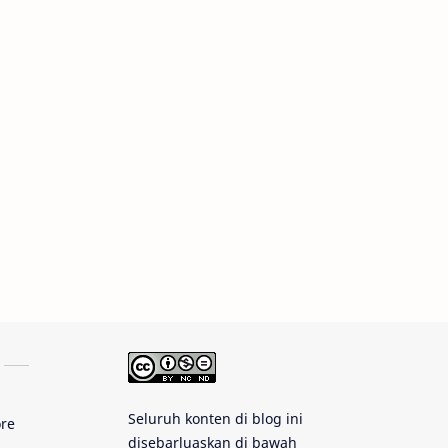
Rasi Bintang
Teleskop
Saturnus
GBT 2018
UFO
Advertorial
Astrofotografi
Stasiun Luar Angkasa Internasional
Gugus Bintang
Menarik Dibaca
Venus
Pluto
Galaksi Kerdil
Gambar Harian
Titan
Seluruh konten di blog ini
ore
Bintang Neutron
Hubble
disebarluaskan di bawah