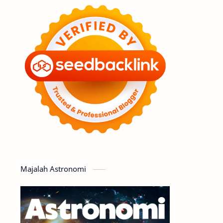
Feature
Tata Surya
Hype
Astronot
Asteroid
Observasi
Premium
Komet
Bulan
Penelitian
Serba-serbi
Satelit
Luar Angkasa
Video
Majalah Astronomi
Aurora
Supernova
Nebula
Sponsored