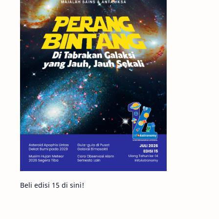
Matahari
Mars
Planet Katai
Featured
GMT 2016
History
Hoax
Bima Sakti
Meteor
Gerhana
Komet ISON
Jupiter
Planet Kerdil
Bumi
Pengetahuan
Berita
Beli edisi 15 di sini!
Hujan Meteor
Satelit Alami