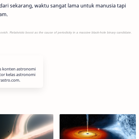
 dari sekarang, waktu sangat lama untuk manusia tapi
tam.
vich. Relativistic boost as the cause of periodicity in a massive black-hole binary candidate.
is konten astronomi
tor kelas astronomi
rastro.com.