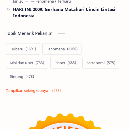
HARI INI 2009: Gerhana Matahari Cincin Lintasi
Indonesia
Topik Menarik Pekan Ini
Terbaru
Fenomena
Misi dan Riset
Planet
Astronomi
Bintang
Alam semesta
Galaksi
Eksoplanet
Lubang Hitam
Feature
Tata Surya
Hype