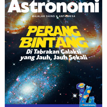
Berita
Hujan Meteor
Satelit Alami
Rasi Bintang
Teleskop
Saturnus
GBT 2018
UFO
Advertorial
Astrofotografi
Stasiun Luar Angkasa Internasional
Gugus Bintang
Menarik Dibaca
Venus
Pluto
Galaksi Kerdil
Gambar Harian
Titan
Bintang Neutron
Hubble
Tips