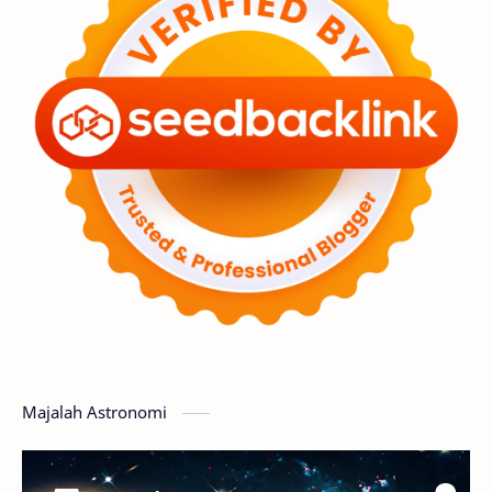
Astronot
Asteroid
Observasi
Premium
Komet
Bulan
Penelitian
Serba-serbi
Satelit
Luar Angkasa
Video
Aurora
Supernova
Nebula
Sponsored
Matahari
Mars
Planet Katai
Featured
GMT 2016
History
Hoax
Bima Sakti
Meteor
Majalah Astronomi
Gerhana
Komet ISON
Jupiter
Planet Kerdil
Bumi
Pengetahuan