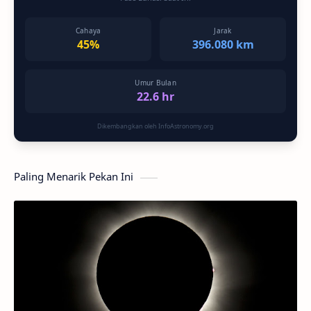
Cahaya
Jarak
45%
396.080 km
Umur Bulan
22.6 hr
Dikembangkan oleh InfoAstronomy.org
Paling Menarik Pekan Ini