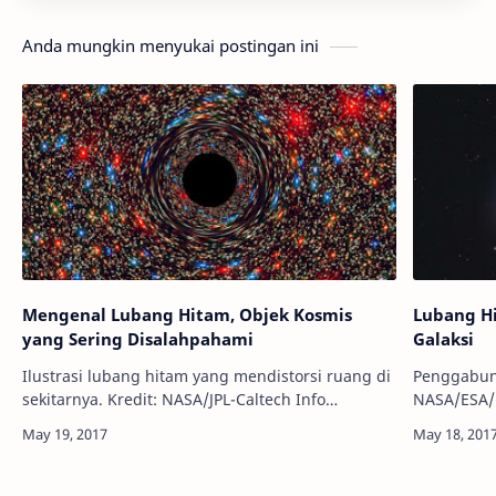
Anda mungkin menyukai postingan ini
Mengenal Lubang Hitam, Objek Kosmis
Lubang H
yang Sering Disalahpahami
Galaksi
Ilustrasi lubang hitam yang mendistorsi ruang di
Penggabung
sekitarnya. Kredit: NASA/JPL-Caltech Info
NASA/ESA/Martin Pu
Astronomy - Sudah tahukah Anda apa itu lubang
yang terja
hitam? Lubang hitam mungkin te…
induk mere
dengan…