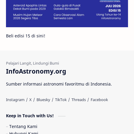
Juno
Bintang Biner
Cassini
Galeri
Gugus Galaksi
Proxima b
Beli edisi 15 di sini!
Fakta
Galaksi Spiral
Kehidupan Asing
Lubang Cacing
Gerhana Matahari
Eksperimen
InfoAstronomy.org
Materi Gelap
Tanya Astro
Uranus
Sumber informasi astronomi favoritmu di Indonesia.
Antarbintang
Astronom
Astronomi dan Islam
Planet Kesembilan
Keep in Touch with Us!
Pulsar
Tiangong-1
Nova
Orion
Tentang Kami
Hubungi Kami