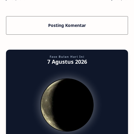
semua? Baru-baru ini, sebuah peneli…
kategori p
Posting Komentar
Fase Bulan Hari Ini
7 Agustus 2026