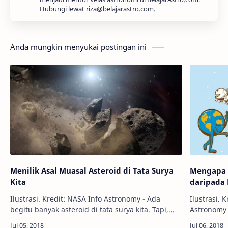
Hubungi lewat riza@belajarastro.com.
Anda mungkin menyukai postingan ini
Menilik Asal Muasal Asteroid di Tata Surya
Mengapa 
Kita
daripada
Ilustrasi. Kredit: NASA Info Astronomy - Ada
Ilustrasi. K
begitu banyak asteroid di tata surya kita. Tapi,
Astronomy 
tahukah kamu dari mana asal muasal mereka
surya, del