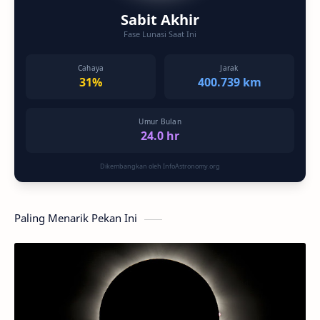
Sabit Akhir
Fase Lunasi Saat Ini
Cahaya
Jarak
31%
400.739 km
Umur Bulan
24.0 hr
Dikembangkan oleh InfoAstronomy.org
Paling Menarik Pekan Ini