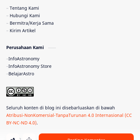
Pulsar
Tiangong-1
Nova
Orion
Tentang Kami
Hubungi Kami
Quasar
Supermoon
TRAPPIST-1
Bermitra/Kerja Sama
Kirim Artikel
Ulasan
Ceres
Enseladus
Perusahaan Kami
Gelombang Gravitasi
Indonesia
InfoAstronomy
Kerdil Putih
LAPAN
TanyaAstro
InfoAstronomy Store
BelajarAstro
Astrobiologi
Merkurius
New Horizons
Olimpiade Sains Nasional
Roket
Week
Seluruh konten di blog ini disebarluaskan di bawah
Bumi Super
GBT18
Hilal
Atribusi-NonKomersial-TanpaTurunan 4.0 Internasional (CC
BY-NC-ND 4.0)
.
Katai Cokelat
Kepler
Neptunus
Observatorium
Perseid
SpaceX
© 2012 -
2026
‧
PT Belajar Astronomi Indonesia
. All rights reser