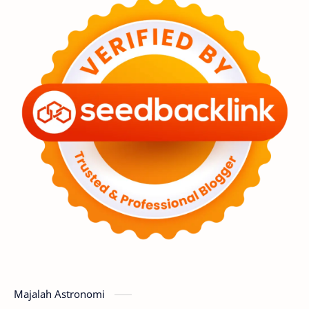
Feature
Tata Surya
Hype
Astronot
Asteroid
Observasi
Premium
Komet
Bulan
Penelitian
Serba-serbi
Satelit
Luar Angkasa
Video
Aurora
Supernova
Nebula
Sponsored
Matahari
Featured
Mars
Planet Katai
GMT 2016
History
Hoax
Bima Sakti
Meteor
Majalah Astronomi
Gerhana
Komet ISON
Jupiter