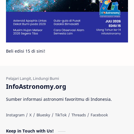
Bintang Neutron
Hubble
Tips
Juno
Bintang Biner
Cassini
Galeri
Gugus Galaksi
Proxima b
Beli edisi 15 di sini!
Fakta
Galaksi Spiral
Kehidupan Asing
Lubang Cacing
Gerhana Matahari
Eksperimen
InfoAstronomy.org
Materi Gelap
Tanya Astro
Uranus
Sumber informasi astronomi favoritmu di Indonesia.
Antarbintang
Astronom
Astronomi dan Islam
Planet Kesembilan
Keep in Touch with Us!