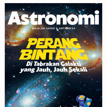
Planet Kerdil
Bumi
Pengetahuan
Berita
Hujan Meteor
Satelit Alami
Rasi Bintang
Teleskop
Saturnus
GBT 2018
UFO
Advertorial
Astrofotografi
Stasiun Luar Angkasa Internasional
Gugus Bintang
Menarik Dibaca
Venus
Pluto
Galaksi Kerdil
Gambar Harian
Titan