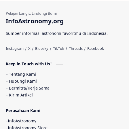
Kehidupan Asing
Lubang Cacing
Gerhana Matahari
Eksperimen
InfoAstronomy.org
Materi Gelap
Tanya Astro
Uranus
Sumber informasi astronomi favoritmu di Indonesia.
Antarbintang
Astronom
Astronomi dan Islam
Planet Kesembilan
Keep in Touch with Us!
Pulsar
Tiangong-1
Nova
Orion
Tentang Kami
Hubungi Kami
Quasar
Supermoon
TRAPPIST-1
Bermitra/Kerja Sama
Kirim Artikel
Ulasan
Ceres
Enseladus
Perusahaan Kami
Gelombang Gravitasi
Indonesia
InfoAstronomy
Kerdil Putih
LAPAN
TanyaAstro
InfoAstronomy Store