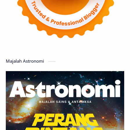
Supernova
Nebula
Sponsored
Matahari
Featured
Mars
Planet Katai
GMT 2016
History
Hoax
Bima Sakti
Meteor
Majalah Astronomi
Gerhana
Komet ISON
Jupiter
Planet Kerdil
Bumi
Pengetahuan
Berita
Hujan Meteor
Satelit Alami
Rasi Bintang
Teleskop
Saturnus
GBT 2018
UFO
Advertorial