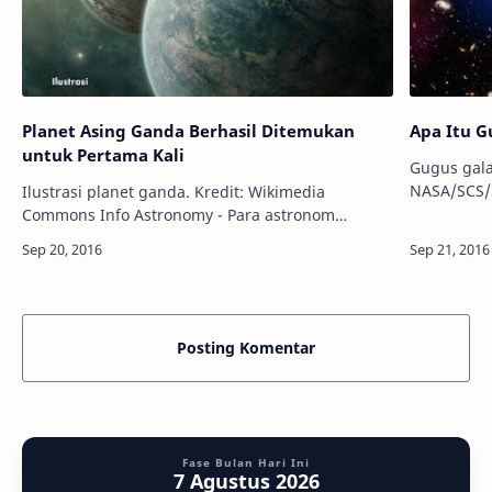
Planet Asing Ganda Berhasil Ditemukan
Apa Itu G
untuk Pertama Kali
Gugus gala
NASA/SCS/
Ilustrasi planet ganda. Kredit: Wikimedia
Info Astro
Commons Info Astronomy - Para astronom
saling teri
mungkin telah menemukan planet ganda, atau
sebag…
dua planet yang saling mengorbit satu sama lain,
…
Posting Komentar
Fase Bulan Hari Ini
7 Agustus 2026