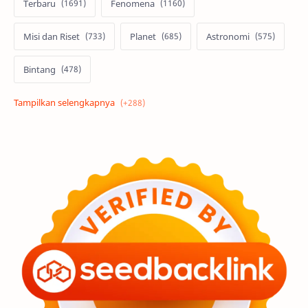
Terbaru
Fenomena
Misi dan Riset
Planet
Astronomi
Bintang
Alam semesta
Galaksi
Eksoplanet
Lubang Hitam
Feature
Tata Surya
Hype
Astronot
Asteroid
Observasi
Premium
Komet
Bulan
Penelitian
Serba-serbi
Satelit
Luar Angkasa
Video
Aurora