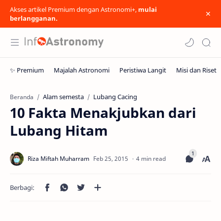
Akses artikel Premium dengan Astronomi+,
mulai
berlangganan.
Alam semesta
Lubang Cacing
Beranda
10 Fakta Menakjubkan dari
Lubang Hitam
4 min read