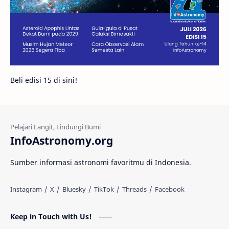
Bintang Neutron
Hubble
Tips
Juno
Bintang Biner
Cassini
Galeri
Gugus Galaksi
Proxima b
Beli edisi 15 di sini!
Fakta
Galaksi Spiral
Kehidupan Asing
Lubang Cacing
Gerhana Matahari
Eksperimen
InfoAstronomy.org
Materi Gelap
Tanya Astro
Uranus
Sumber informasi astronomi favoritmu di Indonesia.
Antarbintang
Astronom
Astronomi dan Islam
Planet Kesembilan
Keep in Touch with Us!
Pulsar
Tiangong-1
Nova
Orion