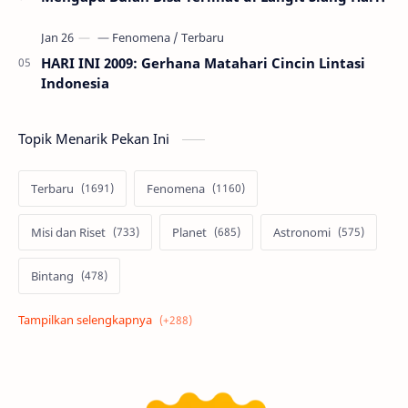
HARI INI 2009: Gerhana Matahari Cincin Lintasi
Indonesia
Topik Menarik Pekan Ini
Terbaru
Fenomena
Misi dan Riset
Planet
Astronomi
Bintang
Alam semesta
Galaksi
Eksoplanet
Lubang Hitam
Feature
Tata Surya
Hype