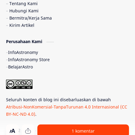
Tentang Kami
Hubungi Kami
Quasar
Supermoon
TRAPPIST-1
Bermitra/Kerja Sama
Kirim Artikel
TanyaAstro
Ulasan
Ceres
Perusahaan Kami
Enseladus
Gelombang Gravitasi
InfoAstronomy
Indonesia
Kerdil Putih
LAPAN
InfoAstronomy Store
BelajarAstro
Astrobiologi
Merkurius
New Horizons
Olimpiade Sains Nasional
Roket
Week
Seluruh konten di blog ini disebarluaskan di bawah
Bumi Super
GBT18
Hilal
Atribusi-NonKomersial-TanpaTurunan 4.0 Internasional (CC
BY-NC-ND 4.0)
.
Katai Cokelat
Kepler
Neptunus
Observatorium
Perseid
SpaceX
© 2012 -
2026
‧
PT Belajar Astronomi Indonesia
. All rights reser
1 komentar