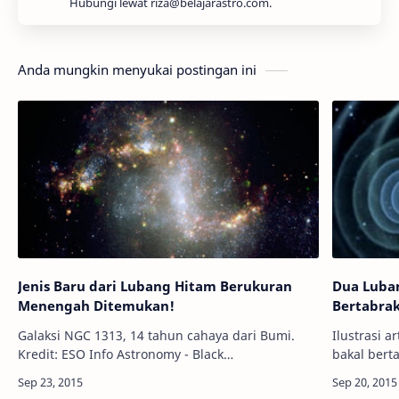
Hubungi lewat riza@belajarastro.com.
Anda mungkin menyukai postingan ini
Jenis Baru dari Lubang Hitam Berukuran
Dua Luban
Menengah Ditemukan!
Bertabrak
Galaksi NGC 1313, 14 tahun cahaya dari Bumi.
Ilustrasi a
Kredit: ESO Info Astronomy - Black
bakal bertabraka
Hole atau Lubang Hitam di alam semesta dapat
Awal tahu
berukuran mulai dari seukuran atom hi…
yang tamp