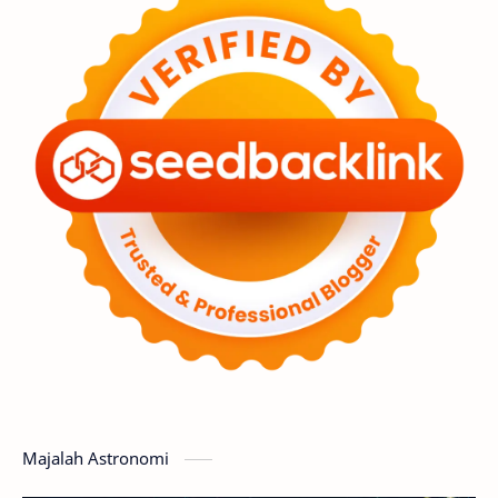
Astronot
Asteroid
Observasi
Premium
Komet
Bulan
Penelitian
Serba-serbi
Satelit
Luar Angkasa
Video
Aurora
Supernova
Nebula
Sponsored
Matahari
Mars
Planet Katai
Featured
GMT 2016
History
Hoax
Bima Sakti
Meteor
Majalah Astronomi
Gerhana
Komet ISON
Jupiter