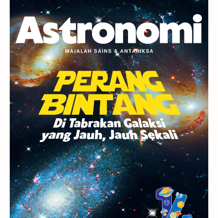
Planet Kerdil
Bumi
Pengetahuan
Berita
Hujan Meteor
Satelit Alami
Rasi Bintang
Teleskop
Saturnus
GBT 2018
UFO
Advertorial
Astrofotografi
Stasiun Luar Angkasa Internasional
Gugus Bintang
Menarik Dibaca
Venus
Pluto
Galaksi Kerdil
Gambar Harian
Titan