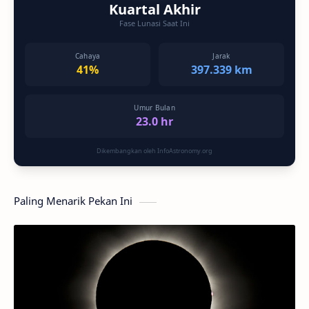
Kuartal Akhir
Fase Lunasi Saat Ini
Cahaya
Jarak
41%
397.339 km
Umur Bulan
23.0 hr
Dikembangkan oleh InfoAstronomy.org
Paling Menarik Pekan Ini