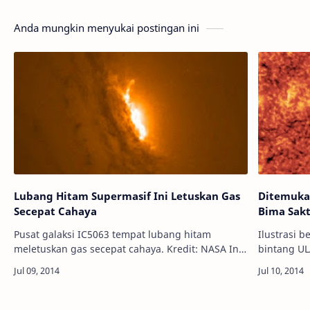
Anda mungkin menyukai postingan ini
Lubang Hitam Supermasif Ini Letuskan Gas
Ditemukan
Secepat Cahaya
Bima Sakt
Pusat galaksi IC5063 tempat lubang hitam
Ilustrasi b
meletuskan gas secepat cahaya. Kredit: NASA Info
bintang UL
Astronomy - Para astronom di University of
Info Astro
Sheffield mengatakan bahwa mereka …
harus disu