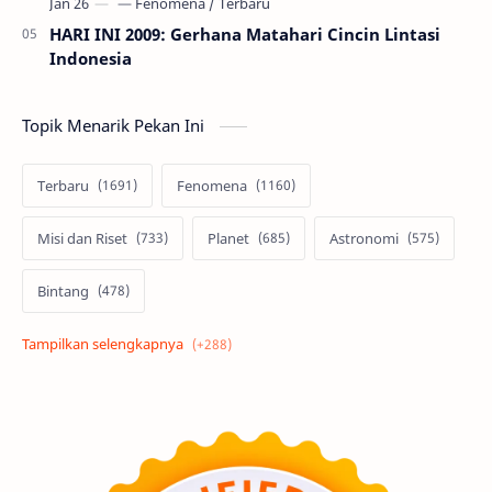
HARI INI 2009: Gerhana Matahari Cincin Lintasi
Indonesia
Topik Menarik Pekan Ini
Terbaru
Fenomena
Misi dan Riset
Planet
Astronomi
Bintang
Alam semesta
Galaksi
Eksoplanet
Lubang Hitam
Feature
Tata Surya
Hype