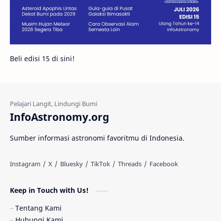
Juno
Bintang Biner
Cassini
Galeri
Gugus Galaksi
Proxima b
Beli edisi 15 di sini!
Fakta
Galaksi Spiral
Kehidupan Asing
Lubang Cacing
Gerhana Matahari
Eksperimen
InfoAstronomy.org
Materi Gelap
Tanya Astro
Uranus
Sumber informasi astronomi favoritmu di Indonesia.
Antarbintang
Astronom
Astronomi dan Islam
Planet Kesembilan
Keep in Touch with Us!
Pulsar
Tiangong-1
Nova
Orion
Tentang Kami
Hubungi Kami