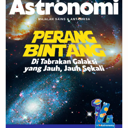
Berita
Hujan Meteor
Satelit Alami
Rasi Bintang
Teleskop
Saturnus
GBT 2018
UFO
Advertorial
Astrofotografi
Stasiun Luar Angkasa Internasional
Gugus Bintang
Menarik Dibaca
Venus
Pluto
Galaksi Kerdil
Gambar Harian
Titan
Bintang Neutron
Hubble
Tips