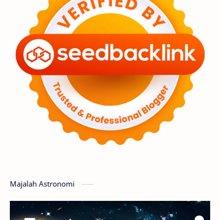
Astronot
Asteroid
Observasi
Premium
Komet
Bulan
Penelitian
Serba-serbi
Satelit
Luar Angkasa
Video
Aurora
Supernova
Nebula
Sponsored
Matahari
Featured
Mars
Planet Katai
GMT 2016
History
Hoax
Bima Sakti
Meteor
Majalah Astronomi
Gerhana
Komet ISON
Jupiter
Planet Kerdil
Bumi
Pengetahuan