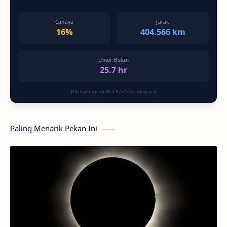
Cahaya
Jarak
16%
404.566 km
Umur Bulan
25.7 hr
Dikembangkan oleh InfoAstronomy.org
Paling Menarik Pekan Ini