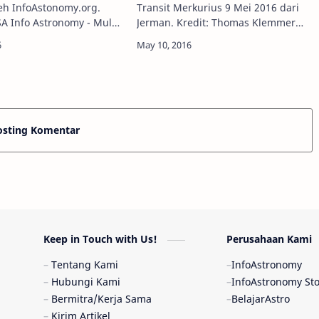
leh InfoAstonomy.org.
Transit Merkurius 9 Mei 2016 dari
 Mulai
Jerman. Kredit: Thomas Klemmer
6,
Info Astronomy - Sebuah fenomena
omy.org akan
langka bernama Transit Merkurius
n foto-foto luar angkasa
berhasil memukau sebagian besar
ri Astronomy Pict…
penduduk …
osting Komentar
Keep in Touch with Us!
Perusahaan Kami
Tentang Kami
InfoAstronomy
Hubungi Kami
InfoAstronomy St
Bermitra/Kerja Sama
BelajarAstro
Kirim Artikel