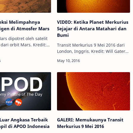
eksi Melimpahnya
VIDEO: Ketika Planet Merkurius
igen di Atmosfer Mars
Sejajar di Antara Matahari dan
Bumi
rs dipotret oleh satelit
dari orbit Mars. Kredit:
Transit Merkurius 9 Mei 2016 dari
o Astronomy -
London, Inggris. Kredit: Will Gater
g kita ketahui saat ini,
Info Astronomy - Planet kecil
pakan satu-satunya pl…
Merkurius telah melakukan transit
langka di depan wajah Matahari
ya…
 Luar Angkasa Terbaik
GALERI: Memukaunya Transit
pil di APOD Indonesia
Merkurius 9 Mei 2016