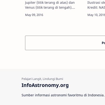
Jupiter (titik terang di atas) dan
Ilustrasi o
Venus (titik terang di tengah).
Kredit: NASA Info Astronomy -
Kredit: Stephen O'Meara Info
11 Mei 201
Astronomy - Malam ini, planet
InfoAstron
Jupiter akan "berhenti" bergerak
menampilka
terhadap bint…
terbaik da
P
InfoAstronomy.org
Sumber informasi astronomi favoritmu di Indonesia.