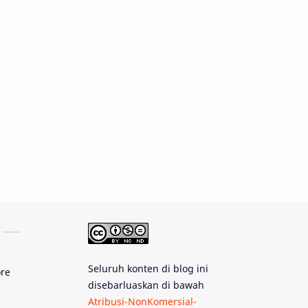
Rasi Bintang
Teleskop
Saturnus
GBT 2018
UFO
Advertorial
Astrofotografi
Stasiun Luar Angkasa Internasional
Gugus Bintang
Menarik Dibaca
Venus
Pluto
Galaksi Kerdil
Gambar Harian
Titan
Seluruh konten di blog ini
ore
disebarluaskan di bawah
Bintang Neutron
Hubble
Atribusi-NonKomersial-