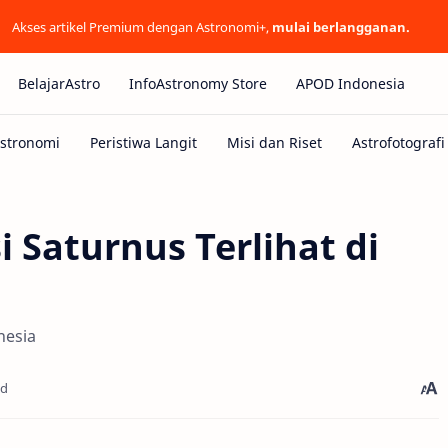
Akses artikel Premium dengan Astronomi+,
mulai berlangganan.
BelajarAstro
InfoAstronomy Store
APOD Indonesia
i Saturnus Terlihat di
nesia
ad