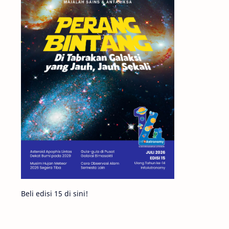
Matahari
Featured
Mars
Planet Katai
GMT 2016
History
Hoax
Bima Sakti
Meteor
Gerhana
Komet ISON
Jupiter
Planet Kerdil
Bumi
Pengetahuan
Berita
Beli edisi 15 di sini!
Hujan Meteor
Satelit Alami