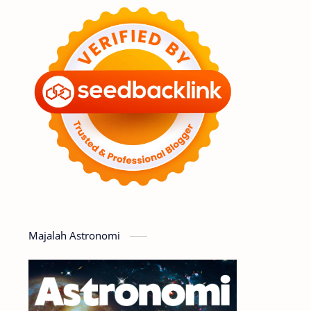
Feature
Tata Surya
Hype
Astronot
Asteroid
Observasi
Premium
Komet
Bulan
Penelitian
Serba-serbi
Satelit
Luar Angkasa
Video
Majalah Astronomi
Aurora
Supernova
Nebula
Sponsored