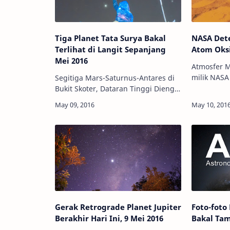
Tiga Planet Tata Surya Bakal
NASA Det
Terlihat di Langit Sepanjang
Atom Oks
Mei 2016
Atmosfer Ma
milik NASA 
Segitiga Mars-Saturnus-Antares di
NASA/JPL-Caltech Inf
Bukit Skoter, Dataran Tinggi Dieng,
Seperti yan
Jawa Tengah. Kredit: Martin
Bumi meru
Marthadinata Info Astronomy -
Mengamati langit malam memiliki
rasa keserua…
Gerak Retrograde Planet Jupiter
Foto-foto
Berakhir Hari Ini, 9 Mei 2016
Bakal Tam