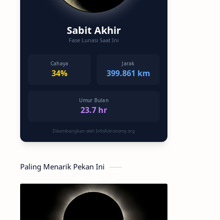
Sabit Akhir
Fase Lunasi Saat Ini
Cahaya
Jarak
34%
399.861 km
Umur Bulan
23.7 hr
Dikembangkan oleh InfoAstronomy.org
Paling Menarik Pekan Ini