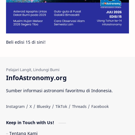
Juno
Bintang Biner
Cassini
Galeri
Gugus Galaksi
Proxima b
Beli edisi 15 di sini!
Fakta
Galaksi Spiral
Kehidupan Asing
Lubang Cacing
Gerhana Matahari
Eksperimen
InfoAstronomy.org
Materi Gelap
Tanya Astro
Uranus
Sumber informasi astronomi favoritmu di Indonesia.
Antarbintang
Astronom
Astronomi dan Islam
Planet Kesembilan
Keep in Touch with Us!
Pulsar
Tiangong-1
Nova
Orion
Tentang Kami