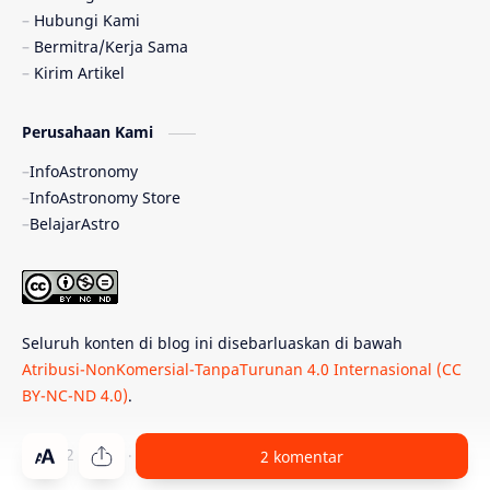
Hubungi Kami
Quasar
Supermoon
TRAPPIST-1
Bermitra/Kerja Sama
Kirim Artikel
Ulasan
Ceres
Enseladus
Perusahaan Kami
Gelombang Gravitasi
Indonesia
InfoAstronomy
Kerdil Putih
LAPAN
TanyaAstro
InfoAstronomy Store
BelajarAstro
Astrobiologi
Merkurius
New Horizons
Olimpiade Sains Nasional
Roket
Week
Seluruh konten di blog ini disebarluaskan di bawah
Bumi Super
GBT18
Hilal
Atribusi-NonKomersial-TanpaTurunan 4.0 Internasional (CC
BY-NC-ND 4.0)
.
Katai Cokelat
Kepler
Neptunus
Observatorium
Perseid
SpaceX
© 2012 -
2026
‧
PT Belajar Astronomi Indonesia
. All rights reser
2 komentar