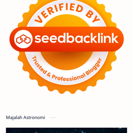
Astronot
Asteroid
Observasi
Premium
Komet
Bulan
Penelitian
Serba-serbi
Satelit
Luar Angkasa
Video
Aurora
Supernova
Nebula
Sponsored
Matahari
Featured
Mars
Planet Katai
GMT 2016
History
Hoax
Bima Sakti
Meteor
Majalah Astronomi
Gerhana
Komet ISON
Jupiter