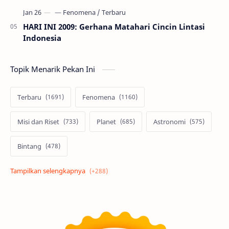
HARI INI 2009: Gerhana Matahari Cincin Lintasi
Indonesia
Topik Menarik Pekan Ini
Terbaru
Fenomena
Misi dan Riset
Planet
Astronomi
Bintang
Alam semesta
Galaksi
Eksoplanet
Lubang Hitam
Feature
Tata Surya
Hype