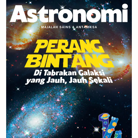
Planet Kerdil
Bumi
Pengetahuan
Berita
Hujan Meteor
Satelit Alami
Rasi Bintang
Teleskop
Saturnus
GBT 2018
UFO
Advertorial
Astrofotografi
Stasiun Luar Angkasa Internasional
Gugus Bintang
Menarik Dibaca
Venus
Pluto
Galaksi Kerdil
Gambar Harian
Titan
Bintang Neutron
Hubble
Tips