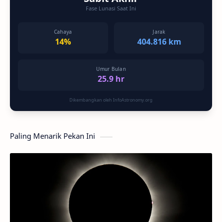
Fase Lunasi Saat Ini
Cahaya
Jarak
14%
404.816 km
Umur Bulan
25.9 hr
Dikembangkan oleh InfoAstronomy.org
Paling Menarik Pekan Ini