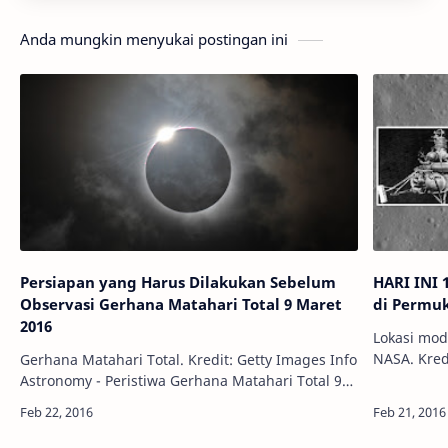
Anda mungkin menyukai postingan ini
Persiapan yang Harus Dilakukan Sebelum
HARI INI 
Observasi Gerhana Matahari Total 9 Maret
di Permu
2016
Lokasi mod
NASA. Kredit: NASA Info
Gerhana Matahari Total. Kredit: Getty Images Info
adalah dua
Astronomy - Peristiwa Gerhana Matahari Total 9
pendaratan
Maret 2016 sudah semakin viral, informasinya
telah menyebar di mana-mana. S…