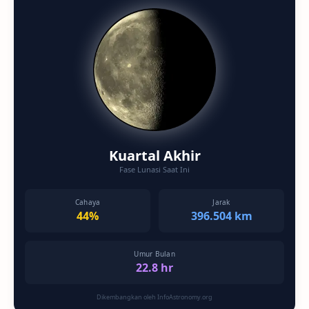
Kuartal Akhir
Fase Lunasi Saat Ini
Cahaya
Jarak
44%
396.504 km
Umur Bulan
22.8 hr
Dikembangkan oleh InfoAstronomy.org