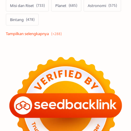
Misi dan Riset
Planet
Astronomi
Bintang
Alam semesta
Galaksi
Eksoplanet
Lubang Hitam
Feature
Tata Surya
Hype
Astronot
Asteroid
Observasi
Premium
Komet
Bulan
Penelitian
Serba-serbi
Satelit
Luar Angkasa
Video
Aurora