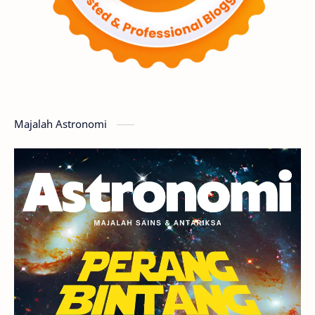
Supernova
Nebula
Sponsored
Matahari
Mars
Planet Katai
Featured
GMT 2016
History
Hoax
Bima Sakti
Meteor
Majalah Astronomi
Gerhana
Komet ISON
Jupiter
Planet Kerdil
Bumi
Pengetahuan
Berita
Hujan Meteor
Satelit Alami
Rasi Bintang
Teleskop
Saturnus
GBT 2018
UFO
Advertorial
Astrofotografi