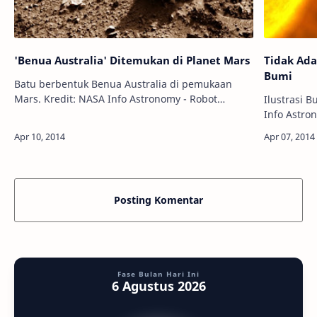
'Benua Australia' Ditemukan di Planet Mars
Tidak Ada
Bumi
Batu berbentuk Benua Australia di pemukaan
Mars. Kredit: NASA Info Astronomy - Robot
Ilustrasi 
penjelajah Planet Mars bernama Curiosity milik
Info Astro
Lembaga Antariksa Amerika Serikat…
Matahari 
kita. Kare
Posting Komentar
Fase Bulan Hari Ini
6 Agustus 2026