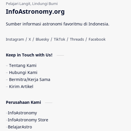
Gerhana Matahari
Eksperimen
InfoAstronomy.org
Materi Gelap
Tanya Astro
Uranus
Sumber informasi astronomi favoritmu di Indonesia.
Antarbintang
Astronom
Astronomi dan Islam
Planet Kesembilan
Keep in Touch with Us!
Pulsar
Tiangong-1
Nova
Orion
Tentang Kami
Hubungi Kami
Quasar
Supermoon
TRAPPIST-1
Bermitra/Kerja Sama
Kirim Artikel
TanyaAstro
Ulasan
Ceres
Perusahaan Kami
Enseladus
Gelombang Gravitasi
InfoAstronomy
Indonesia
Kerdil Putih
LAPAN
InfoAstronomy Store
BelajarAstro