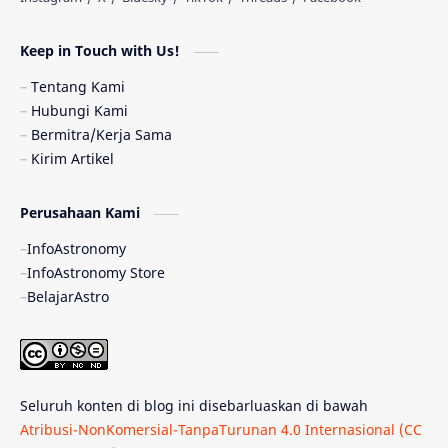
Astronomi dan Islam
Planet Kesembilan
Keep in Touch with Us!
Pulsar
Tiangong-1
Nova
Orion
Tentang Kami
Hubungi Kami
Quasar
Supermoon
TRAPPIST-1
Bermitra/Kerja Sama
Kirim Artikel
Ulasan
Ceres
Enseladus
Perusahaan Kami
Gelombang Gravitasi
Indonesia
InfoAstronomy
Kerdil Putih
LAPAN
TanyaAstro
InfoAstronomy Store
BelajarAstro
Astrobiologi
Merkurius
New Horizons
Olimpiade Sains Nasional
Roket
Week
Seluruh konten di blog ini disebarluaskan di bawah
Bumi Super
GBT18
Hilal
Atribusi-NonKomersial-TanpaTurunan 4.0 Internasional (CC