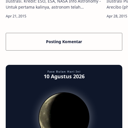
Ilustrasi. Kredit: ESO, ESA, NASA Info Astronomy -
Ilustrasi P
Untuk pertama kalinya, astronom telah
Arecibo (phl.upr.edu) I
mengkonfirmasi keberadaan medan magnet kuat
Tau Ceti, 
di sekitar horison peristiwa (event hor…
dari Bumi,
Posting Komentar
Fase Bulan Hari Ini
10 Agustus 2026