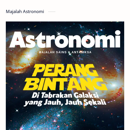
Hoax
Bima Sakti
Meteor
Majalah Astronomi
Gerhana
Komet ISON
Jupiter
Planet Kerdil
Bumi
Pengetahuan
Berita
Hujan Meteor
Satelit Alami
Rasi Bintang
Teleskop
Saturnus
GBT 2018
UFO
Advertorial
Astrofotografi
Stasiun Luar Angkasa Internasional
Gugus Bintang
Menarik Dibaca
Venus
Pluto
Galaksi Kerdil