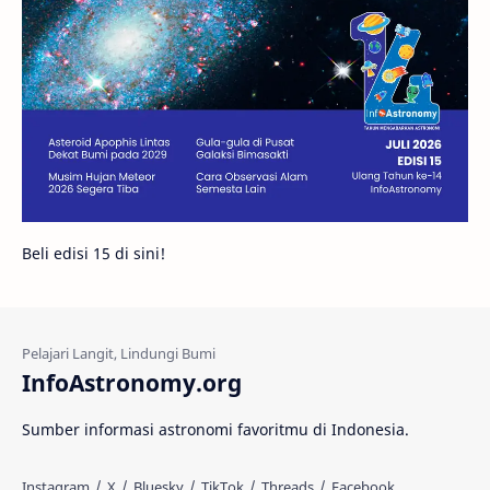
Gambar Harian
Titan
Bintang Neutron
Hubble
Tips
Juno
Bintang Biner
Cassini
Galeri
Gugus Galaksi
Proxima b
Beli edisi 15 di sini!
Fakta
Galaksi Spiral
Kehidupan Asing
Lubang Cacing
Gerhana Matahari
Eksperimen
InfoAstronomy.org
Materi Gelap
Tanya Astro
Uranus
Sumber informasi astronomi favoritmu di Indonesia.
Antarbintang
Astronom