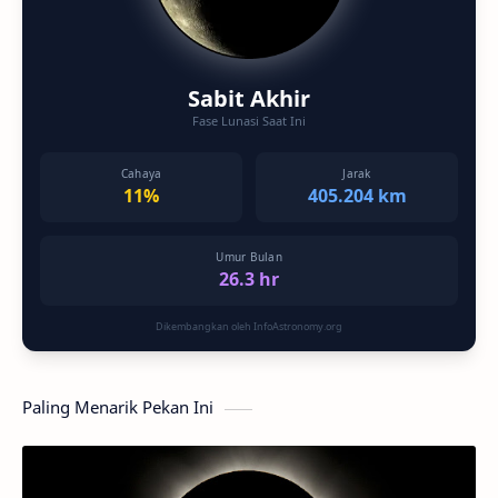
Sabit Akhir
Fase Lunasi Saat Ini
Cahaya
Jarak
11%
405.204 km
Umur Bulan
26.3 hr
Dikembangkan oleh InfoAstronomy.org
Paling Menarik Pekan Ini