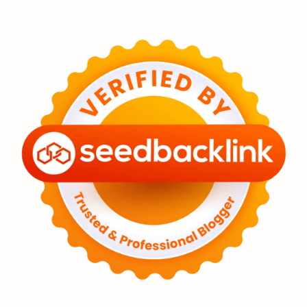
Eksoplanet
Lubang Hitam
Feature
Tata Surya
Hype
Astronot
Asteroid
Observasi
Premium
Komet
Bulan
Penelitian
Serba-serbi
Satelit
Luar Angkasa
Video
Aurora
Supernova
Nebula
Sponsored
Matahari
Featured
Mars
Planet Katai
GMT 2016
History