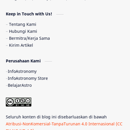
Astronomi dan Islam
Planet Kesembilan
Keep in Touch with Us!
Pulsar
Tiangong-1
Nova
Orion
Tentang Kami
Hubungi Kami
Quasar
Supermoon
TRAPPIST-1
Bermitra/Kerja Sama
Kirim Artikel
Ulasan
Ceres
Enseladus
Perusahaan Kami
Gelombang Gravitasi
Indonesia
InfoAstronomy
Kerdil Putih
LAPAN
TanyaAstro
InfoAstronomy Store
BelajarAstro
Astrobiologi
Merkurius
New Horizons
Olimpiade Sains Nasional
Roket
Week
Seluruh konten di blog ini disebarluaskan di bawah
Bumi Super
GBT18
Hilal
Atribusi-NonKomersial-TanpaTurunan 4.0 Internasional (CC