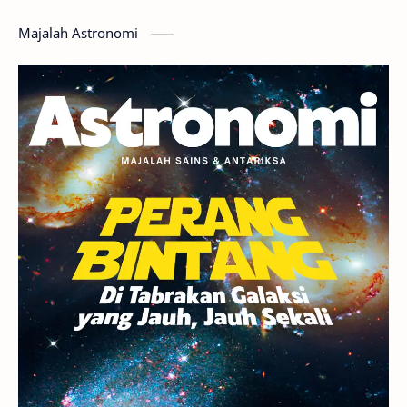
Hoax
Bima Sakti
Meteor
Majalah Astronomi
Gerhana
Komet ISON
Jupiter
Planet Kerdil
Bumi
Pengetahuan
Berita
Hujan Meteor
Satelit Alami
Rasi Bintang
Teleskop
Saturnus
GBT 2018
UFO
Advertorial
Astrofotografi
Stasiun Luar Angkasa Internasional
Gugus Bintang
Menarik Dibaca
Venus
Pluto
Galaksi Kerdil