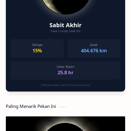
Sabit Akhir
Fase Lunasi Saat Ini
Cahaya
Jarak
15%
404.676 km
Umur Bulan
25.8 hr
Dikembangkan oleh InfoAstronomy.org
Paling Menarik Pekan Ini