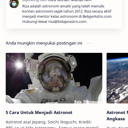
Riza adalah astronom amatir yang telah menulis
konten astronomi sejak tahun 2012. Riza secara aktif
menjadi mentor kelas astronomi di BelajarAstro.com.
Hubungi lewat riza@belajarastro.com.
Anda mungkin menyukai postingan ini
5 Cara Untuk Menjadi Astronot
Astronot 
Angkasa
Astronot asal Jepang, Soichi Noguchi. Kredit:
BBC.co.uk Info Astronomy - Semua orang memiliki