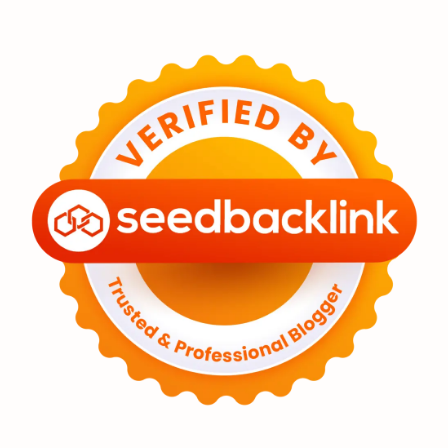
Eksoplanet
Lubang Hitam
Feature
Tata Surya
Hype
Astronot
Asteroid
Observasi
Premium
Komet
Bulan
Penelitian
Serba-serbi
Satelit
Luar Angkasa
Video
Aurora
Supernova
Nebula
Sponsored
Matahari
Featured
Mars
Planet Katai
GMT 2016
History