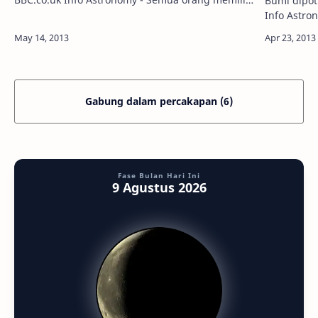
Bumi dipotr
cita-cita, salah satunya adalah bercita-cita
Info Astro
sebagai astronot. Melayang di atas Bum…
luar angka
2013 lalu
Gabung dalam percakapan (6)
Fase Bulan Hari Ini
9 Agustus 2026