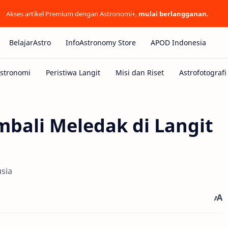
Akses artikel Premium dengan Astronomi+,
mulai berlangganan.
BelajarAstro
InfoAstronomy Store
APOD Indonesia
bali Meledak di Langit
sia