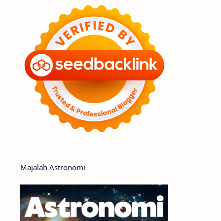
Feature
Tata Surya
Hype
Astronot
Asteroid
Observasi
Premium
Komet
Bulan
Penelitian
Serba-serbi
Satelit
Luar Angkasa
Video
Majalah Astronomi
Aurora
Supernova
Nebula
Sponsored