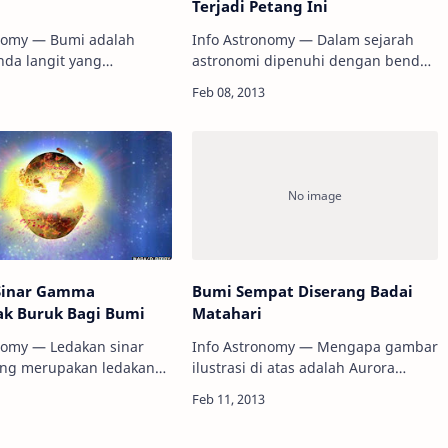
Terjadi Petang Ini
onomy — Bumi adalah
Info Astronomy — Dalam sejarah
da langit yang
astronomi dipenuhi dengan benda-
g' di awang-awang.
benda astronomi di tata surya yang
yang mengikat Bumi
menakjubkan. Ini termasuk
nyalah gaya-gaya
penampakan sekilas dari Venus,
ang tidak kelihatan antar
pergerakan antar-planet…
Sinar Gamma
Bumi Sempat Diserang Badai
k Buruk Bagi Bumi
Matahari
nomy — Ledakan sinar
Info Astronomy — Mengapa gambar
ng merupakan ledakan
ilustrasi di atas adalah Aurora
 yang terjadi di luar
sedangkan judulnya 'Bumi Sempat
pernah menerpa Bumi di
Diserang Badai Matahari'? Ya,
 Penelitian yang
dampak 'serangan' yang paling