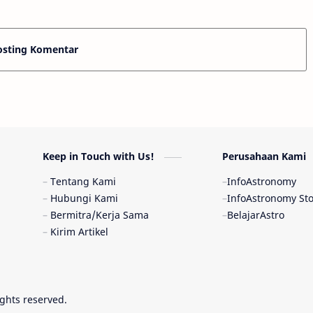
 di 2012, menemu…
besar adalah terjadin…
osting Komentar
Keep in Touch with Us!
Perusahaan Kami
Tentang Kami
InfoAstronomy
Hubungi Kami
InfoAstronomy St
Bermitra/Kerja Sama
BelajarAstro
Kirim Artikel
rights reserved.