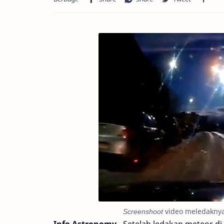
Screenshoot
video meledaknya 