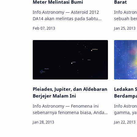
Meter Melintasi Bumi
Barat
Info Astronomy — Asteroid 2012
Info Astr
DA14 akan melintas pada Sabtu
sebuah ben
(15/2/2013) dini hari. Dengan jarak
'tergantun
terdekat 17.200 mil (27.680
Tidak ada 
kilometers), asteroid ini bakal
kecuali ha
memecahkan rekor seb…
gravitasi y
be…
Pleiades, Jupiter, dan Aldebaran
Ledakan 
Berjejer Malam Ini
Berdampa
Info Astronomy — Fenomena ini
Info Astro
sebenarnya fenomena biasa, Anda
gamma, ya
akan melihat Planet Jupiter yang
paling kuat
tampil di langit malam sebagai
angkasa, 
bintang putih cemerlang dan
abad ke-8.