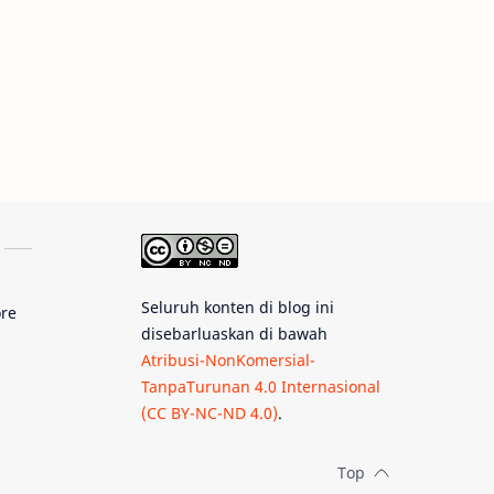
Rasi Bintang
Teleskop
Saturnus
GBT 2018
UFO
Advertorial
Astrofotografi
Stasiun Luar Angkasa Internasional
Gugus Bintang
Seluruh konten di blog ini
ore
Menarik Dibaca
Venus
disebarluaskan di bawah
Atribusi-NonKomersial-
Pluto
Galaksi Kerdil
TanpaTurunan 4.0 Internasional
(CC BY-NC-ND 4.0)
.
Gambar Harian
Titan
Bintang Neutron
Hubble