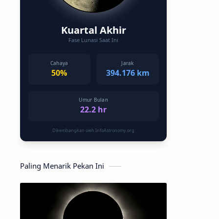
Kuartal Akhir
Fase Lunasi Saat Ini
Cahaya
Jarak
50%
394.176 km
Umur Bulan
22.2 hr
Dikembangkan oleh InfoAstronomy.org
Paling Menarik Pekan Ini