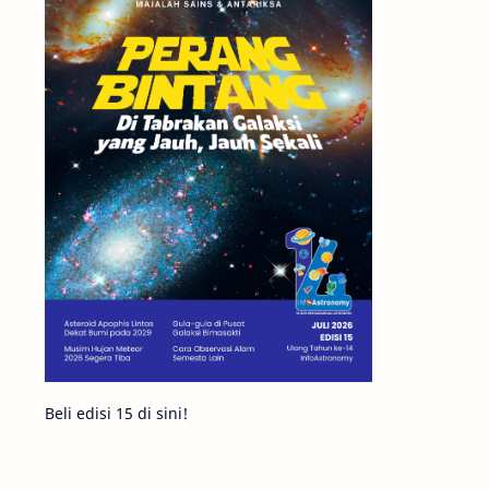
Matahari
Mars
Planet Katai
Featured
GMT 2016
History
Hoax
Bima Sakti
Meteor
Gerhana
Komet ISON
Jupiter
Planet Kerdil
Bumi
Pengetahuan
Berita
Beli edisi 15 di sini!
Hujan Meteor
Satelit Alami