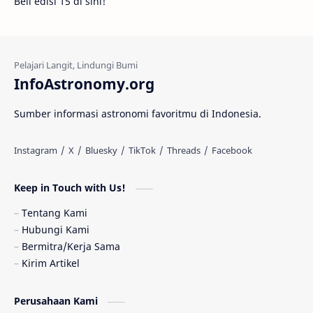
Beli edisi 15 di sini!
Fakta
Galaksi Spiral
Kehidupan Asing
Lubang Cacing
Gerhana Matahari
Eksperimen
InfoAstronomy.org
Materi Gelap
Tanya Astro
Uranus
Sumber informasi astronomi favoritmu di Indonesia.
Antarbintang
Astronom
Astronomi dan Islam
Planet Kesembilan
Keep in Touch with Us!
Pulsar
Tiangong-1
Nova
Orion
Tentang Kami
Hubungi Kami
Quasar
Supermoon
TRAPPIST-1
Bermitra/Kerja Sama
Kirim Artikel
Ulasan
Ceres
Enseladus
Perusahaan Kami
Gelombang Gravitasi
Indonesia