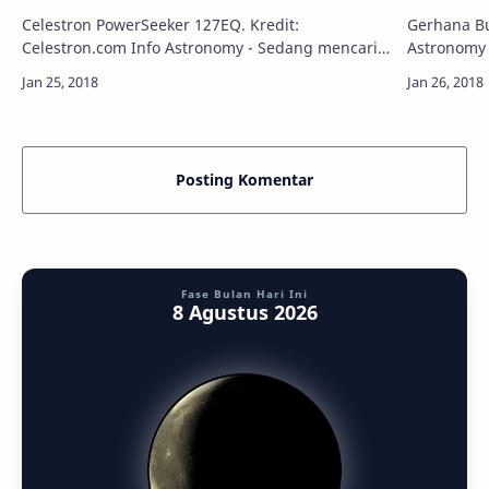
Celestron PowerSeeker 127EQ. Kredit:
Gerhana Bula
Celestron.com Info Astronomy - Sedang mencari
Astronomy 
teleskop berkualitas premium untuk pemula?
Sederhanan
Pekan ini, kami mengulas teleskop PowerSeeker …
permukaan 
Posting Komentar
Fase Bulan Hari Ini
8 Agustus 2026