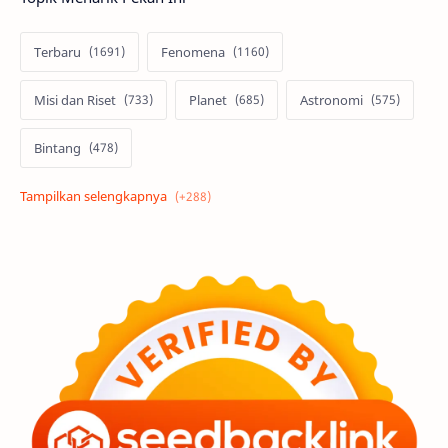
Terbaru
Fenomena
Misi dan Riset
Planet
Astronomi
Bintang
Alam semesta
Galaksi
Eksoplanet
Lubang Hitam
Feature
Tata Surya
Hype
Astronot
Asteroid
Observasi
Premium
Komet
Bulan
Penelitian
Serba-serbi
Satelit