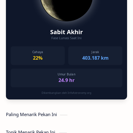
Sabit Akhir
Fase Lunasi Saat Ini
Cahaya
Jarak
22%
403.187 km
Umur Bulan
24.9 hr
Dikembangkan oleh InfoAstronomy.org
Paling Menarik Pekan Ini
Topik Menarik Pekan Ini