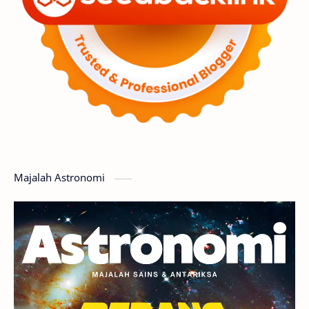
Luar Angkasa
Video
Aurora
Supernova
Nebula
Sponsored
Matahari
Featured
Mars
Planet Katai
GMT 2016
History
Hoax
Bima Sakti
Meteor
Majalah Astronomi
Gerhana
Komet ISON
Jupiter
Planet Kerdil
Bumi
Pengetahuan
Berita
Hujan Meteor
Satelit Alami
Rasi Bintang
Teleskop
Saturnus