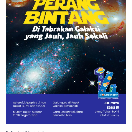
GBT 2018
UFO
Advertorial
Astrofotografi
Stasiun Luar Angkasa Internasional
Gugus Bintang
Menarik Dibaca
Venus
Pluto
Galaksi Kerdil
Gambar Harian
Titan
Bintang Neutron
Hubble
Tips
Juno
Bintang Biner
Cassini
Galeri
Gugus Galaksi
Proxima b