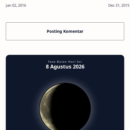
Emmanuel Conseil berhasil menemukan sebuah
Kita benar
ledakan bintang (nova) di dekat Galaks…
tahun 201
Posting Komentar
Fase Bulan Hari Ini
8 Agustus 2026