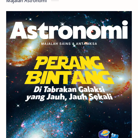
Majalah Astronomi
Gerhana
Komet ISON
Jupiter
Planet Kerdil
Bumi
Pengetahuan
Berita
Hujan Meteor
Satelit Alami
Rasi Bintang
Teleskop
Saturnus
GBT 2018
UFO
Advertorial
Astrofotografi
Stasiun Luar Angkasa Internasional
Gugus Bintang
Menarik Dibaca
Venus
Pluto
Galaksi Kerdil