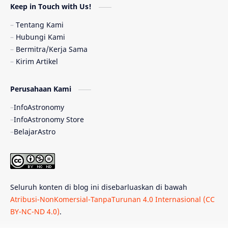
Keep in Touch with Us!
Pulsar
Tiangong-1
Nova
Orion
Tentang Kami
Hubungi Kami
Quasar
Supermoon
TRAPPIST-1
Bermitra/Kerja Sama
Kirim Artikel
Ulasan
Ceres
Enseladus
Perusahaan Kami
Gelombang Gravitasi
Indonesia
InfoAstronomy
Kerdil Putih
LAPAN
TanyaAstro
InfoAstronomy Store
BelajarAstro
Astrobiologi
Merkurius
New Horizons
Olimpiade Sains Nasional
Roket
Week
Seluruh konten di blog ini disebarluaskan di bawah
Bumi Super
GBT18
Hilal
Atribusi-NonKomersial-TanpaTurunan 4.0 Internasional (CC
BY-NC-ND 4.0)
.
Katai Cokelat
Kepler
Neptunus