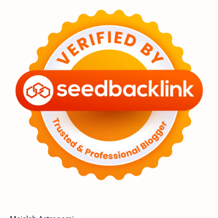
Feature
Tata Surya
Hype
Astronot
Asteroid
Observasi
Premium
Komet
Bulan
Penelitian
Serba-serbi
Satelit
Luar Angkasa
Video
Aurora
Supernova
Nebula
Sponsored
Matahari
Featured
Mars
Planet Katai
GMT 2016
History
Hoax
Bima Sakti
Meteor