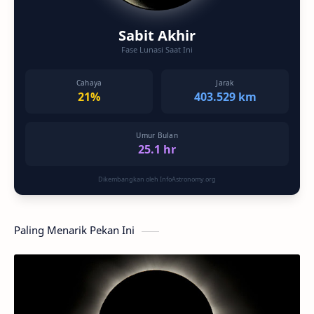
Sabit Akhir
Fase Lunasi Saat Ini
Cahaya
Jarak
21%
403.529 km
Umur Bulan
25.1 hr
Dikembangkan oleh InfoAstronomy.org
Paling Menarik Pekan Ini