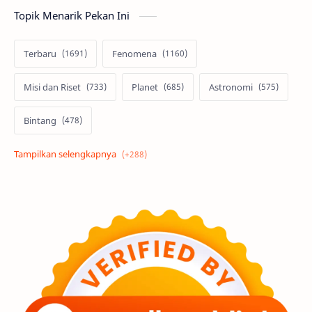
Topik Menarik Pekan Ini
Terbaru
Fenomena
Misi dan Riset
Planet
Astronomi
Bintang
Alam semesta
Galaksi
Eksoplanet
Lubang Hitam
Feature
Tata Surya
Hype
Astronot
Asteroid
Observasi
Premium
Komet
Bulan