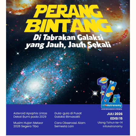
GBT 2018
UFO
Advertorial
Astrofotografi
Stasiun Luar Angkasa Internasional
Gugus Bintang
Menarik Dibaca
Venus
Pluto
Galaksi Kerdil
Gambar Harian
Titan
Bintang Neutron
Hubble
Tips
Juno
Bintang Biner
Cassini
Galeri
Gugus Galaksi
Proxima b