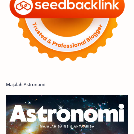
Penelitian
Serba-serbi
Satelit
Luar Angkasa
Video
Aurora
Supernova
Nebula
Sponsored
Matahari
Mars
Planet Katai
Featured
GMT 2016
History
Hoax
Bima Sakti
Meteor
Majalah Astronomi
Gerhana
Komet ISON
Jupiter
Planet Kerdil
Bumi
Pengetahuan
Berita
Hujan Meteor
Satelit Alami
Rasi Bintang
Teleskop
Saturnus