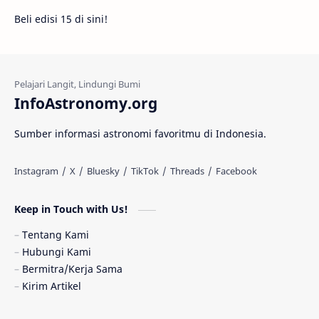
Beli edisi 15 di sini!
Fakta
Galaksi Spiral
Kehidupan Asing
Lubang Cacing
Gerhana Matahari
Eksperimen
InfoAstronomy.org
Materi Gelap
Tanya Astro
Uranus
Sumber informasi astronomi favoritmu di Indonesia.
Antarbintang
Astronom
Astronomi dan Islam
Planet Kesembilan
Keep in Touch with Us!
Pulsar
Tiangong-1
Nova
Orion
Tentang Kami
Hubungi Kami
Quasar
Supermoon
TRAPPIST-1
Bermitra/Kerja Sama
Kirim Artikel
TanyaAstro
Ulasan
Ceres