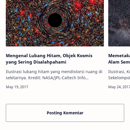
Mengenal Lubang Hitam, Objek Kosmis
Memetaka
yang Sering Disalahpahami
Alam Sem
Ilustrasi lubang hitam yang mendistorsi ruang di
Ilustrasi, Kredit: 
sekitarnya. Kredit: NASA/JPL-Caltech Info
Sekelompok
Astronomy - Sudah tahukah Anda apa itu lubang
membangun
hitam? Lubang hitam mungkin te…
berdasarka
Posting Komentar