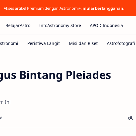
Akses artikel Premium dengan Astronomi+,
mulai berlangganan.
BelajarAstro
InfoAstronomy Store
APOD Indonesia
us Bintang Pleiades
m Ini
ad