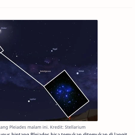
ang Pleiades malam ini. Kredit: Stellarium
gus bintang Pleiades bisa temukan ditemukan di langit