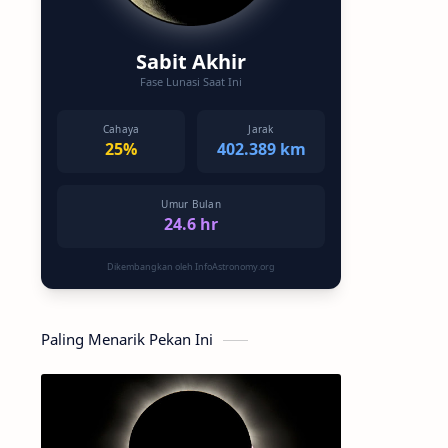
Sabit Akhir
Fase Lunasi Saat Ini
Cahaya
Jarak
25%
402.389 km
Umur Bulan
24.6 hr
Dikembangkan oleh InfoAstronomy.org
Paling Menarik Pekan Ini