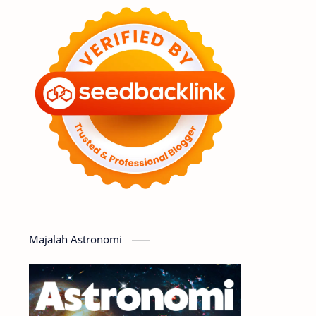
Feature
Tata Surya
Hype
Astronot
Asteroid
Observasi
Premium
Komet
Bulan
Penelitian
Serba-serbi
Satelit
Luar Angkasa
Video
Majalah Astronomi
Aurora
Supernova
Nebula
Sponsored