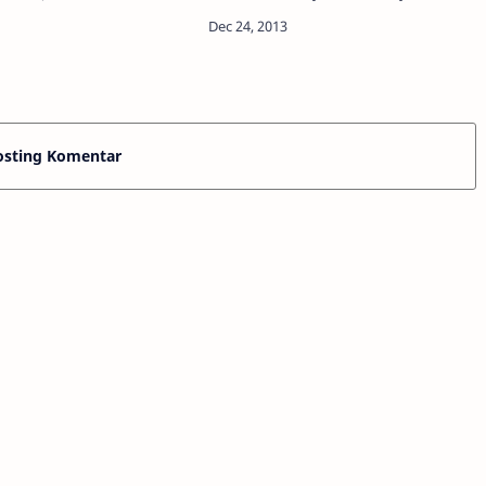
nomy - Bulan 'tua' akan
yang dulu berbeda dengan Bumi
n dengan Planet Mars
yang sekarang? Perubahan ini
erapa hari kedepan di
berupa benua-benua di Bumi dan
ihar…
keadaan Bumi.…
osting Komentar