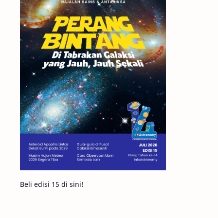
Matahari
Featured
Mars
Planet Katai
GMT 2016
History
Hoax
Bima Sakti
Meteor
Gerhana
Komet ISON
Jupiter
Planet Kerdil
Bumi
Pengetahuan
Berita
Beli edisi 15 di sini!
Hujan Meteor
Satelit Alami