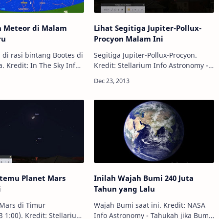
n Meteor di Malam
Lihat Segitiga Jupiter-Pollux-
ru
Procyon Malam Ini
n di rasi bintang Bootes di
Segitiga Jupiter-Pollux-Procyon.
 Kredit: In The Sky Info
Kredit: Stellarium Info Astronomy -
- Hujan meteor
Jika malam ini cerah, Anda bisa
 akan mencapai tingkat
menemukan cemerlangnya Planet
maksimum pada tahun
Jupiter di antara bintang-bintang
ekuator…
rtemu Planet Mars
Inilah Wajah Bumi 240 Juta
i
Tahun yang Lalu
Mars di Timur
Wajah Bumi saat ini. Kredit: NASA
 1:00). Kredit: Stellarium
Info Astronomy - Tahukah jika Bumi