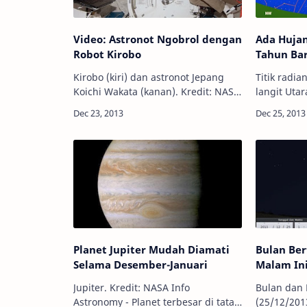
Video: Astronot Ngobrol dengan
Ada Huja
Robot Kirobo
Tahun Ba
Kirobo (kiri) dan astronot Jepang
Titik radia
Koichi Wakata (kanan). Kredit: NASA
langit Utara.
Info Astronomy - Untuk pertama
Astronomy 
kalinya, robot buatan Jepang yang
Quadrantid
dikirim ke luar angkasa dapat be…
aktivitas 
baru 20…
Planet Jupiter Mudah Diamati
Bulan Be
Selama Desember-Januari
Malam In
Jupiter. Kredit: NASA Info
Bulan dan 
Astronomy - Planet terbesar di tata
(25/12/2013