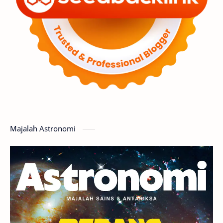
Luar Angkasa
Video
Aurora
Supernova
Nebula
Sponsored
Matahari
Featured
Mars
Planet Katai
GMT 2016
History
Hoax
Bima Sakti
Meteor
Majalah Astronomi
Gerhana
Komet ISON
Jupiter
Planet Kerdil
Bumi
Pengetahuan
Berita
Hujan Meteor
Satelit Alami
Rasi Bintang
Teleskop
Saturnus