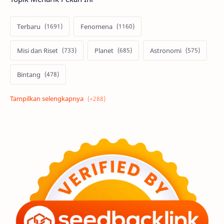
Terbaru
Fenomena
Misi dan Riset
Planet
Astronomi
Bintang
Alam semesta
Galaksi
Eksoplanet
Lubang Hitam
Feature
Tata Surya
Hype
Astronot
Asteroid
Observasi
Premium
Komet
Bulan
Penelitian
Serba-serbi
Satelit