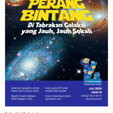
GBT 2018
UFO
Advertorial
Astrofotografi
Stasiun Luar Angkasa Internasional
Gugus Bintang
Menarik Dibaca
Venus
Pluto
Galaksi Kerdil
Gambar Harian
Titan
Bintang Neutron
Hubble
Tips
Juno
Bintang Biner
Cassini
Galeri
Gugus Galaksi
Proxima b