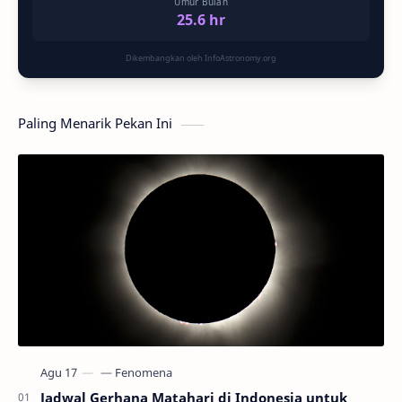
Umur Bulan
25.6 hr
Dikembangkan oleh InfoAstronomy.org
Paling Menarik Pekan Ini
Jadwal Gerhana Matahari di Indonesia untuk