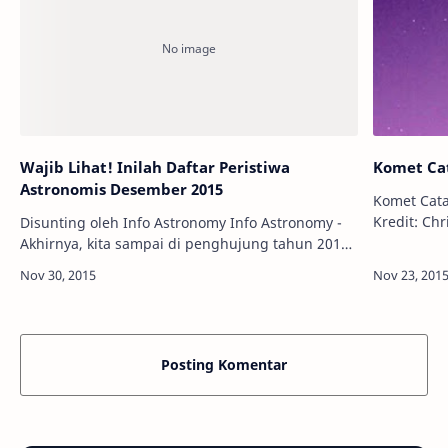
Wajib Lihat! Inilah Daftar Peristiwa
Komet Cat
Astronomis Desember 2015
Komet Cata
Kredit: Chris Sch
Disunting oleh Info Astronomy Info Astronomy -
Komet C/20
Akhirnya, kita sampai di penghujung tahun 2015.
langit Bu
Pada Desember ini, masih ada beberapa
peristiwa astronomis yang sayang untuk …
Posting Komentar