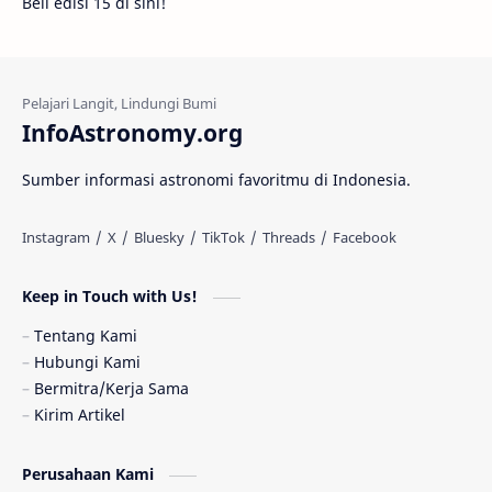
Beli edisi 15 di sini!
Fakta
Galaksi Spiral
Kehidupan Asing
Lubang Cacing
Gerhana Matahari
Eksperimen
InfoAstronomy.org
Materi Gelap
Tanya Astro
Uranus
Sumber informasi astronomi favoritmu di Indonesia.
Antarbintang
Astronom
Astronomi dan Islam
Planet Kesembilan
Keep in Touch with Us!
Pulsar
Tiangong-1
Nova
Orion
Tentang Kami
Hubungi Kami
Quasar
Supermoon
TRAPPIST-1
Bermitra/Kerja Sama
Kirim Artikel
Ulasan
Ceres
Enseladus
Perusahaan Kami
Gelombang Gravitasi
Indonesia