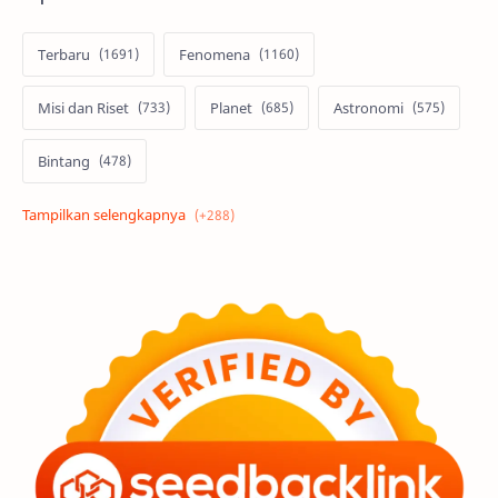
Terbaru
Fenomena
Misi dan Riset
Planet
Astronomi
Bintang
Alam semesta
Galaksi
Eksoplanet
Lubang Hitam
Feature
Tata Surya
Hype
Astronot
Asteroid
Observasi
Premium
Komet
Bulan
Penelitian
Serba-serbi
Satelit