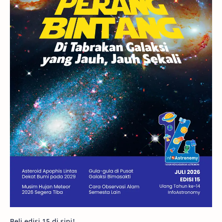
GBT 2018
UFO
Advertorial
Astrofotografi
Stasiun Luar Angkasa Internasional
Gugus Bintang
Menarik Dibaca
Venus
Pluto
Galaksi Kerdil
Gambar Harian
Titan
Bintang Neutron
Hubble
Tips
Juno
Bintang Biner
Cassini
Galeri
Gugus Galaksi
Proxima b
Beli edisi 15 di sini!