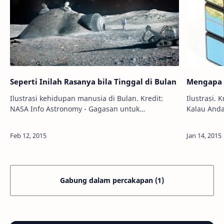
Seperti Inilah Rasanya bila Tinggal di Bulan
Mengapa 
Ilustrasi kehidupan manusia di Bulan. Kredit:
Ilustrasi. Kredit
NASA Info Astronomy - Gagasan untuk
Kalau Anda
membangun koloni dan pemukiman di Bulan
Bumi ini, 
telah lama muncul dalam imajinasi para ilmuwan.
lonjong, p
Ta…
Gabung dalam percakapan (1)