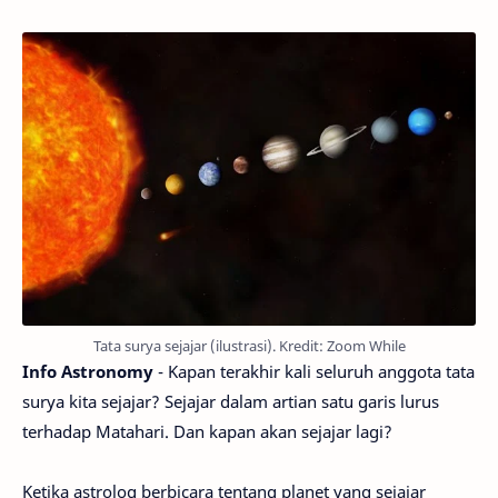
Tata surya sejajar (ilustrasi). Kredit: Zoom While
Info Astronomy
- Kapan terakhir kali seluruh anggota tata
surya kita sejajar? Sejajar dalam artian satu garis lurus
terhadap Matahari. Dan kapan akan sejajar lagi?
Ketika astrolog berbicara tentang planet yang sejajar