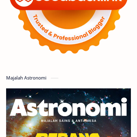
Luar Angkasa
Video
Aurora
Supernova
Nebula
Sponsored
Matahari
Featured
Mars
Planet Katai
GMT 2016
History
Hoax
Bima Sakti
Meteor
Majalah Astronomi
Gerhana
Komet ISON
Jupiter
Planet Kerdil
Bumi
Pengetahuan
Berita
Hujan Meteor
Satelit Alami
Rasi Bintang
Teleskop
Saturnus