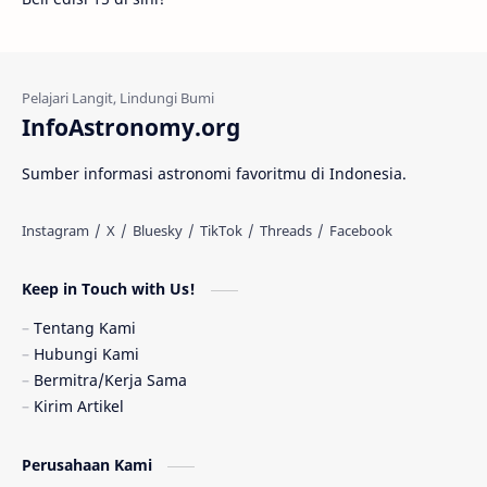
Fakta
Galaksi Spiral
Kehidupan Asing
Lubang Cacing
Gerhana Matahari
Eksperimen
InfoAstronomy.org
Materi Gelap
Tanya Astro
Uranus
Sumber informasi astronomi favoritmu di Indonesia.
Antarbintang
Astronom
Astronomi dan Islam
Planet Kesembilan
Keep in Touch with Us!
Pulsar
Tiangong-1
Nova
Orion
Tentang Kami
Hubungi Kami
Quasar
Supermoon
TRAPPIST-1
Bermitra/Kerja Sama
Kirim Artikel
Ulasan
Ceres
Enseladus
Perusahaan Kami
Gelombang Gravitasi
Indonesia