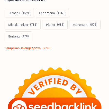
Terbaru
Fenomena
Misi dan Riset
Planet
Astronomi
Bintang
Alam semesta
Galaksi
Eksoplanet
Lubang Hitam
Feature
Tata Surya
Hype
Astronot
Asteroid
Observasi
Premium
Komet
Bulan
Penelitian
Serba-serbi
Satelit