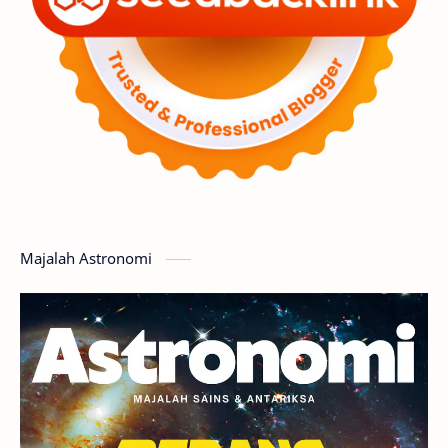
Luar Angkasa
Video
Aurora
Supernova
Nebula
Sponsored
Matahari
Mars
Planet Katai
Featured
GMT 2016
History
Hoax
Bima Sakti
Meteor
Majalah Astronomi
Gerhana
Komet ISON
Jupiter
Planet Kerdil
Bumi
Pengetahuan
Berita
Hujan Meteor
Satelit Alami
Rasi Bintang
Teleskop
Saturnus