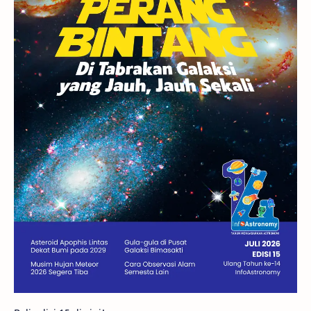
GBT 2018
UFO
Advertorial
Astrofotografi
Stasiun Luar Angkasa Internasional
Gugus Bintang
Menarik Dibaca
Venus
Pluto
Galaksi Kerdil
Gambar Harian
Titan
Bintang Neutron
Hubble
Tips
Juno
Bintang Biner
Cassini
Galeri
Gugus Galaksi
Proxima b