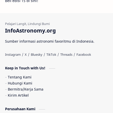
Beli edisi 15 di sini!
Fakta
Galaksi Spiral
Kehidupan Asing
Lubang Cacing
Gerhana Matahari
Eksperimen
InfoAstronomy.org
Materi Gelap
Tanya Astro
Uranus
Sumber informasi astronomi favoritmu di Indonesia.
Antarbintang
Astronom
Astronomi dan Islam
Planet Kesembilan
Keep in Touch with Us!
Pulsar
Tiangong-1
Nova
Orion
Tentang Kami
Hubungi Kami
Quasar
Supermoon
TRAPPIST-1
Bermitra/Kerja Sama
Kirim Artikel
TanyaAstro
Ulasan
Ceres
Perusahaan Kami
Enseladus
Gelombang Gravitasi