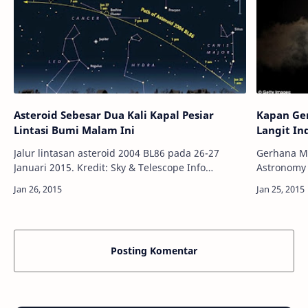
Asteroid Sebesar Dua Kali Kapal Pesiar
Kapan Ger
Lintasi Bumi Malam Ini
Langit In
Jalur lintasan asteroid 2004 BL86 pada 26-27
Gerhana Mat
Januari 2015. Kredit: Sky & Telescope Info
Astronomy 
Astronomy - Apakah Anda siap untuk
Sebagian b
menyaksikan asteroid yang bakal lintasi …
pada 23 Ok
Posting Komentar