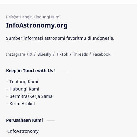
Kehidupan Asing
Lubang Cacing
Gerhana Matahari
Eksperimen
InfoAstronomy.org
Materi Gelap
Tanya Astro
Uranus
Sumber informasi astronomi favoritmu di Indonesia.
Antarbintang
Astronom
Astronomi dan Islam
Planet Kesembilan
Keep in Touch with Us!
Pulsar
Tiangong-1
Nova
Orion
Tentang Kami
Hubungi Kami
Quasar
Supermoon
TRAPPIST-1
Bermitra/Kerja Sama
Kirim Artikel
Ulasan
Ceres
Enseladus
Perusahaan Kami
Gelombang Gravitasi
Indonesia
InfoAstronomy
Kerdil Putih
LAPAN
TanyaAstro