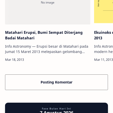
Matahari Erupsi, Bumi Sempat Diterjang
Ekuinoks 
Badai Matahari
2013
Info Astronomy — Erupsi besar di Matahari pada
Info Astr
Jumat 15 Maret 2013 melepaskan gelombang
modern hel
partikel Matahari yang intens ke Bumi yang dapat
matahari s
memicu badai geomagnetik dan meningkatkan…
bersama pl
mengitari
Posting Komentar
Fase Bulan Hari Ini
7 Agustus 2026