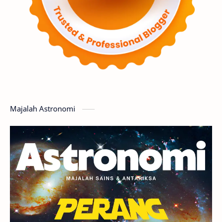
Supernova
Nebula
Sponsored
Matahari
Featured
Mars
Planet Katai
GMT 2016
History
Hoax
Bima Sakti
Meteor
Majalah Astronomi
Gerhana
Komet ISON
Jupiter
Planet Kerdil
Bumi
Pengetahuan
Berita
Hujan Meteor
Satelit Alami
Rasi Bintang
Teleskop
Saturnus
GBT 2018
UFO
Advertorial