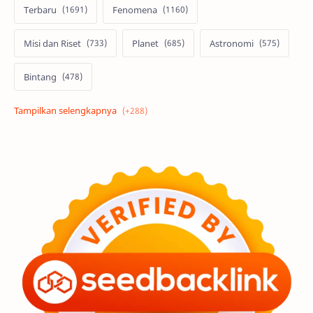
Terbaru
Fenomena
Misi dan Riset
Planet
Astronomi
Bintang
Alam semesta
Galaksi
Eksoplanet
Lubang Hitam
Feature
Tata Surya
Hype
Astronot
Asteroid
Observasi
Premium
Komet
Bulan
Penelitian
Serba-serbi
Satelit
Luar Angkasa
Video
Aurora