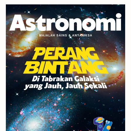
Planet Kerdil
Bumi
Pengetahuan
Berita
Hujan Meteor
Satelit Alami
Rasi Bintang
Teleskop
Saturnus
GBT 2018
UFO
Advertorial
Astrofotografi
Stasiun Luar Angkasa Internasional
Gugus Bintang
Menarik Dibaca
Venus
Pluto
Galaksi Kerdil
Gambar Harian
Titan