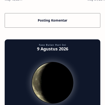
sebuah ledakan bintang atau supernova t…
langit yang
Posting Komentar
Fase Bulan Hari Ini
9 Agustus 2026