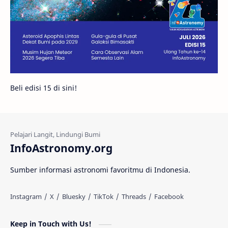
Bintang Neutron
Hubble
Tips
Juno
Bintang Biner
Cassini
Galeri
Gugus Galaksi
Proxima b
Beli edisi 15 di sini!
Fakta
Galaksi Spiral
Kehidupan Asing
Lubang Cacing
Gerhana Matahari
Eksperimen
InfoAstronomy.org
Materi Gelap
Tanya Astro
Uranus
Sumber informasi astronomi favoritmu di Indonesia.
Antarbintang
Astronom
Astronomi dan Islam
Planet Kesembilan
Keep in Touch with Us!