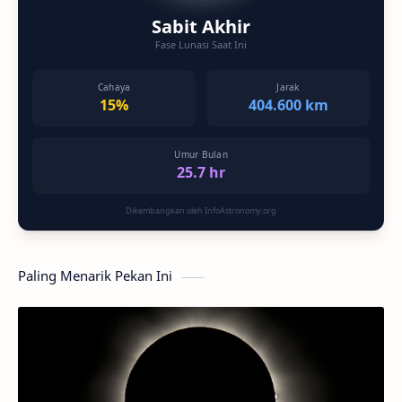
Sabit Akhir
Fase Lunasi Saat Ini
Cahaya
Jarak
15%
404.600 km
Umur Bulan
25.7 hr
Dikembangkan oleh InfoAstronomy.org
Paling Menarik Pekan Ini