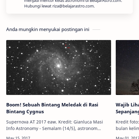
menjadi mentor kelas astronomi di BelajarAstro.com.
Hubungi lewat riza@belajarastro.com.
Anda mungkin menyukai postingan ini
Boom! Sebuah Bintang Meledak di Rasi
Wajib Lih
Bintang Cygnus
Sepanjang
Supernova AT 2017 eaw. Kredit: Gianluca Masi
Kredit foto: Pexels.c
Info Astronomy - Semalam (14/5), astronom
bulan keli
amatir asal AS Patrick Wiggins menemukan
sudah kita