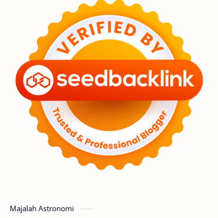
Feature
Tata Surya
Hype
Astronot
Asteroid
Observasi
Premium
Komet
Bulan
Penelitian
Serba-serbi
Satelit
Luar Angkasa
Video
Aurora
Supernova
Nebula
Sponsored
Matahari
Featured
Mars
Planet Katai
GMT 2016
History
Hoax
Bima Sakti
Meteor
Majalah Astronomi
Gerhana
Komet ISON
Jupiter