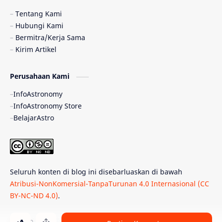
Pulsar
Tiangong-1
Nova
Orion
Tentang Kami
Hubungi Kami
Quasar
Supermoon
TRAPPIST-1
Bermitra/Kerja Sama
Kirim Artikel
Ulasan
Ceres
Enseladus
Perusahaan Kami
Gelombang Gravitasi
Indonesia
InfoAstronomy
Kerdil Putih
LAPAN
TanyaAstro
InfoAstronomy Store
BelajarAstro
Astrobiologi
Merkurius
New Horizons
Olimpiade Sains Nasional
Roket
Week
Seluruh konten di blog ini disebarluaskan di bawah
Bumi Super
GBT18
Hilal
Atribusi-NonKomersial-TanpaTurunan 4.0 Internasional (CC
BY-NC-ND 4.0)
.
Katai Cokelat
Kepler
Neptunus
Observatorium
Perseid
SpaceX