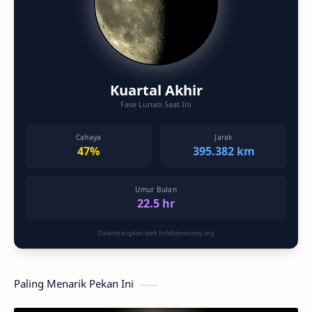
Kuartal Akhir
Fase Lunasi Saat Ini
Cahaya
Jarak
47%
395.382 km
Umur Bulan
22.5 hr
Dikembangkan oleh InfoAstronomy.org
Paling Menarik Pekan Ini