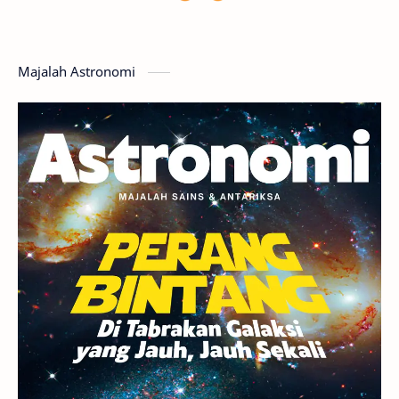
Featured
GMT 2016
History
Hoax
Bima Sakti
Meteor
Majalah Astronomi
Gerhana
Komet ISON
Jupiter
Planet Kerdil
Bumi
Pengetahuan
Berita
Hujan Meteor
Satelit Alami
Rasi Bintang
Teleskop
Saturnus
GBT 2018
UFO
Advertorial
Astrofotografi
Stasiun Luar Angkasa Internasional
Gugus Bintang
Menarik Dibaca