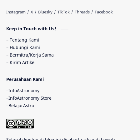
Antarbintang
Astronom
Astronomi dan Islam
Planet Kesembilan
Keep in Touch with Us!
Pulsar
Tiangong-1
Nova
Orion
Tentang Kami
Hubungi Kami
Quasar
Supermoon
TRAPPIST-1
Bermitra/Kerja Sama
Kirim Artikel
TanyaAstro
Ulasan
Ceres
Perusahaan Kami
Enseladus
Gelombang Gravitasi
InfoAstronomy
Indonesia
Kerdil Putih
LAPAN
InfoAstronomy Store
BelajarAstro
Astrobiologi
Merkurius
New Horizons
Olimpiade Sains Nasional
Roket
Week
Seluruh konten di blog ini disebarluaskan di bawah