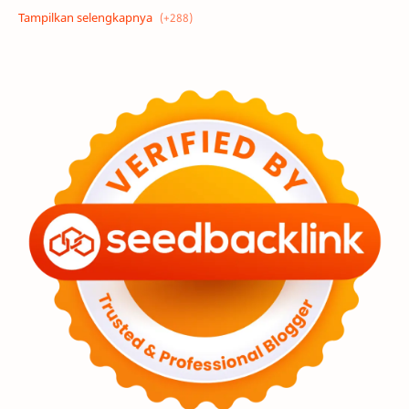
Alam semesta
Galaksi
Eksoplanet
Lubang Hitam
Feature
Tata Surya
Hype
Astronot
Asteroid
Observasi
Premium
Komet
Bulan
Penelitian
Serba-serbi
Satelit
Luar Angkasa
Video
Aurora
Supernova
Nebula
Sponsored
Matahari
Mars
Planet Katai