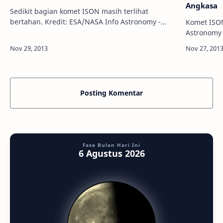
Angkasa
Sedikit bagian komet ISON masih terlihat
bertahan. Kredit: ESA/NASA Info Astronomy -
Komet ISON.
Diberitakan sebelumnya, komet ISON akhirnya
Astronomy 
'mengakui' kehebatan pusat tata surya kita,…
angkasa m
sedang mel
Posting Komentar
Fase Bulan Hari Ini
6 Agustus 2026