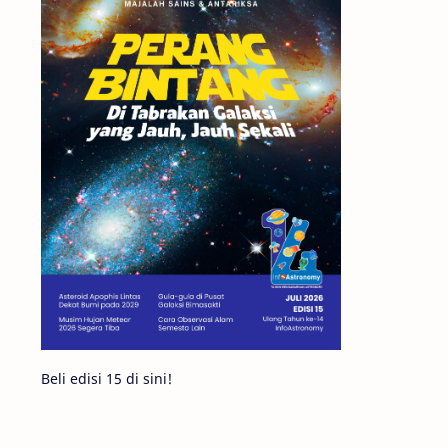
Matahari
Mars
Planet Katai
Featured
GMT 2016
History
Hoax
Bima Sakti
Meteor
Gerhana
Komet ISON
Jupiter
Planet Kerdil
Bumi
Pengetahuan
Berita
Beli edisi 15 di sini!
Hujan Meteor
Satelit Alami