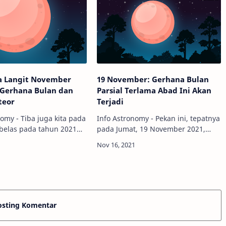
gerhana ini atau tid…
Bagaimana dan kapa…
 Langit November
19 November: Gerhana Bulan
 Gerhana Bulan dan
Parsial Terlama Abad Ini Akan
teor
Terjadi
nomy - Tiba juga kita pada
Info Astronomy - Pekan ini, tepatnya
belas pada tahun 2021
pada Jumat, 19 November 2021,
ber. Meskipun sudah
Matahari, Bumi, dan Bulan akan
asuki musim hujan,
mencapai kesejajaran yang hampir
masih banyak fenomena
sempurna, menciptakan suatu
arik y…
fenomena yang di…
osting Komentar