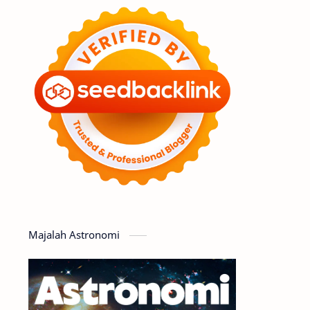
Feature
Tata Surya
Hype
Astronot
Asteroid
Observasi
Premium
Komet
Bulan
Penelitian
Serba-serbi
Satelit
Luar Angkasa
Video
Majalah Astronomi
Aurora
Supernova
Nebula
Sponsored