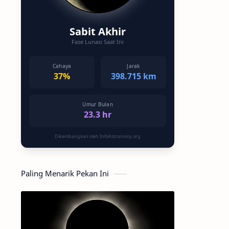
Sabit Akhir
Fase Lunasi Saat Ini
Cahaya
Jarak
37%
398.715 km
Umur Bulan
23.3 hr
Dikembangkan oleh InfoAstronomy.org
Paling Menarik Pekan Ini