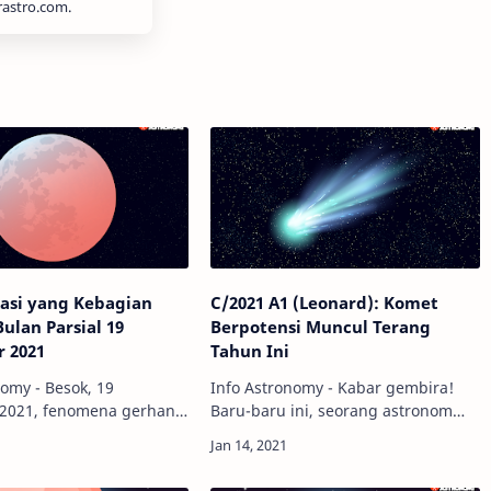
rastro.com.
kasi yang Kebagian
C/2021 A1 (Leonard): Komet
ulan Parsial 19
Berpotensi Muncul Terang
 2021
Tahun Ini
nomy - Besok, 19
Info Astronomy - Kabar gembira!
2021, fenomena gerhana
Baru-baru ini, seorang astronom
al akan terjadi. Nah,
berhasil menemukan sebuah komet
ukah kamu apakah
yang berpotensi menjadi komet
mu kebagian untuk
paling terang tahun 2021.