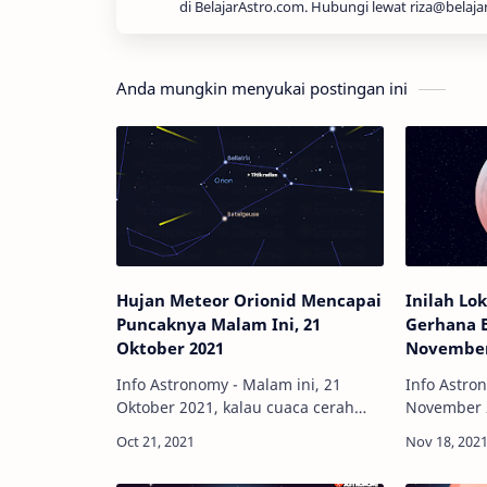
di BelajarAstro.com. Hubungi lewat riza@belaja
Anda mungkin menyukai postingan ini
Hujan Meteor Orionid Mencapai
Inilah Lo
Puncaknya Malam Ini, 21
Gerhana B
Oktober 2021
November
Info Astronomy - Malam ini, 21
Info Astro
Oktober 2021, kalau cuaca cerah
November 
dan lokasi pengamatan kamu minim
Bulan parsi
polusi cahaya, kamu berkesempatan
sudah tah
untuk melihat hujan meteor Orionid
daerah ka