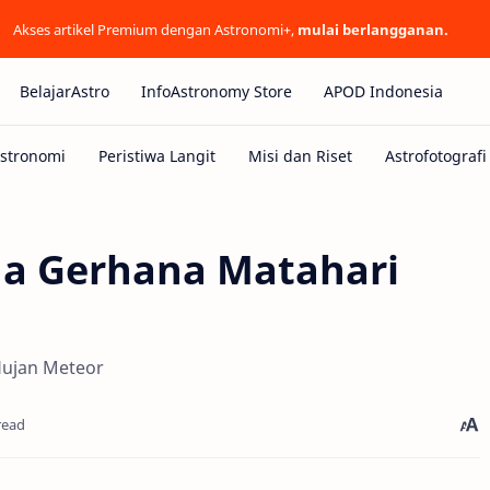
Akses artikel Premium dengan Astronomi+,
mulai berlangganan.
BelajarAstro
InfoAstronomy Store
APOD Indonesia
Ada Gerhana Matahari
Hujan Meteor
read