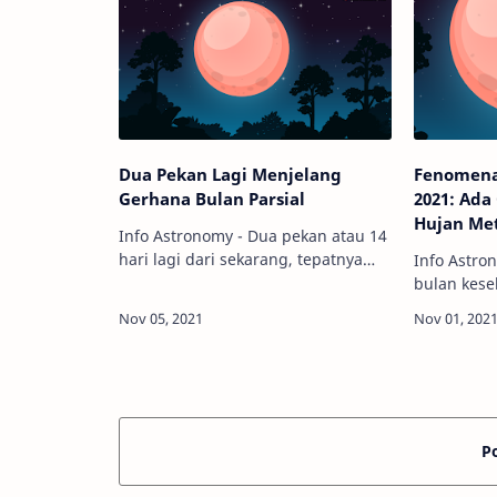
yang sedan…
mengamati 
Dua Pekan Lagi Menjelang
Fenomena
Gerhana Bulan Parsial
2021: Ada
Hujan Me
Info Astronomy - Dua pekan atau 14
hari lagi dari sekarang, tepatnya
Info Astro
pada 19 November 2021, fenomena
bulan kese
gerhana Bulan parsial akan terjadi.
ini, Novem
Fenomena apa itu? Bisakah diamati
mulai mem
di I…
bulan ini 
langit men
P