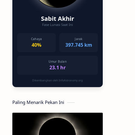
Sabit Akhir
Fase Lunasi Saat Ini
Cahaya
Jarak
40%
397.745 km
Umur Bulan
23.1 hr
Dikembangkan oleh InfoAstronomy.org
Paling Menarik Pekan Ini