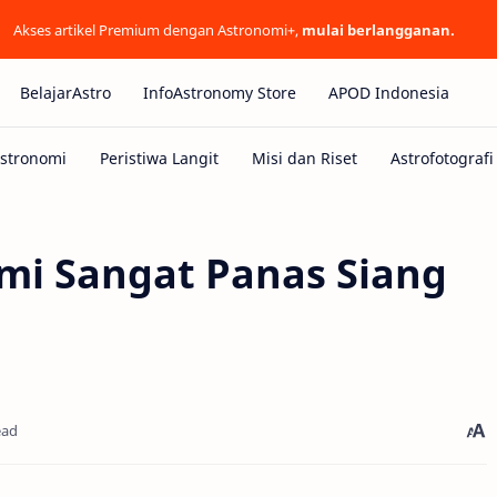
Akses artikel Premium dengan Astronomi+,
mulai berlangganan.
BelajarAstro
InfoAstronomy Store
APOD Indonesia
mi Sangat Panas Siang
ead