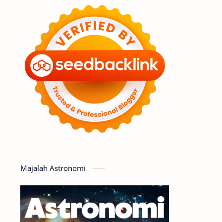
Feature
Tata Surya
Hype
Astronot
Asteroid
Observasi
Premium
Komet
Bulan
Penelitian
Serba-serbi
Satelit
Luar Angkasa
Video
Majalah Astronomi
Aurora
Supernova
Nebula
Sponsored