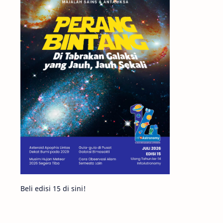
Matahari
Mars
Planet Katai
Featured
GMT 2016
History
Hoax
Bima Sakti
Meteor
Gerhana
Komet ISON
Jupiter
Planet Kerdil
Bumi
Pengetahuan
Berita
Beli edisi 15 di sini!
Hujan Meteor
Satelit Alami