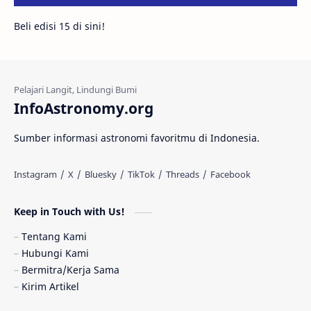
Beli edisi 15 di sini!
Fakta
Galaksi Spiral
Kehidupan Asing
Lubang Cacing
Gerhana Matahari
Eksperimen
InfoAstronomy.org
Materi Gelap
Tanya Astro
Uranus
Sumber informasi astronomi favoritmu di Indonesia.
Antarbintang
Astronom
Astronomi dan Islam
Planet Kesembilan
Keep in Touch with Us!
Pulsar
Tiangong-1
Nova
Orion
Tentang Kami
Hubungi Kami
Quasar
Supermoon
TRAPPIST-1
Bermitra/Kerja Sama
Kirim Artikel
Ulasan
Ceres
Enseladus