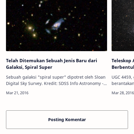
Telah Ditemukan Sebuah Jenis Baru dari
Teleskop 
Galaksi, Spiral Super
Berbentu
Sebuah galaksi "spiral super" dipotret oleh Sloan
UGC 4459, 
Digital Sky Survey. Kredit: SDSS Info Astronomy -
berantakan
Sebuah kelas atau jenis baru dari galaksi berhasil
Schmidt Info Astronomy - Meskipun kurang
ditemukan para astron…
terkenal di
…
Posting Komentar