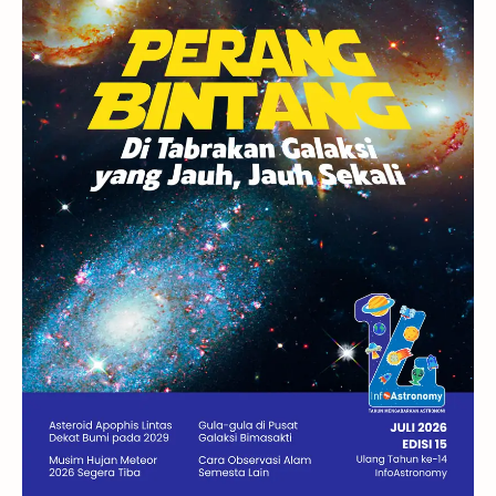
Rasi Bintang
Teleskop
Saturnus
GBT 2018
UFO
Advertorial
Astrofotografi
Stasiun Luar Angkasa Internasional
Gugus Bintang
Menarik Dibaca
Venus
Pluto
Galaksi Kerdil
Gambar Harian
Titan
Bintang Neutron
Hubble
Tips
Juno
Bintang Biner
Cassini
Galeri
Gugus Galaksi
Proxima b