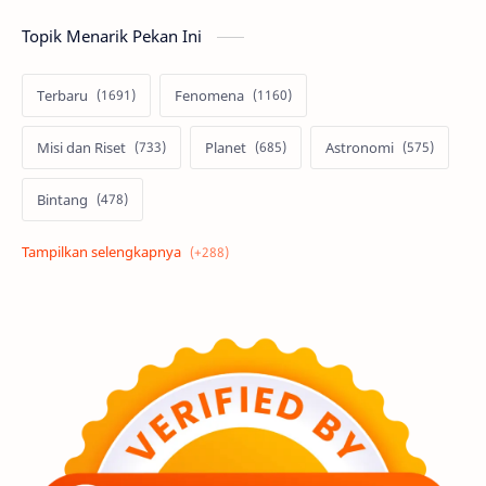
Topik Menarik Pekan Ini
Terbaru
Fenomena
Misi dan Riset
Planet
Astronomi
Bintang
Alam semesta
Galaksi
Eksoplanet
Lubang Hitam
Feature
Tata Surya
Hype
Astronot
Asteroid
Observasi
Premium
Komet
Bulan