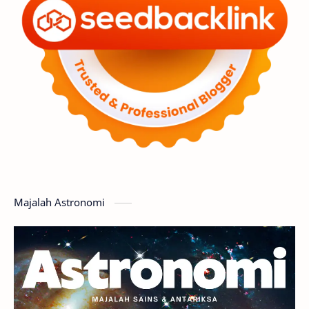
Penelitian
Serba-serbi
Satelit
Luar Angkasa
Video
Aurora
Supernova
Nebula
Sponsored
Matahari
Featured
Mars
Planet Katai
GMT 2016
History
Hoax
Bima Sakti
Meteor
Majalah Astronomi
Gerhana
Komet ISON
Jupiter
Planet Kerdil
Bumi
Pengetahuan
Berita
Hujan Meteor
Satelit Alami