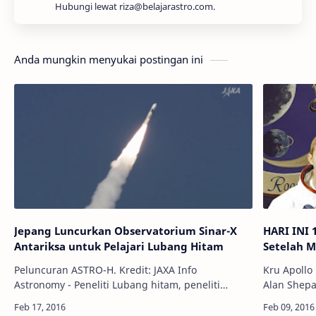
Hubungi lewat riza@belajarastro.com.
Anda mungkin menyukai postingan ini
Jepang Luncurkan Observatorium Sinar-X
HARI INI 
Antariksa untuk Pelajari Lubang Hitam
Setelah M
Peluncuran ASTRO-H. Kredit: JAXA Info
Kru Apollo 
Astronomy - Peneliti Lubang hitam, peneliti
Alan Shepar
gugus galaksi, dan peneliti sinar-X kini bisa lebih
Wikimedia Commons Info
bersemangat. Pada Rabu (17/2) sekitar …
adalah seb