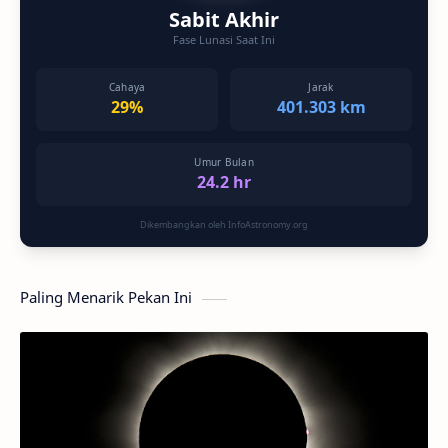
Sabit Akhir
Fase Lunasi Saat Ini
Cahaya
Jarak
29%
401.303 km
Umur Bulan
24.2 hr
Dikembangkan oleh InfoAstronomy.org
Paling Menarik Pekan Ini