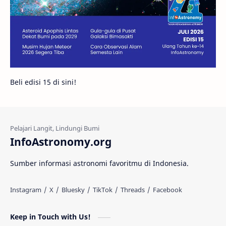
Bintang Neutron
Hubble
Tips
Juno
Bintang Biner
Cassini
Galeri
Gugus Galaksi
Proxima b
Beli edisi 15 di sini!
Fakta
Galaksi Spiral
Kehidupan Asing
Lubang Cacing
Gerhana Matahari
Eksperimen
InfoAstronomy.org
Materi Gelap
Tanya Astro
Uranus
Sumber informasi astronomi favoritmu di Indonesia.
Antarbintang
Astronom
Astronomi dan Islam
Planet Kesembilan
Keep in Touch with Us!