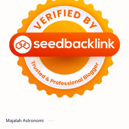
Feature
Tata Surya
Hype
Astronot
Asteroid
Observasi
Premium
Komet
Bulan
Penelitian
Serba-serbi
Satelit
Luar Angkasa
Video
Aurora
Supernova
Nebula
Sponsored
Matahari
Featured
Mars
Planet Katai
GMT 2016
History
Hoax
Bima Sakti
Meteor
Majalah Astronomi
Gerhana
Komet ISON
Jupiter