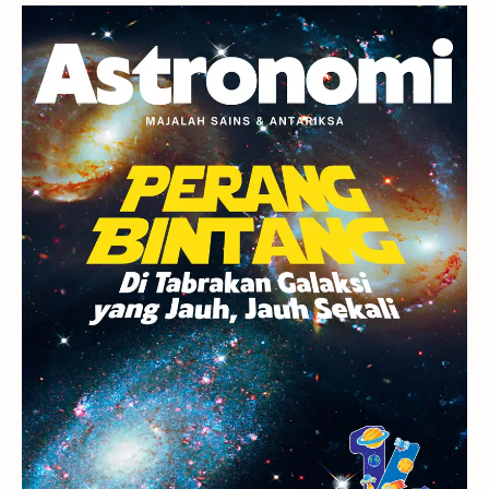
Planet Kerdil
Bumi
Pengetahuan
Berita
Hujan Meteor
Satelit Alami
Rasi Bintang
Teleskop
Saturnus
GBT 2018
UFO
Advertorial
Astrofotografi
Stasiun Luar Angkasa Internasional
Gugus Bintang
Menarik Dibaca
Venus
Pluto
Galaksi Kerdil
Gambar Harian
Titan