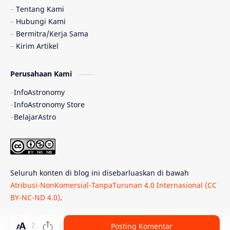
Pulsar
Tiangong-1
Nova
Orion
Tentang Kami
Hubungi Kami
Quasar
Supermoon
TRAPPIST-1
Bermitra/Kerja Sama
Kirim Artikel
Ulasan
Ceres
Enseladus
Perusahaan Kami
Gelombang Gravitasi
Indonesia
InfoAstronomy
Kerdil Putih
LAPAN
TanyaAstro
InfoAstronomy Store
BelajarAstro
Astrobiologi
Merkurius
New Horizons
Olimpiade Sains Nasional
Roket
Week
Seluruh konten di blog ini disebarluaskan di bawah
Bumi Super
GBT18
Hilal
Atribusi-NonKomersial-TanpaTurunan 4.0 Internasional (CC
BY-NC-ND 4.0)
.
Katai Cokelat
Kepler
Neptunus
Observatorium
Perseid
SpaceX
© 2012 -
2026
‧
PT Belajar Astronomi Indonesia
. All rights reser
Posting Komentar