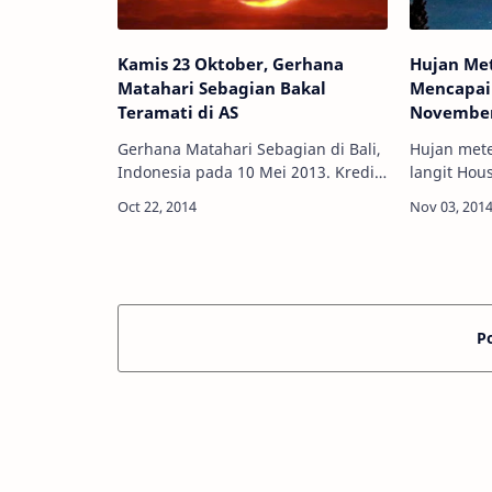
Kamis 23 Oktober, Gerhana
Hujan Met
Matahari Sebagian Bakal
Mencapai
Teramati di AS
Novembe
Gerhana Matahari Sebagian di Bali,
Hujan mete
Indonesia pada 10 Mei 2013. Kredit:
langit Hou
Malik Nur Hakim Info Astronomy -
Kredit: Rocy Raybel
Sebuah peristiwa langka, Gerhana
- Tahun 20
Matahari, bakal membuat AS dan
meteor Tau
Sekitarny…
mencapai 
P