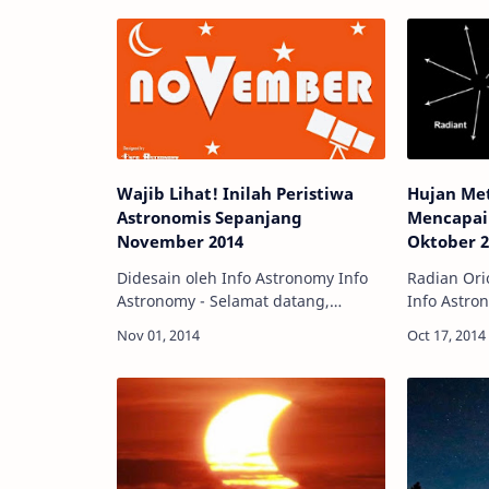
Wajib Lihat! Inilah Peristiwa
Hujan Met
Astronomis Sepanjang
Mencapai
November 2014
Oktober 2
Didesain oleh Info Astronomy Info
Radian Orio
Astronomy - Selamat datang,
Info Astro
November! Akhirnya, kita hampir
hujan mete
menuju akhir dari tahun 2014.
pada dinih
Waktu terasa begitu cepat berlalu.
Bisa kah ki
Info Astro…
…