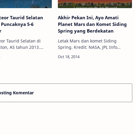
eor Taurid Selatan
Akhir Pekan Ini, Ayo Amati
 Puncaknya 5-6
Planet Mars dan Komet Siding
r
Spring yang Berdekatan
or Taurid Selatan di
Letak Mars dan komet Siding
ston, AS tahun 2013.
Spring. Kredit: NASA, JPL Info
l Info Astronomy
Astronomy - Sebuah komet bakal
14 ini, puncak hujan
berada pada jarak super dekat
rid Selatan akan
dengan planet tetangga kita, Planet
puncaknya pa…
Mars pada 19 Oktober …
osting Komentar