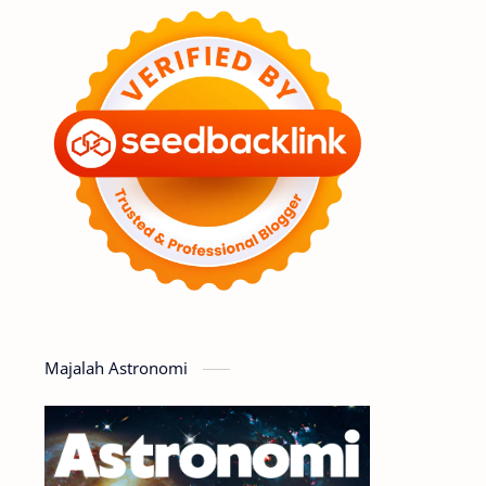
Feature
Tata Surya
Hype
Astronot
Asteroid
Observasi
Premium
Komet
Bulan
Penelitian
Serba-serbi
Satelit
Luar Angkasa
Video
Majalah Astronomi
Aurora
Supernova
Nebula
Sponsored