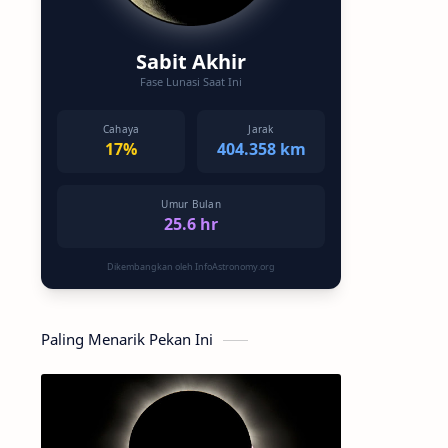
Sabit Akhir
Fase Lunasi Saat Ini
Cahaya
Jarak
17%
404.358 km
Umur Bulan
25.6 hr
Dikembangkan oleh InfoAstronomy.org
Paling Menarik Pekan Ini