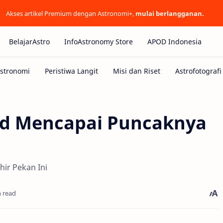
Akses artikel Premium dengan Astronomi+,
mulai berlangganan.
BelajarAstro
InfoAstronomy Store
APOD Indonesia
id Mencapai Puncaknya
ir Pekan Ini
n read