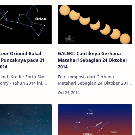
eor Orionid Bakal
GALERI: Cantiknya Gerhana
 Puncaknya pada 21
Matahari Sebagian 24 Oktober
014
2014
nid. Kredit: Earth Sky
Foto komposit dari Gerhana
nomy - Tahun 2014 ini,
Matahari Sebagian 24 Oktober 2014.
or Orionid akan terjadi
Kredit: Griffith Observatory Info
ari tanggal 21 Oktober.
Astronomy - "Matahari terlihat
ta melihatnya? Tentu saja
tergigit siang ini!" kicau salah
seorang Amerika d…