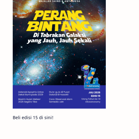
Matahari
Featured
Mars
Planet Katai
GMT 2016
History
Hoax
Bima Sakti
Meteor
Gerhana
Komet ISON
Jupiter
Planet Kerdil
Bumi
Pengetahuan
Berita
Beli edisi 15 di sini!
Hujan Meteor
Satelit Alami