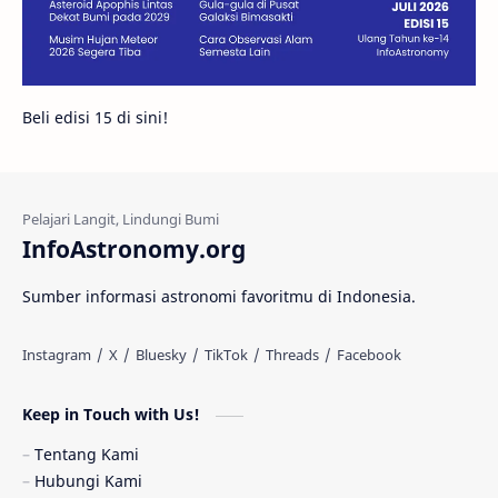
Juno
Bintang Biner
Cassini
Galeri
Gugus Galaksi
Proxima b
Beli edisi 15 di sini!
Fakta
Galaksi Spiral
Kehidupan Asing
Lubang Cacing
Gerhana Matahari
Eksperimen
InfoAstronomy.org
Materi Gelap
Tanya Astro
Uranus
Sumber informasi astronomi favoritmu di Indonesia.
Antarbintang
Astronom
Astronomi dan Islam
Planet Kesembilan
Keep in Touch with Us!
Pulsar
Tiangong-1
Nova
Orion
Tentang Kami
Hubungi Kami
Quasar
Supermoon
TRAPPIST-1