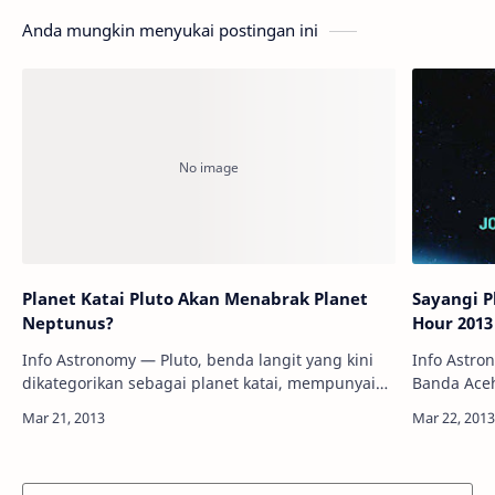
Anda mungkin menyukai postingan ini
Planet Katai Pluto Akan Menabrak Planet
Sayangi P
Neptunus?
Hour 2013
Info Astronomy — Pluto, benda langit yang kini
Info Astro
dikategorikan sebagai planet katai, mempunyai
Banda Aceh
sekian banyak keunikan. Salah satu keunikan
dalam kamp
yang dimiliki adalah orbitnya dalam menge…
2013 ditan
dan…