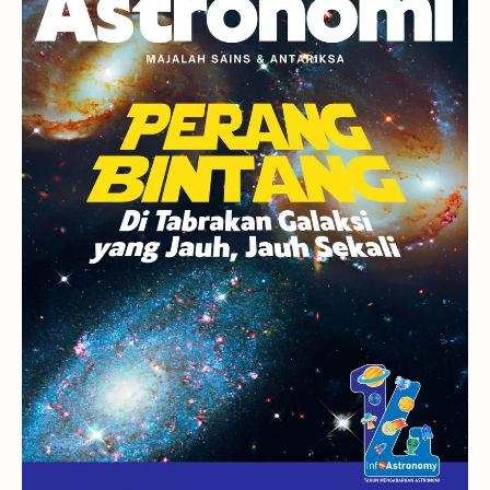
Berita
Hujan Meteor
Satelit Alami
Rasi Bintang
Teleskop
Saturnus
GBT 2018
UFO
Advertorial
Astrofotografi
Stasiun Luar Angkasa Internasional
Gugus Bintang
Menarik Dibaca
Venus
Pluto
Galaksi Kerdil
Gambar Harian
Titan
Bintang Neutron
Hubble
Tips