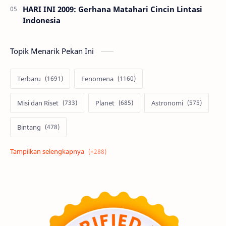
HARI INI 2009: Gerhana Matahari Cincin Lintasi
Indonesia
Topik Menarik Pekan Ini
Terbaru
Fenomena
Misi dan Riset
Planet
Astronomi
Bintang
Alam semesta
Galaksi
Eksoplanet
Lubang Hitam
Feature
Tata Surya
Hype
Astronot
Asteroid
Observasi