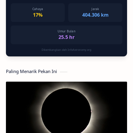
Cahaya
Jarak
17%
404.306 km
Umur Bulan
25.5 hr
Dikembangkan oleh InfoAstronomy.org
Paling Menarik Pekan Ini