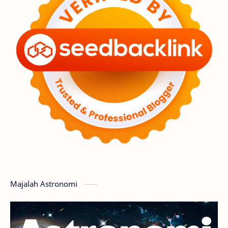
Premium
Komet
Bulan
Penelitian
Serba-serbi
Satelit
Luar Angkasa
Video
Aurora
Supernova
Nebula
Sponsored
Matahari
Featured
Mars
Planet Katai
GMT 2016
History
Hoax
Bima Sakti
Meteor
Majalah Astronomi
Gerhana
Komet ISON
Jupiter
Planet Kerdil
Bumi
Pengetahuan