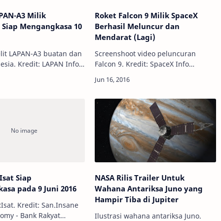
APAN-A3 Milik
Roket Falcon 9 Milik SpaceX
a Siap Mengangkasa 10
Berhasil Meluncur dan
Mendarat (Lagi)
lit LAPAN-A3 buatan dan
Screenshoot video peluncuran
sia. Kredit: LAPAN Info
Falcon 9. Kredit: SpaceX Info
 - Lembaga Penerbangan
Astronomy - SpaceX berhasil
ksa Nasional
melakukan misi keenam tahun ini.
lah berhasil
Menggunakan roket Falcon 9
kan satel…
miliknya, merek…
Isat Siap
NASA Rilis Trailer Untuk
sa pada 9 Juni 2016
Wahana Antariksa Juno yang
Hampir Tiba di Jupiter
RIsat. Kredit: San.Insane
nomy - Bank Rakyat
Ilustrasi wahana antariksa Juno.