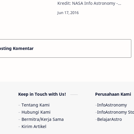
(BRI) patut berbangga,
Kredit: NASA Info Astronomy -
an menjadi bank pertama
Wahana antariksa Juno merupakan
yang mengoperasikan
misi terbaru Lembaga Antariksa AS
…
(NASA) yang bakal meneliti Jupiter
sec…
osting Komentar
Keep in Touch with Us!
Perusahaan Kami
Tentang Kami
InfoAstronomy
Hubungi Kami
InfoAstronomy St
Bermitra/Kerja Sama
BelajarAstro
Kirim Artikel