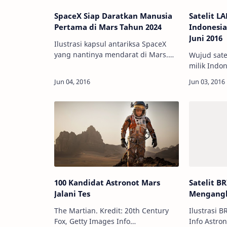
SpaceX Siap Daratkan Manusia
Satelit L
Pertama di Mars Tahun 2024
Indonesi
Juni 2016
Ilustrasi kapsul antariksa SpaceX
yang nantinya mendarat di Mars.
Wujud sate
Kredit: SpaceX Info Astronomy - Elon
milik Indone
Musk, seorang miliarder dan
Astronomy
pengusaha luar angkasa baru saja
dan Antari
mengumum…
(LAPAN) te
menyelesai
100 Kandidat Astronot Mars
Satelit BR
Jalani Tes
Mengangka
The Martian. Kredit: 20th Century
Ilustrasi B
Fox, Getty Images Info
Info Astro