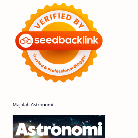
Feature
Tata Surya
Hype
Astronot
Asteroid
Observasi
Premium
Komet
Bulan
Penelitian
Serba-serbi
Satelit
Luar Angkasa
Video
Majalah Astronomi
Aurora
Supernova
Nebula
Sponsored