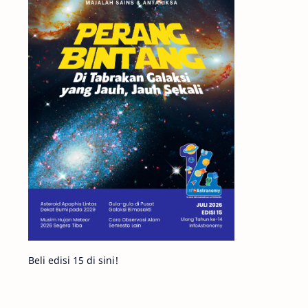
Matahari
Featured
Mars
Planet Katai
GMT 2016
History
Hoax
Bima Sakti
Meteor
Gerhana
Komet ISON
Jupiter
Planet Kerdil
Bumi
Pengetahuan
Berita
Beli edisi 15 di sini!
Hujan Meteor
Satelit Alami