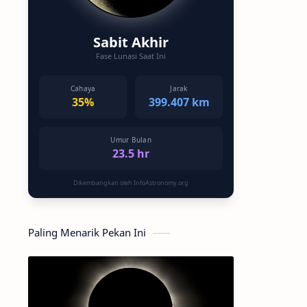
Sabit Akhir
Fase Lunasi Saat Ini
Cahaya
Jarak
35%
399.407 km
Umur Bulan
23.5 hr
Dikembangkan oleh InfoAstronomy.org
Paling Menarik Pekan Ini