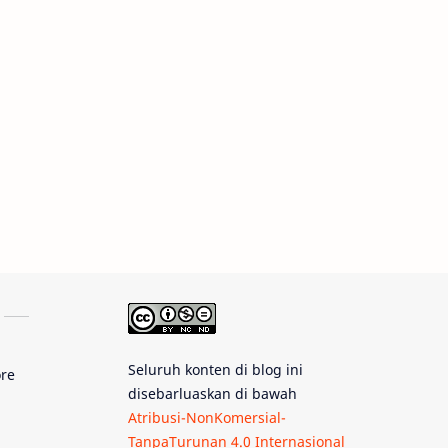
Tips
Juno
Bintang Biner
Cassini
Galeri
Gugus Galaksi
Proxima b
Fakta
Galaksi Spiral
Kehidupan Asing
Lubang Cacing
Seluruh konten di blog ini
Gerhana Matahari
ore
disebarluaskan di bawah
Atribusi-NonKomersial-
Eksperimen
Materi Gelap
TanpaTurunan 4.0 Internasional