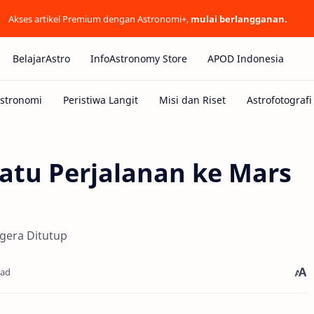
Akses artikel Premium dengan Astronomi+,
mulai berlangganan.
BelajarAstro
InfoAstronomy Store
APOD Indonesia
atu Perjalanan ke Mars
egera Ditutup
ead