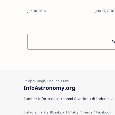
Astronomy - Seratus kandidat dalam
Indonesia 
senarai orang-orang yang akan
mereka ak
membentuk koloni manusia di
di dunia 
Planet Mars telah…
sebuah sa
P
InfoAstronomy.org
Sumber informasi astronomi favoritmu di Indonesia.