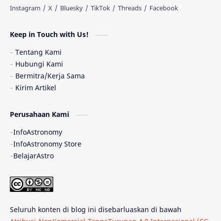
Astronomi dan Islam
Planet Kesembilan
Keep in Touch with Us!
Pulsar
Tiangong-1
Nova
Orion
Tentang Kami
Hubungi Kami
Quasar
Supermoon
TRAPPIST-1
Bermitra/Kerja Sama
Kirim Artikel
Ulasan
Ceres
Enseladus
Perusahaan Kami
Gelombang Gravitasi
Indonesia
InfoAstronomy
Kerdil Putih
LAPAN
TanyaAstro
InfoAstronomy Store
BelajarAstro
Astrobiologi
Merkurius
New Horizons
Olimpiade Sains Nasional
Roket
Week
Seluruh konten di blog ini disebarluaskan di bawah
Bumi Super
GBT18
Hilal