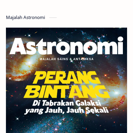
Hoax
Bima Sakti
Meteor
Majalah Astronomi
Gerhana
Komet ISON
Jupiter
Planet Kerdil
Bumi
Pengetahuan
Berita
Hujan Meteor
Satelit Alami
Rasi Bintang
Teleskop
Saturnus
GBT 2018
UFO
Advertorial
Astrofotografi
Stasiun Luar Angkasa Internasional
Gugus Bintang
Menarik Dibaca