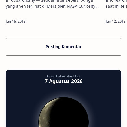
Info Astronomy — Sebuah fitur seperti bunga
Info Astro
yang aneh terlihat di Mars oleh NASA Curiosity
saat ini t
rover saat ini masih membuat peneliti bingung,
perubahan 
apa lagi yang tetap menekankan bahwa as…
berorienta
Posting Komentar
Fase Bulan Hari Ini
7 Agustus 2026