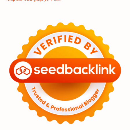
Eksoplanet
Lubang Hitam
Feature
Tata Surya
Hype
Astronot
Asteroid
Observasi
Premium
Komet
Bulan
Penelitian
Serba-serbi
Satelit
Luar Angkasa
Video
Aurora
Supernova
Nebula
Sponsored
Matahari
Featured
Mars
Planet Katai
GMT 2016
History