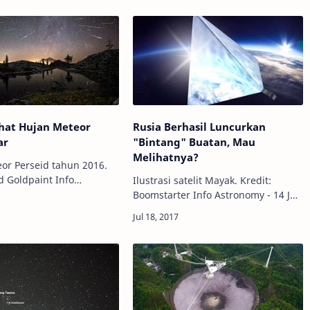
hat Hujan Meteor
Rusia Berhasil Luncurkan
ar
"Bintang" Buatan, Mau
Melihatnya?
or Perseid tahun 2016.
 Goldpaint Info
Ilustrasi satelit Mayak. Kredit:
- Melihat hujan meteor
Boomstarter Info Astronomy - 14 Juli
ngan melihat peristiwa-
2017 kemarin, roket Soyuz milik
angit lainnya. Bila tidak
Rusia telah berhasil meluncurkan
sebuah satelit unik ke orbit Bumi,
ya…