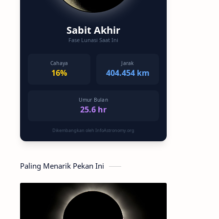
Sabit Akhir
Fase Lunasi Saat Ini
Cahaya
Jarak
16%
404.454 km
Umur Bulan
25.6 hr
Dikembangkan oleh InfoAstronomy.org
Paling Menarik Pekan Ini