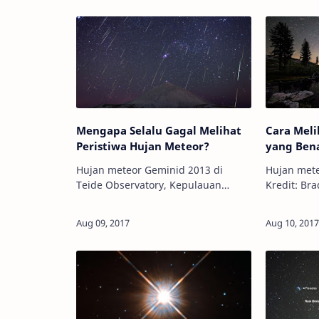
Mengapa Selalu Gagal Melihat
Cara Meli
Peristiwa Hujan Meteor?
yang Ben
Hujan meteor Geminid 2013 di
Hujan mete
Teide Observatory, Kepulauan
Kredit: Brad
Kanaria. Kredit: IAC Info
Astronomy 
Astronomy - Setidaknya, ada 11
berbeda de
peristiwa hujan meteor yang terjadi
peristiwa l
secara periodik setia…
tahu a…