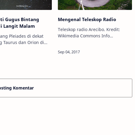
i Gugus Bintang
Mengenal Teleskop Radio
di Langit Malam
Teleskop radio Arecibo. Kredit:
Wikimedia Commons Info
ang Pleiades di dekat
Astronomy - Selain teleskop-
ng Taurus dan Orion di
teleskop optik yang menggunakan
u Malang. Kredit: Martin
cermin atau lensa, para astronom
onomy -
juga menggunakan jenis t…
 hingga malam-malam
a d…
osting Komentar