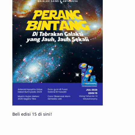
Matahari
Featured
Mars
Planet Katai
GMT 2016
History
Hoax
Bima Sakti
Meteor
Gerhana
Komet ISON
Jupiter
Planet Kerdil
Bumi
Pengetahuan
Berita
Beli edisi 15 di sini!
Hujan Meteor
Satelit Alami