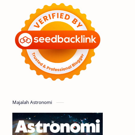
Feature
Tata Surya
Hype
Astronot
Asteroid
Observasi
Premium
Komet
Bulan
Penelitian
Serba-serbi
Satelit
Luar Angkasa
Video
Majalah Astronomi
Aurora
Supernova
Nebula
Sponsored