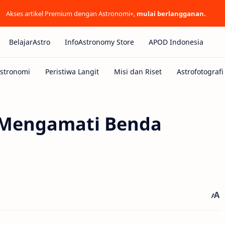
Akses artikel Premium dengan Astronomi+,
mulai berlangganan.
BelajarAstro
InfoAstronomy Store
APOD Indonesia
l Mengamati Benda