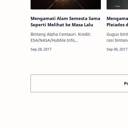
Mengamati Alam Semesta Sama
Mengamat
Seperti Melihat ke Masa Lalu
Pleiades 
Bintang Alpha Centauri. Kredit:
Gugus bint
ESA/NASA/Hubble Info
rasi binta
Astronomy - Alam semesta seperti
langit Bat
semacam jendela waktu yang ajaib,
Marthadinata Info Astr
yang memungkinkan kita untuk
Malam ini
mengintip ke masa …
selanjutny
P