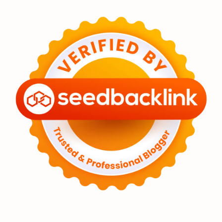
Eksoplanet
Lubang Hitam
Feature
Tata Surya
Hype
Astronot
Asteroid
Observasi
Premium
Komet
Bulan
Penelitian
Serba-serbi
Satelit
Luar Angkasa
Video
Aurora
Supernova
Nebula
Sponsored
Matahari
Mars
Planet Katai
Featured
GMT 2016
History
Hoax
Bima Sakti
Meteor