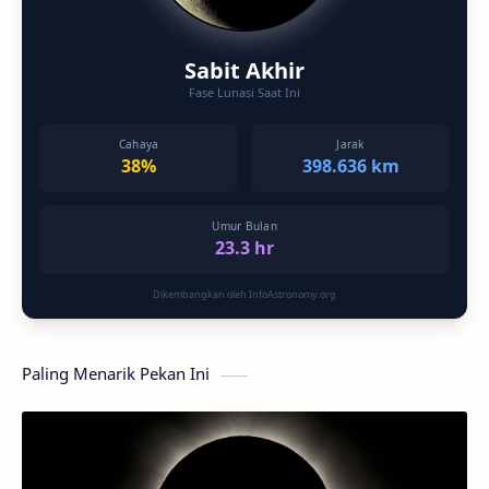
Sabit Akhir
Fase Lunasi Saat Ini
Cahaya
Jarak
38%
398.636 km
Umur Bulan
23.3 hr
Dikembangkan oleh InfoAstronomy.org
Paling Menarik Pekan Ini