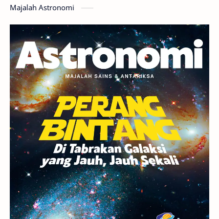
Majalah Astronomi
Gerhana
Komet ISON
Jupiter
Planet Kerdil
Bumi
Pengetahuan
Berita
Hujan Meteor
Satelit Alami
Rasi Bintang
Teleskop
Saturnus
GBT 2018
UFO
Advertorial
Astrofotografi
Stasiun Luar Angkasa Internasional
Gugus Bintang
Menarik Dibaca
Venus
Pluto
Galaksi Kerdil