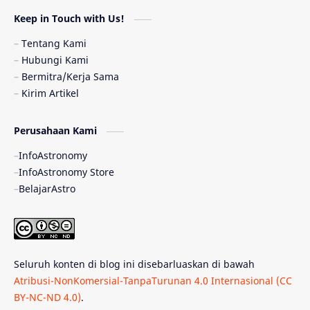
Astronomi dan Islam
Planet Kesembilan
Keep in Touch with Us!
Pulsar
Tiangong-1
Nova
Orion
Tentang Kami
Hubungi Kami
Quasar
Supermoon
TRAPPIST-1
Bermitra/Kerja Sama
Kirim Artikel
TanyaAstro
Ulasan
Ceres
Perusahaan Kami
Enseladus
Gelombang Gravitasi
InfoAstronomy
Indonesia
Kerdil Putih
LAPAN
InfoAstronomy Store
BelajarAstro
Astrobiologi
Merkurius
New Horizons
Olimpiade Sains Nasional
Roket
Week
Seluruh konten di blog ini disebarluaskan di bawah
Bumi Super
GBT18
Hilal
Atribusi-NonKomersial-TanpaTurunan 4.0 Internasional (CC
BY-NC-ND 4.0)
.
Katai Cokelat
Kepler
Neptunus