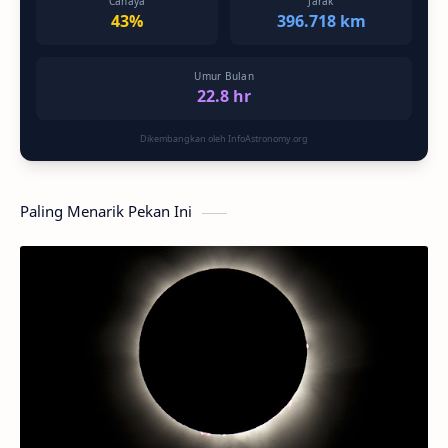
Cahaya
Jarak
43%
396.718 km
Umur Bulan
22.8 hr
Dikembangkan oleh InfoAstronomy.org
Paling Menarik Pekan Ini