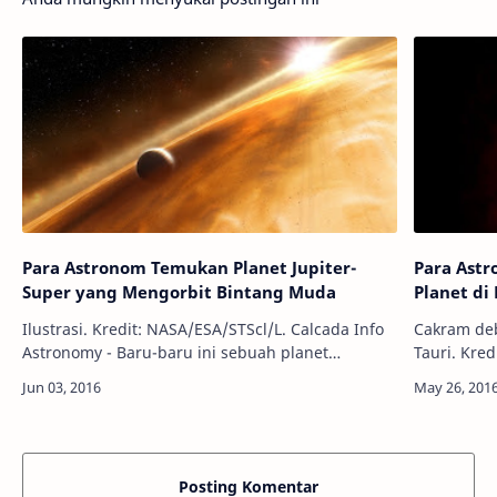
Para Astronom Temukan Planet Jupiter-
Para Ast
Super yang Mengorbit Bintang Muda
Planet di
Ilustrasi. Kredit: NASA/ESA/STScl/L. Calcada Info
Cakram de
Astronomy - Baru-baru ini sebuah planet
Tauri. Kredit: ALMA Info 
ekstrasurya--planet yang berada di luar Tata
ini, sebuah
Surya kita--yang bernama CI Tau b ber…
Atacama L
Posting Komentar