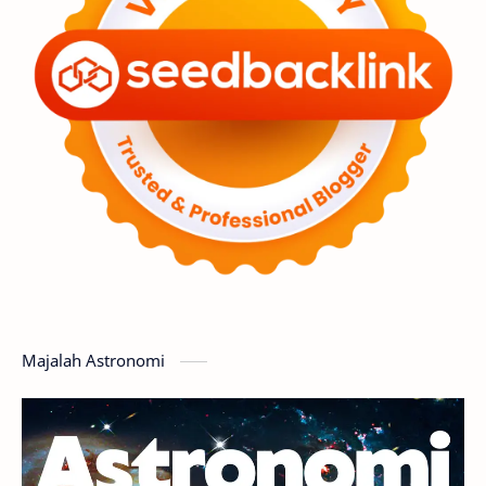
Premium
Komet
Bulan
Penelitian
Serba-serbi
Satelit
Luar Angkasa
Video
Aurora
Supernova
Nebula
Sponsored
Matahari
Mars
Planet Katai
Featured
GMT 2016
History
Hoax
Bima Sakti
Meteor
Majalah Astronomi
Gerhana
Komet ISON
Jupiter
Planet Kerdil
Bumi
Pengetahuan
Berita
Hujan Meteor
Satelit Alami