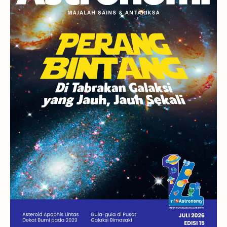
Rasi Bintang
Teleskop
Saturnus
GBT 2018
UFO
Advertorial
Astrofotografi
Stasiun Luar Angkasa Internasional
Gugus Bintang
Menarik Dibaca
Venus
Pluto
Galaksi Kerdil
Gambar Harian
Titan
Bintang Neutron
Hubble
Tips
Juno
Bintang Biner
Cassini