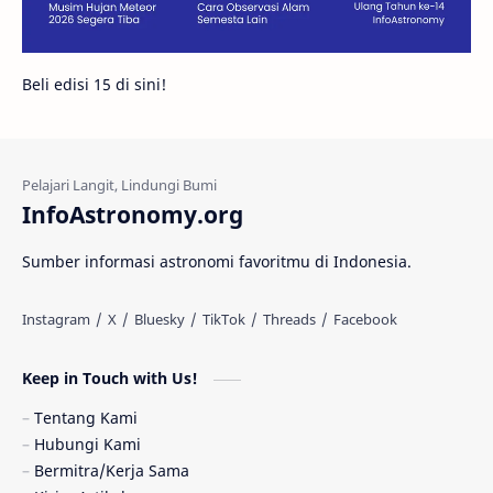
Galeri
Gugus Galaksi
Proxima b
Beli edisi 15 di sini!
Fakta
Galaksi Spiral
Kehidupan Asing
Lubang Cacing
Gerhana Matahari
Eksperimen
InfoAstronomy.org
Materi Gelap
Tanya Astro
Uranus
Sumber informasi astronomi favoritmu di Indonesia.
Antarbintang
Astronom
Astronomi dan Islam
Planet Kesembilan
Keep in Touch with Us!
Pulsar
Tiangong-1
Nova
Orion
Tentang Kami
Hubungi Kami
Quasar
Supermoon
TRAPPIST-1
Bermitra/Kerja Sama