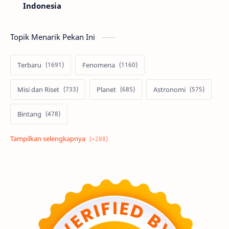
Indonesia
Topik Menarik Pekan Ini
Terbaru
Fenomena
Misi dan Riset
Planet
Astronomi
Bintang
Alam semesta
Galaksi
Eksoplanet
Lubang Hitam
Feature
Tata Surya
Hype
Astronot
Asteroid
Observasi