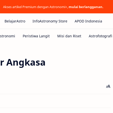
Akses artikel Premium dengan Astronomi+,
mulai berlangganan.
BelajarAstro
InfoAstronomy Store
APOD Indonesia
ar Angkasa