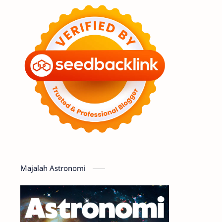
Feature
Tata Surya
Hype
Astronot
Asteroid
Observasi
Premium
Komet
Bulan
Penelitian
Serba-serbi
Satelit
Luar Angkasa
Video
Majalah Astronomi
Aurora
Supernova
Nebula
Sponsored