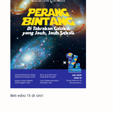
Matahari
Featured
Mars
Planet Katai
GMT 2016
History
Hoax
Bima Sakti
Meteor
Gerhana
Komet ISON
Jupiter
Planet Kerdil
Bumi
Pengetahuan
Berita
Beli edisi 15 di sini!
Hujan Meteor
Satelit Alami