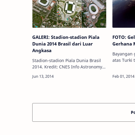
GALERI: Stadion-stadion Piala
FOTO: Ge
Dunia 2014 Brasil dari Luar
Gerhana 
Angkasa
Bayangan g
atas Turki 
Stadion-stadion Piala Dunia Brasil
Samantha Info Astronomy - Sebuah
2014. Kredit: CNES Info Astronomy -
foto menak
Piala Dunia 2014 Brasil telah
astronot y
bergulir! Di pertandingan perdana
luar …
tahun ini, tim Brasil melibas tim
Kro…
P