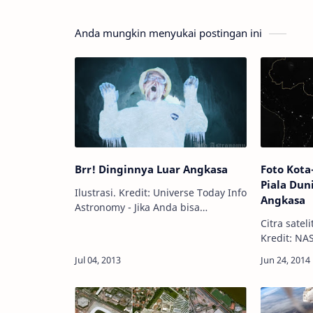
Anda mungkin menyukai postingan ini
Brr! Dinginnya Luar Angkasa
Foto Kota
Piala Duni
Ilustrasi. Kredit: Universe Today Info
Angkasa
Astronomy - Jika Anda bisa
melakukan perjalanan dari satu
Citra satel
planet ke planet lain, perjalanan
Kredit: NASA Info Astronomy 
antar bintang serta antar
tanggal 12 
galaksi,anda akan be…
event sepa
dimulai di
São…