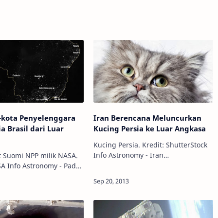
-kota Penyelenggara
Iran Berencana Meluncurkan
a Brasil dari Luar
Kucing Persia ke Luar Angkasa
Kucing Persia. Kredit: ShutterStock
Info Astronomy - Iran
it Suomi NPP milik NASA.
mengumumkan bahwa mereka
- Pada
ingin kucing Persia menjadi
Juni 2014,
astronot dari negara mereka
kbola terbesar di dunia
berikutnya, begitu seperti yang
 Arena Corinthians di
kantor…