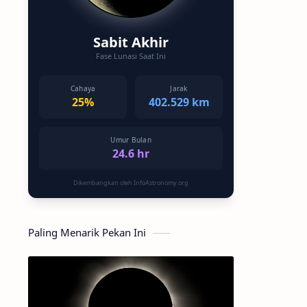
Sabit Akhir
Fase Lunasi Saat Ini
Cahaya
Jarak
25%
402.529 km
Umur Bulan
24.6 hr
Dikembangkan oleh InfoAstronomy.org
Paling Menarik Pekan Ini