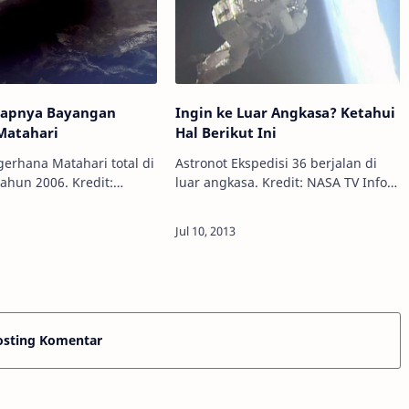
lapnya Bayangan
Ingin ke Luar Angkasa? Ketahui
Matahari
Hal Berikut Ini
erhana Matahari total di
Astronot Ekspedisi 36 berjalan di
tahun 2006. Kredit:
luar angkasa. Kredit: NASA TV Info
Astronomy - Luar angkasa adalah
jubkan berhasil dipotret
tempat yang menakjubkan,
ang sedang bertugas di
siapapun pasti ingin sekali
berkunjung untuk s…
osting Komentar