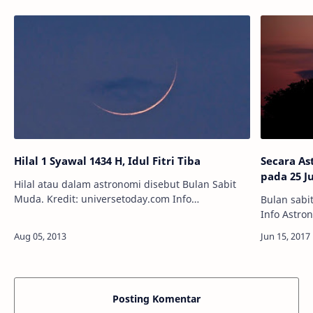
Hilal 1 Syawal 1434 H, Idul Fitri Tiba
Secara As
pada 25 J
Hilal atau dalam astronomi disebut Bulan Sabit
Muda. Kredit: universetoday.com Info
Bulan sabi
Astronomy - Umat Muslim seluruh dunia sebentar
Info Astro
lagi akan merayakan hari raya Idul Fitri.…
hari terak
semuanya 
Posting Komentar