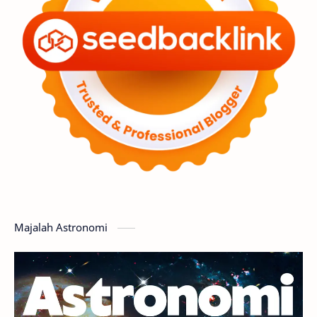
Premium
Komet
Bulan
Penelitian
Serba-serbi
Satelit
Luar Angkasa
Video
Aurora
Supernova
Nebula
Sponsored
Matahari
Featured
Mars
Planet Katai
GMT 2016
History
Hoax
Bima Sakti
Meteor
Majalah Astronomi
Gerhana
Komet ISON
Jupiter
Planet Kerdil
Bumi
Pengetahuan
Berita
Hujan Meteor
Satelit Alami