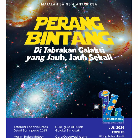
Rasi Bintang
Teleskop
Saturnus
GBT 2018
UFO
Advertorial
Astrofotografi
Stasiun Luar Angkasa Internasional
Gugus Bintang
Menarik Dibaca
Venus
Pluto
Galaksi Kerdil
Gambar Harian
Titan
Bintang Neutron
Hubble
Tips
Juno
Bintang Biner
Cassini