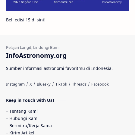
Galeri
Gugus Galaksi
Proxima b
Beli edisi 15 di sini!
Fakta
Galaksi Spiral
Kehidupan Asing
Lubang Cacing
Gerhana Matahari
Eksperimen
InfoAstronomy.org
Materi Gelap
Tanya Astro
Uranus
Sumber informasi astronomi favoritmu di Indonesia.
Antarbintang
Astronom
Astronomi dan Islam
Planet Kesembilan
Keep in Touch with Us!
Pulsar
Tiangong-1
Nova
Orion
Tentang Kami
Hubungi Kami
Quasar
Supermoon
TRAPPIST-1
Bermitra/Kerja Sama
Kirim Artikel