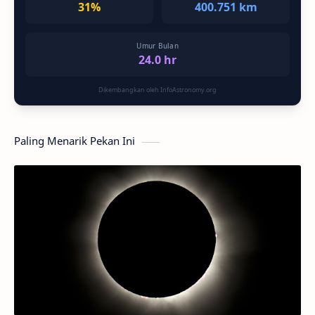
31%
400.751 km
Umur Bulan
24.0 hr
Dikembangkan oleh InfoAstronomy.org
Paling Menarik Pekan Ini