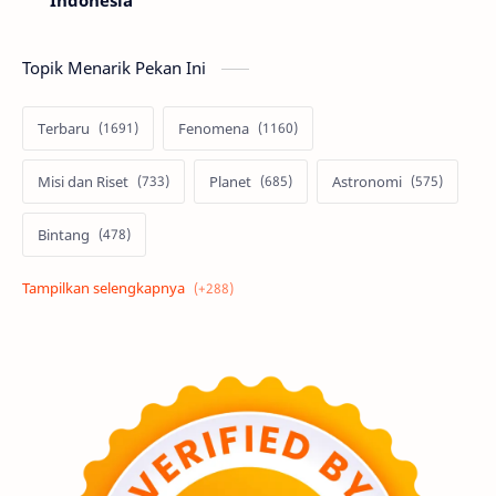
Topik Menarik Pekan Ini
Terbaru
Fenomena
Misi dan Riset
Planet
Astronomi
Bintang
Alam semesta
Galaksi
Eksoplanet
Lubang Hitam
Feature
Tata Surya
Hype
Astronot
Asteroid
Observasi