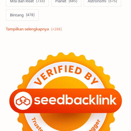
Misi dan Riset
Planet
Astronomi
Bintang
Alam semesta
Galaksi
Eksoplanet
Lubang Hitam
Feature
Tata Surya
Hype
Astronot
Asteroid
Observasi
Premium
Komet
Bulan
Penelitian
Serba-serbi
Satelit
Luar Angkasa
Video
Aurora
Supernova
Nebula
Sponsored