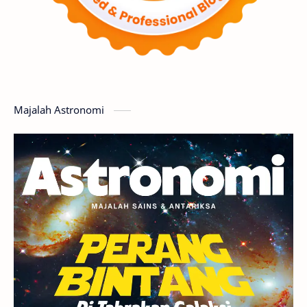
Matahari
Featured
Mars
Planet Katai
GMT 2016
History
Hoax
Bima Sakti
Meteor
Majalah Astronomi
Gerhana
Komet ISON
Jupiter
Planet Kerdil
Bumi
Pengetahuan
Berita
Hujan Meteor
Satelit Alami
Rasi Bintang
Teleskop
Saturnus
GBT 2018
UFO
Advertorial
Astrofotografi