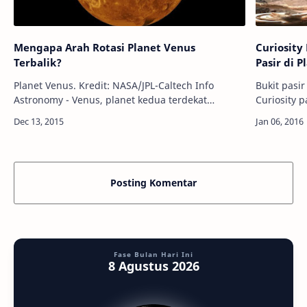
Mengapa Arah Rotasi Planet Venus
Curiosity
Terbalik?
Pasir di 
Planet Venus. Kredit: NASA/JPL-Caltech Info
Bukit pasir
Astronomy - Venus, planet kedua terdekat
Curiosity 
Matahari di Tata Surya ini berbeda dengan
JPL-Caltech Info Astronomy - Robot penjejal
planet-planet lainnya, ia bergerak pada …
Curiosity 
Posting Komentar
Fase Bulan Hari Ini
8 Agustus 2026