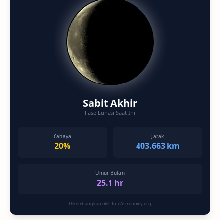
Sabit Akhir
Fase Lunasi Saat Ini
Cahaya
Jarak
20%
403.663 km
Umur Bulan
25.1 hr
Dikembangkan oleh InfoAstronomy.org