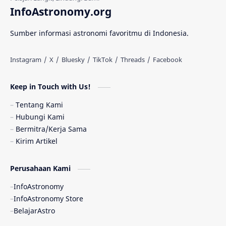
Gerhana Matahari
Eksperimen
InfoAstronomy.org
Materi Gelap
Tanya Astro
Uranus
Sumber informasi astronomi favoritmu di Indonesia.
Antarbintang
Astronom
Astronomi dan Islam
Planet Kesembilan
Keep in Touch with Us!
Pulsar
Tiangong-1
Nova
Orion
Tentang Kami
Hubungi Kami
Quasar
Supermoon
TRAPPIST-1
Bermitra/Kerja Sama
Kirim Artikel
Ulasan
Ceres
Enseladus
Perusahaan Kami
Gelombang Gravitasi
Indonesia
InfoAstronomy
Kerdil Putih
LAPAN
TanyaAstro
InfoAstronomy Store
BelajarAstro
Astrobiologi
Merkurius
New Horizons