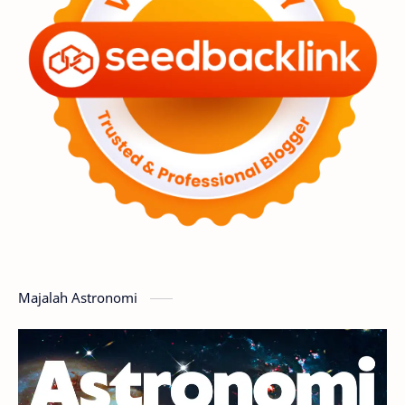
Premium
Komet
Bulan
Penelitian
Serba-serbi
Satelit
Luar Angkasa
Video
Aurora
Supernova
Nebula
Sponsored
Matahari
Featured
Mars
Planet Katai
GMT 2016
History
Hoax
Bima Sakti
Meteor
Majalah Astronomi
Gerhana
Komet ISON
Jupiter
Planet Kerdil
Bumi
Pengetahuan
Berita
Hujan Meteor
Satelit Alami