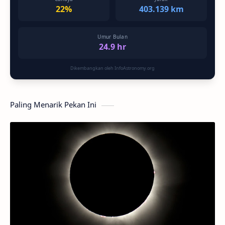
22%
403.139 km
Umur Bulan
24.9 hr
Dikembangkan oleh InfoAstronomy.org
Paling Menarik Pekan Ini