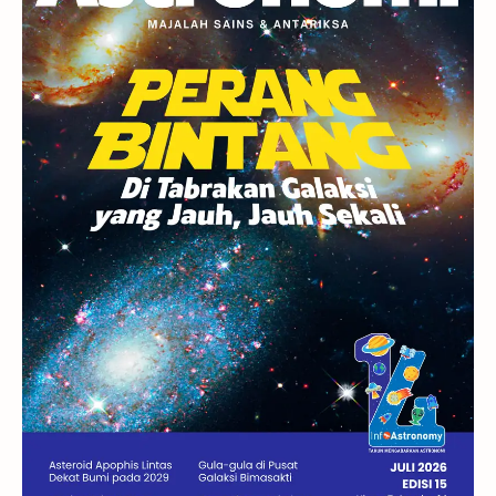
Rasi Bintang
Teleskop
Saturnus
GBT 2018
UFO
Advertorial
Astrofotografi
Stasiun Luar Angkasa Internasional
Gugus Bintang
Menarik Dibaca
Venus
Pluto
Galaksi Kerdil
Gambar Harian
Titan
Bintang Neutron
Hubble
Tips
Juno
Bintang Biner
Cassini