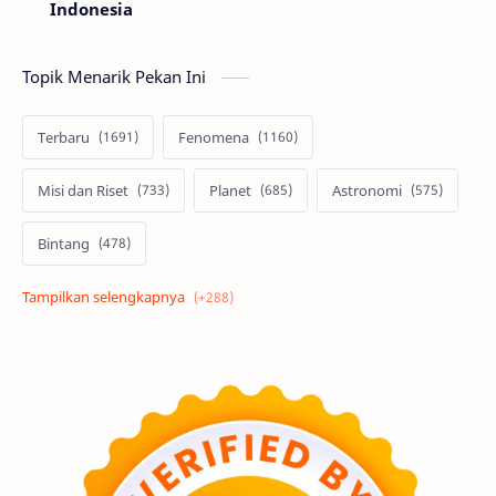
Indonesia
Topik Menarik Pekan Ini
Terbaru
Fenomena
Misi dan Riset
Planet
Astronomi
Bintang
Alam semesta
Galaksi
Eksoplanet
Lubang Hitam
Feature
Tata Surya
Hype
Astronot
Asteroid
Observasi