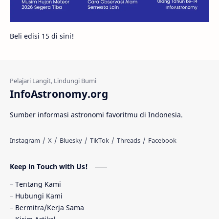
Galeri
Gugus Galaksi
Proxima b
Beli edisi 15 di sini!
Fakta
Galaksi Spiral
Kehidupan Asing
Lubang Cacing
Gerhana Matahari
Eksperimen
InfoAstronomy.org
Materi Gelap
Tanya Astro
Uranus
Sumber informasi astronomi favoritmu di Indonesia.
Antarbintang
Astronom
Astronomi dan Islam
Planet Kesembilan
Keep in Touch with Us!
Pulsar
Tiangong-1
Nova
Orion
Tentang Kami
Hubungi Kami
Quasar
Supermoon
TRAPPIST-1
Bermitra/Kerja Sama