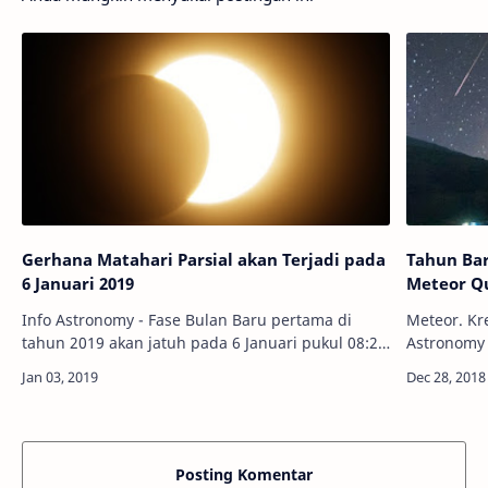
Gerhana Matahari Parsial akan Terjadi pada
Tahun Ba
6 Januari 2019
Meteor Q
Info Astronomy - Fase Bulan Baru pertama di
Meteor. Kre
tahun 2019 akan jatuh pada 6 Januari pukul 08:28
Astronomy 
WIB. Di beberapa titik di permukaan Bumi, fase
tahunnya, 
Bulan Baru terseut akan membuat B…
tahun 201
Januari…
Posting Komentar