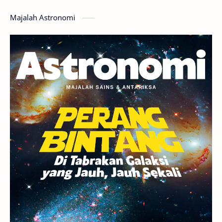
Hoax
Bima Sakti
Meteor
Majalah Astronomi
Gerhana
Komet ISON
Jupiter
Planet Kerdil
Bumi
Pengetahuan
Berita
Hujan Meteor
Satelit Alami
Rasi Bintang
Teleskop
Saturnus
GBT 2018
UFO
Advertorial
Astrofotografi
Stasiun Luar Angkasa Internasional
Gugus Bintang
Menarik Dibaca
Venus
Pluto
Galaksi Kerdil