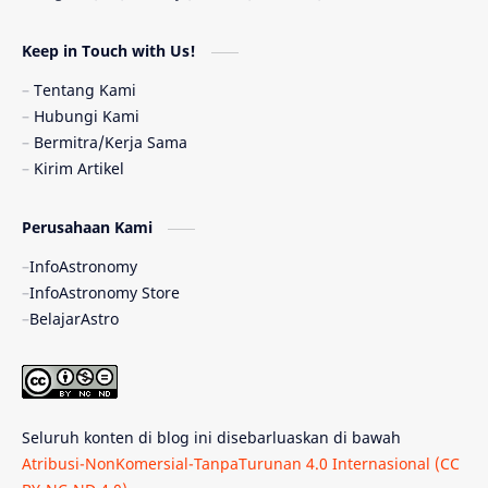
Astronomi dan Islam
Planet Kesembilan
Keep in Touch with Us!
Pulsar
Tiangong-1
Nova
Orion
Tentang Kami
Hubungi Kami
Quasar
Supermoon
TRAPPIST-1
Bermitra/Kerja Sama
Kirim Artikel
Ulasan
Ceres
Enseladus
Perusahaan Kami
Gelombang Gravitasi
Indonesia
InfoAstronomy
Kerdil Putih
LAPAN
TanyaAstro
InfoAstronomy Store
BelajarAstro
Astrobiologi
Merkurius
New Horizons
Olimpiade Sains Nasional
Roket
Week
Seluruh konten di blog ini disebarluaskan di bawah
Bumi Super
GBT18
Hilal
Atribusi-NonKomersial-TanpaTurunan 4.0 Internasional (CC