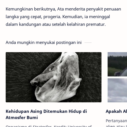
Kemungkinan berikutnya, Ata menderita penyakit penuaan
langka yang cepat, progeria. Kemudian, ia meninggal
dalam kandungan atau setelah kelahiran prematur.
Anda mungkin menyukai postingan ini
Kehidupan Asing Ditemukan Hidup di
Apakah Al
Atmosfer Bumi
Pertanyaan
alien atau 
Organisme di Stratosfer. Kredit: University of