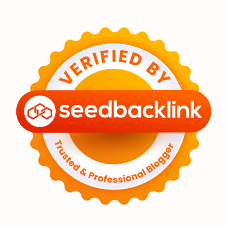
Eksoplanet
Lubang Hitam
Feature
Tata Surya
Hype
Astronot
Asteroid
Observasi
Premium
Komet
Bulan
Penelitian
Serba-serbi
Satelit
Luar Angkasa
Video
Aurora
Supernova
Nebula
Sponsored
Matahari
Featured
Mars
Planet Katai
GMT 2016
History