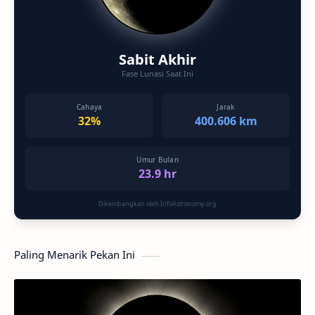
Sabit Akhir
Fase Lunasi Saat Ini
Cahaya
Jarak
32%
400.606 km
Umur Bulan
23.9 hr
Dikembangkan oleh InfoAstronomy.org
Paling Menarik Pekan Ini