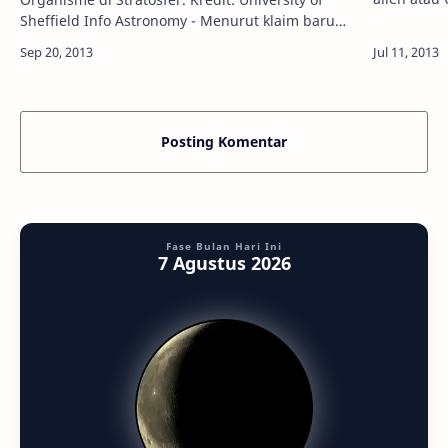
banyak sek
Sheffield Info Astronomy - Menurut klaim baru
makhluk yg
ilmuwan, Alien memang ada dan telah ditemukan
hidup di awan di atas District Peak, L…
Posting Komentar
Fase Bulan Hari Ini
7 Agustus 2026