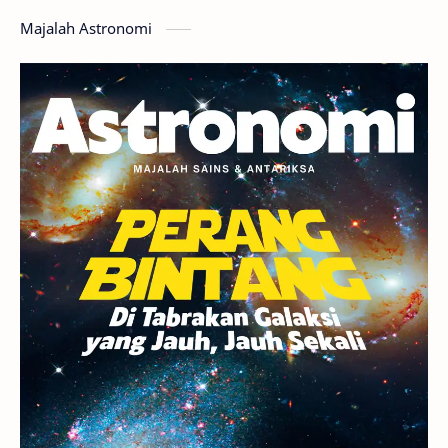
Majalah Astronomi
Gerhana
Komet ISON
Jupiter
Planet Kerdil
Bumi
Pengetahuan
Berita
Hujan Meteor
Satelit Alami
Rasi Bintang
Teleskop
Saturnus
GBT 2018
UFO
Advertorial
Astrofotografi
Stasiun Luar Angkasa Internasional
Gugus Bintang
Menarik Dibaca
Venus
Pluto
Galaksi Kerdil