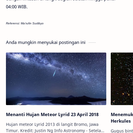
04:00 WIB.
Referensi: Ma'rufin Sudibyo
Anda mungkin menyukai postingan ini
Menanti Hujan Meteor Lyrid 23 April 2018
Menemuka
Herkules
Hujan meteor Lyrid 2013 di langit Bromo, Jawa
Timur. Kredit: Justin Ng Info Astronomy - Setelah
Gugus bint