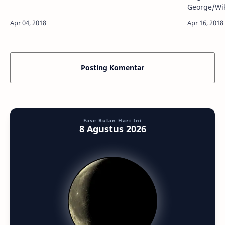
dua bulan lebih tanpa peristiwa hujan meteor,
George/Wikimedi
pada April ini akan ada Lyrid …
Pernahkah 
malam? Bil
Posting Komentar
Fase Bulan Hari Ini
8 Agustus 2026