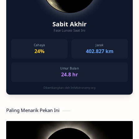
Sabit Akhir
Fase Lunasi Saat Ini
Cahaya
Jarak
24%
402.827 km
Umur Bulan
24.8 hr
Dikembangkan oleh InfoAstronomy.org
Paling Menarik Pekan Ini