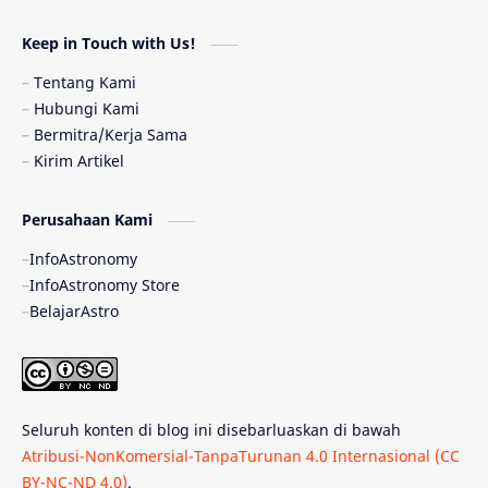
Astronomi dan Islam
Planet Kesembilan
Keep in Touch with Us!
Pulsar
Tiangong-1
Nova
Orion
Tentang Kami
Hubungi Kami
Quasar
Supermoon
TRAPPIST-1
Bermitra/Kerja Sama
Kirim Artikel
Ulasan
Ceres
Enseladus
Perusahaan Kami
Gelombang Gravitasi
Indonesia
InfoAstronomy
Kerdil Putih
LAPAN
TanyaAstro
InfoAstronomy Store
BelajarAstro
Astrobiologi
Merkurius
New Horizons
Olimpiade Sains Nasional
Roket
Week
Seluruh konten di blog ini disebarluaskan di bawah
Bumi Super
GBT18
Hilal
Atribusi-NonKomersial-TanpaTurunan 4.0 Internasional (CC
BY-NC-ND 4.0)
.
Katai Cokelat
Kepler
Neptunus