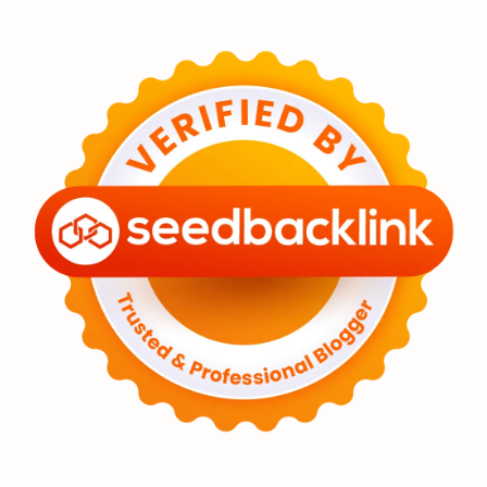
Eksoplanet
Lubang Hitam
Feature
Tata Surya
Hype
Astronot
Asteroid
Observasi
Premium
Komet
Bulan
Penelitian
Serba-serbi
Satelit
Luar Angkasa
Video
Aurora
Supernova
Nebula
Sponsored
Matahari
Featured
Mars
Planet Katai
GMT 2016
History
Hoax
Bima Sakti
Meteor