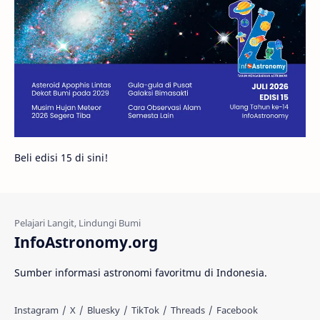
Gambar Harian
Titan
Bintang Neutron
Hubble
Tips
Juno
Bintang Biner
Cassini
Galeri
Gugus Galaksi
Proxima b
Beli edisi 15 di sini!
Fakta
Galaksi Spiral
Kehidupan Asing
Lubang Cacing
Gerhana Matahari
Eksperimen
InfoAstronomy.org
Materi Gelap
Tanya Astro
Uranus
Sumber informasi astronomi favoritmu di Indonesia.
Antarbintang
Astronom