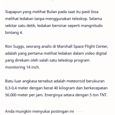
Siapapun
yang
melihat
Bulan
pada
saat itu
pasti bisa
melihat ledakan tanpa menggunakan
teleskop
.
Selama
sekitar
satu detik
,
ledakan
bersinar
seperti
mangnitudo
bintang
4.
Ron
Suggs
,
seorang analis
di
Marshall
Space Flight Center
,
adalah yang pertama
melihat
ledakan
dalam
video digital
yang direkam
oleh salah satu
teleskop
program
monitoring
14
inch
.
Batu luar angkasa tersebut adalah m
eteoroid
berukuran
0,3-0,4
meter
dengan berat 40 kilogram dan berkecepatan
56.000
meter per jam
.
Energinya setara dengan
5
ton
TNT
.
Anda mungkin menyukai postingan ini