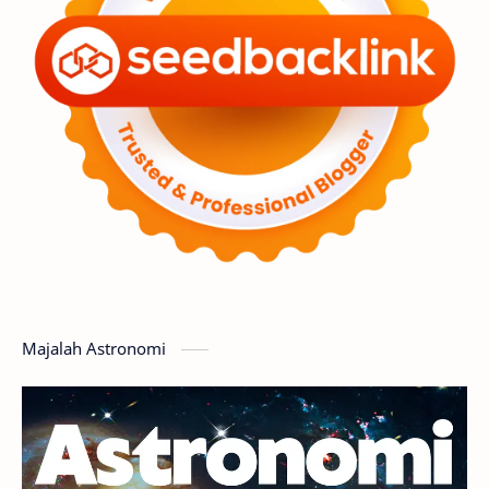
Premium
Komet
Bulan
Penelitian
Serba-serbi
Satelit
Luar Angkasa
Video
Aurora
Supernova
Nebula
Sponsored
Matahari
Featured
Mars
Planet Katai
GMT 2016
History
Hoax
Bima Sakti
Meteor
Majalah Astronomi
Gerhana
Komet ISON
Jupiter
Planet Kerdil
Bumi
Pengetahuan
Berita
Hujan Meteor
Satelit Alami