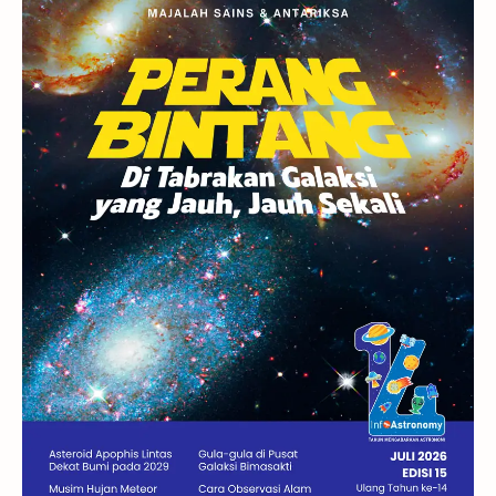
Rasi Bintang
Teleskop
Saturnus
GBT 2018
UFO
Advertorial
Astrofotografi
Stasiun Luar Angkasa Internasional
Gugus Bintang
Menarik Dibaca
Venus
Pluto
Galaksi Kerdil
Gambar Harian
Titan
Bintang Neutron
Hubble
Tips
Juno
Bintang Biner
Cassini