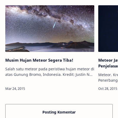
Musim Hujan Meteor Segera Tiba!
Meteor Ja
Penjelas
Salah satu meteor pada peristiwa hujan meteor di
atas Gunung Bromo, Indonesia. Kredit: Justin Ng
Meteor. Kredit: NASA I
Info Astronomy - Setelah terakhir kali hujan
Penerbanga
meteor Quadrantid pada pergant…
menjelaska
hutan per
Posting Komentar