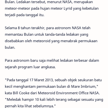
Bulan. Ledakan tersebut, menurut NASA, merupakan
meteor-meteor pada hujan meteor Lyrid yang kebetulan
terjadi pada tanggal itu.
Selama 8
tahun terakhir
,
para astronom
NASA
telah
memantau
Bulan
untuk tanda-tanda
ledakan
yang
disebabkan oleh
meteoroid
yang menabrak
permukaan
bulan
.
Para astronom
baru saja melihat
ledakan
terbesar
dalam
sejarah
program luar angkasa.
"
Pada tanggal 17 Maret
2013,
sebuah objek
seukuran
batu
kecil
menghantam
permukaan bulan
di
Mare
Imbrium
,
"
kata Bill
Cooke
dari
Meteoroid Environment Office
NASA
.
"
M
eledak
hampir 10
kali lebih
terang
sebagai sesuatu
yang
pernah kita
lihat sebelumnya
.
"