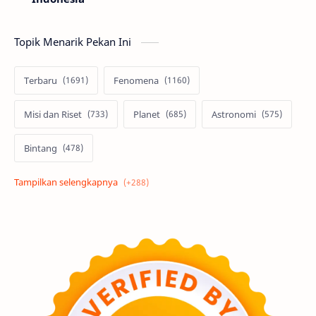
Topik Menarik Pekan Ini
Terbaru
Fenomena
Misi dan Riset
Planet
Astronomi
Bintang
Alam semesta
Galaksi
Eksoplanet
Lubang Hitam
Feature
Tata Surya
Hype
Astronot
Asteroid
Observasi