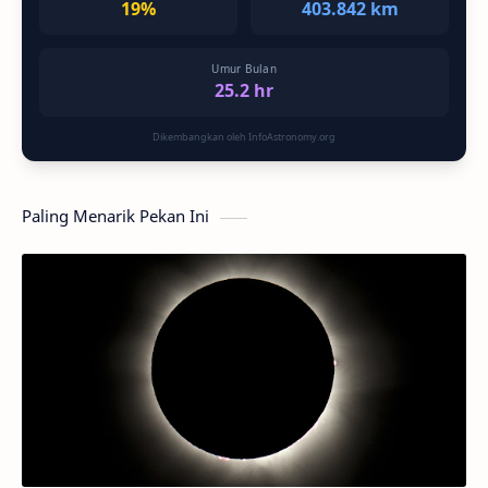
19%
403.842 km
Umur Bulan
25.2 hr
Dikembangkan oleh InfoAstronomy.org
Paling Menarik Pekan Ini