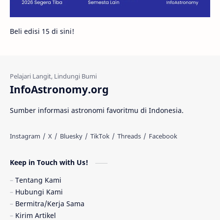
Galeri
Gugus Galaksi
Proxima b
Beli edisi 15 di sini!
Fakta
Galaksi Spiral
Kehidupan Asing
Lubang Cacing
Gerhana Matahari
Eksperimen
InfoAstronomy.org
Materi Gelap
Tanya Astro
Uranus
Sumber informasi astronomi favoritmu di Indonesia.
Antarbintang
Astronom
Astronomi dan Islam
Planet Kesembilan
Keep in Touch with Us!
Pulsar
Tiangong-1
Nova
Orion
Tentang Kami
Hubungi Kami
Quasar
Supermoon
TRAPPIST-1
Bermitra/Kerja Sama
Kirim Artikel