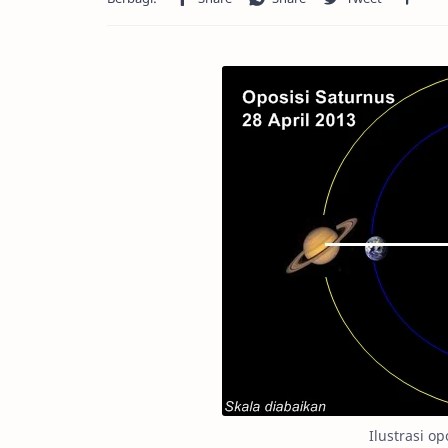
Ilustrasi op