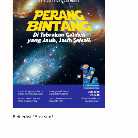
Matahari
Mars
Planet Katai
Featured
GMT 2016
History
Hoax
Bima Sakti
Meteor
Gerhana
Komet ISON
Jupiter
Planet Kerdil
Bumi
Pengetahuan
Berita
Beli edisi 15 di sini!
Hujan Meteor
Satelit Alami