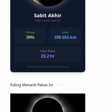
Sabit Akhir
Fase Lunasi Saat Ini
Cahaya
Jarak
39%
398.052 km
Umur Bulan
23.2 hr
Dikembangkan oleh InfoAstronomy.org
Paling Menarik Pekan Ini