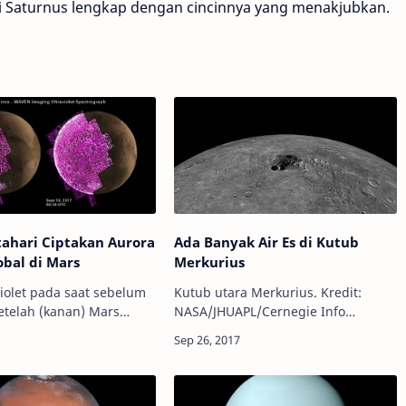
i Saturnus lengkap dengan cincinnya yang menakjubkan.
ahari Ciptakan Aurora
Ada Banyak Air Es di Kutub
obal di Mars
Merkurius
violet pada saat sebelum
Kutub utara Merkurius. Kredit:
setelah (kanan) Mars
NASA/JHUAPL/Cernegie Info
adai Matahari. Kredit:
Astronomy - Baru-baru ini,
y - Tak
sekelompok astronom telah
 yang punya aurora,
menemukan tiga endapan es baru
…
pada Merkurius. Temuan ini meng…