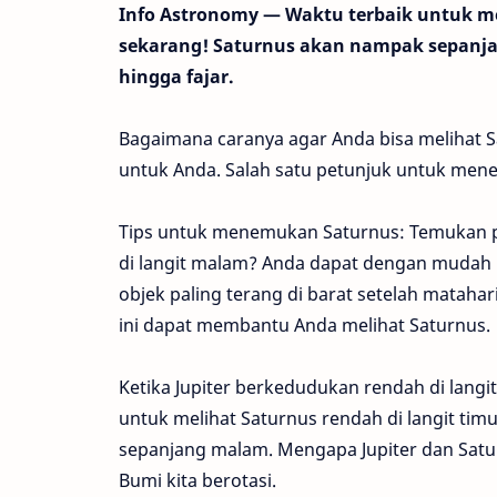
Info Astronomy — Waktu terbaik untuk me
sekarang! Saturnus akan nampak sepanjan
hingga fajar.
Bagaimana caranya agar Anda bisa melihat S
untuk Anda. Salah satu petunjuk untuk men
Tips untuk menemukan Saturnus: Temukan pla
di langit malam? Anda dapat dengan mudah me
objek paling terang di barat setelah matahari 
ini dapat membantu Anda melihat Saturnus.
Ketika Jupiter berkedudukan rendah di langi
untuk melihat Saturnus rendah di langit timu
sepanjang malam. Mengapa Jupiter dan Sat
Bumi kita berotasi.