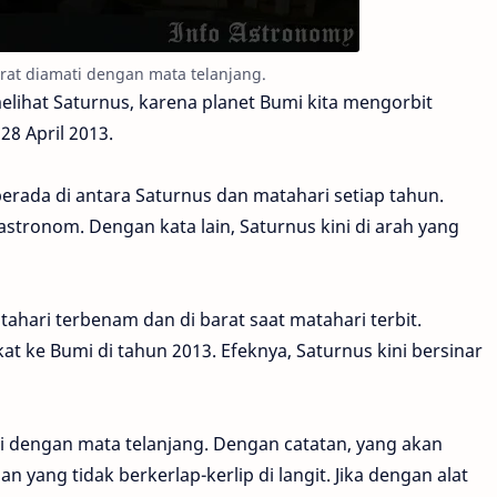
arat diamati dengan mata telanjang.
melihat Saturnus, karena planet Bumi kita mengorbit
8 April 2013.
erada di antara Saturnus dan matahari setiap tahun.
 astronom. Dengan kata lain, Saturnus kini di arah yang
atahari terbenam dan di barat saat matahari terbit.
t ke Bumi di tahun 2013. Efeknya, Saturnus kini bersinar
i dengan mata telanjang. Dengan catatan, yang akan
 yang tidak berkerlap-kerlip di langit. Jika dengan alat