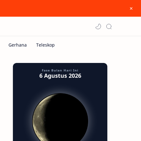
Fase Bulan Hari Ini
6 Agustus 2026