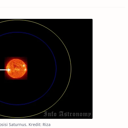
osisi Saturnus. Kredit: Riza