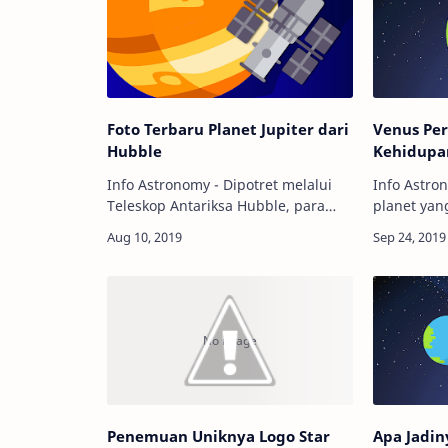
Foto Terbaru Planet Jupiter dari
Venus Pe
Hubble
Kehidupan
Info Astronomy - Dipotret melalui
Info Astro
Teleskop Antariksa Hubble, para
planet yan
astronom baru-baru ini merilis foto
planet y
terbaru planet Jupiter. Apa yang
kehidupan 
bisa dipelajari dari foto terbaru
di tata su
ini?…
membayan
Penemuan Uniknya Logo Star
Apa Jadin