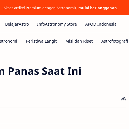
Akses artikel Premium dengan Astronomi+,
mulai berlangganan.
BelajarAstro
InfoAstronomy Store
APOD Indonesia
 Panas Saat Ini