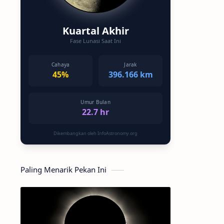
Kuartal Akhir
Fase Lunasi Saat Ini
Cahaya
Jarak
45%
396.166 km
Umur Bulan
22.7 hr
Dikembangkan oleh InfoAstronomy.org
Paling Menarik Pekan Ini