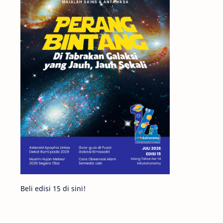
Matahari
Mars
Planet Katai
Featured
GMT 2016
History
Hoax
Bima Sakti
Meteor
Gerhana
Komet ISON
Jupiter
Planet Kerdil
Bumi
Pengetahuan
Berita
Beli edisi 15 di sini!
Hujan Meteor
Satelit Alami