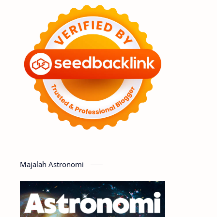
Feature
Tata Surya
Hype
Astronot
Asteroid
Observasi
Premium
Komet
Bulan
Penelitian
Serba-serbi
Satelit
Luar Angkasa
Video
Majalah Astronomi
Aurora
Supernova
Nebula
Sponsored