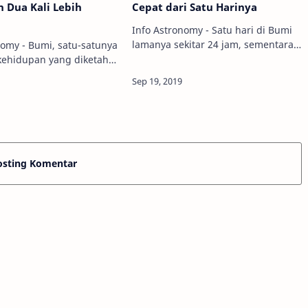
 Dua Kali Lebih
Cepat dari Satu Harinya
Info Astronomy - Satu hari di Bumi
lamanya sekitar 24 jam, sementara
nomy - Bumi, satu-satunya
satu tahunnya berlangsung sekitar
kehidupan yang diketahui
365 hari. Nah, pernah terbayang
rya, merupakan rumah
apa jadinya kalau kamu tinggal di
t ideal bagi manusia.
planet ya…
jadinya ya kalau Bumi dua
osting Komentar