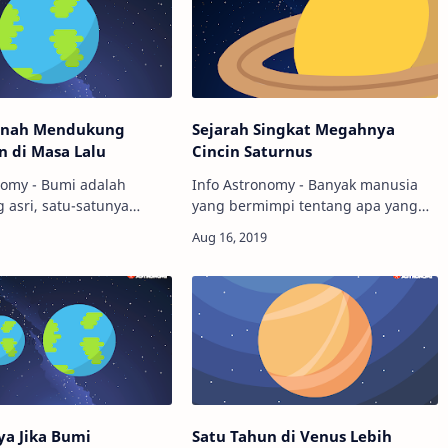
rnah Mendukung
Sejarah Singkat Megahnya
 di Masa Lalu
Cincin Saturnus
nomy - Bumi adalah
Info Astronomy - Banyak manusia
g asri, satu-satunya
yang bermimpi tentang apa yang
ang mampu menampung
akan mereka bisa lakukan
yang diketahui sejauh ini
seandainya punya mesin waktu.
rya. Tapi, pernahkah kamu
Beberapa di antaranya ingin
gkan …
melakukan perjalanan hingga…
ya Jika Bumi
Satu Tahun di Venus Lebih