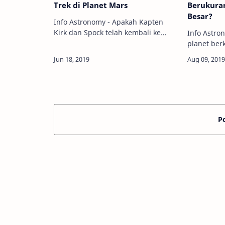
Trek di Planet Mars
Berukuran
Besar?
Info Astronomy - Apakah Kapten
Kirk dan Spock telah kembali ke
Info Astro
masa lalu untuk membentuk
planet ber
lambang Starfleet untuk United
di tata su
Federation of Planets dari Star Trek
yang sanga
di planet Mars? …
Tapi, apa 
kal…
P