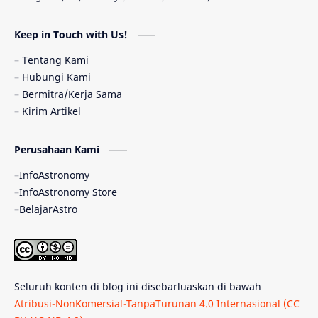
Astronomi dan Islam
Planet Kesembilan
Keep in Touch with Us!
Pulsar
Tiangong-1
Nova
Orion
Tentang Kami
Hubungi Kami
Quasar
Supermoon
TRAPPIST-1
Bermitra/Kerja Sama
Kirim Artikel
Ulasan
Ceres
Enseladus
Perusahaan Kami
Gelombang Gravitasi
Indonesia
InfoAstronomy
Kerdil Putih
LAPAN
TanyaAstro
InfoAstronomy Store
BelajarAstro
Astrobiologi
Merkurius
New Horizons
Olimpiade Sains Nasional
Roket
Week
Seluruh konten di blog ini disebarluaskan di bawah
Bumi Super
GBT18
Hilal
Atribusi-NonKomersial-TanpaTurunan 4.0 Internasional (CC