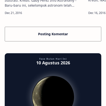
Kredit: NASA/SO
Ilustrasi. Kredit: Gaby Perez Info Astronomy -
Matahari k
Baru-baru ini, sekelompok astronom telah
sekitar sek
berhasil menemukan dua kandidat planet
ekstrasurya baru yang mengorbit sebuah bintang
ber…
Posting Komentar
Fase Bulan Hari Ini
10 Agustus 2026