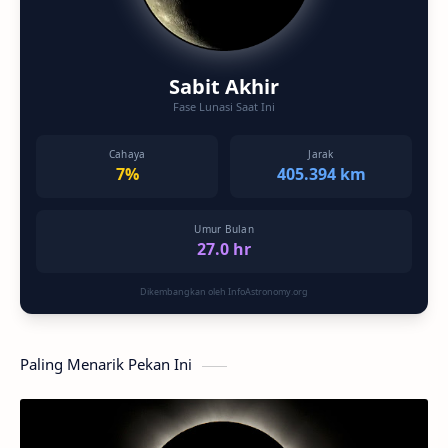
Sabit Akhir
Fase Lunasi Saat Ini
Cahaya
Jarak
7%
405.394 km
Umur Bulan
27.0 hr
Dikembangkan oleh InfoAstronomy.org
Paling Menarik Pekan Ini