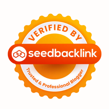
Eksoplanet
Lubang Hitam
Feature
Tata Surya
Hype
Astronot
Asteroid
Observasi
Premium
Komet
Bulan
Penelitian
Serba-serbi
Satelit
Luar Angkasa
Video
Aurora
Supernova
Nebula
Sponsored
Matahari
Featured
Mars
Planet Katai
GMT 2016
History