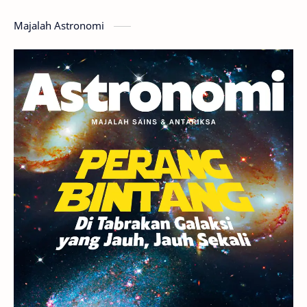
Hoax
Bima Sakti
Meteor
Majalah Astronomi
Gerhana
Komet ISON
Jupiter
Planet Kerdil
Bumi
Pengetahuan
Berita
Hujan Meteor
Satelit Alami
Rasi Bintang
Teleskop
Saturnus
GBT 2018
UFO
Advertorial
Astrofotografi
Stasiun Luar Angkasa Internasional
Gugus Bintang
Menarik Dibaca
Venus
Pluto
Galaksi Kerdil