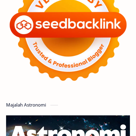
Premium
Komet
Bulan
Penelitian
Serba-serbi
Satelit
Luar Angkasa
Video
Aurora
Supernova
Nebula
Sponsored
Matahari
Featured
Mars
Planet Katai
GMT 2016
History
Hoax
Bima Sakti
Meteor
Majalah Astronomi
Gerhana
Komet ISON
Jupiter
Planet Kerdil
Bumi
Pengetahuan