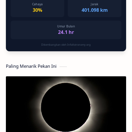
Cahaya
Jarak
30%
401.098 km
Umur Bulan
24.1 hr
Dikembangkan oleh InfoAstronomy.org
Paling Menarik Pekan Ini