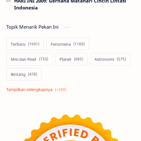
HARI INI 2009: Gerhana Matahari Cincin Lintasi
Indonesia
Topik Menarik Pekan Ini
Terbaru
Fenomena
Misi dan Riset
Planet
Astronomi
Bintang
Alam semesta
Galaksi
Eksoplanet
Lubang Hitam
Feature
Tata Surya
Hype
Astronot
Asteroid
Observasi