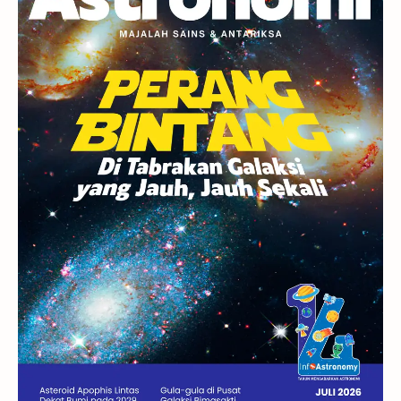
Berita
Hujan Meteor
Satelit Alami
Rasi Bintang
Teleskop
Saturnus
GBT 2018
UFO
Advertorial
Astrofotografi
Stasiun Luar Angkasa Internasional
Gugus Bintang
Menarik Dibaca
Venus
Pluto
Galaksi Kerdil
Gambar Harian
Titan
Bintang Neutron
Hubble
Tips
Juno
Bintang Biner
Cassini