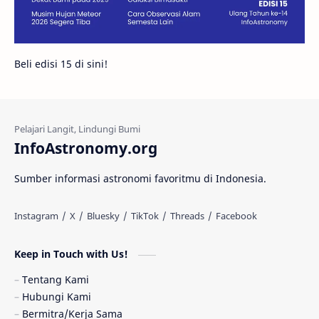
Galeri
Gugus Galaksi
Proxima b
Beli edisi 15 di sini!
Fakta
Galaksi Spiral
Kehidupan Asing
Lubang Cacing
Gerhana Matahari
Eksperimen
InfoAstronomy.org
Materi Gelap
Tanya Astro
Uranus
Sumber informasi astronomi favoritmu di Indonesia.
Antarbintang
Astronom
Astronomi dan Islam
Planet Kesembilan
Keep in Touch with Us!
Pulsar
Tiangong-1
Nova
Orion
Tentang Kami
Hubungi Kami
Quasar
Supermoon
TRAPPIST-1
Bermitra/Kerja Sama