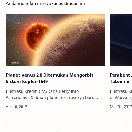
Anda mungkin menyukai postingan ini
Planet Venus 2.0 Ditemukan Mengorbit
Pembentu
Sistem Kepler-1649
Tatooine
Ilustrasi. Kredit: CfA/Dana Berry Info
Ilustrasi. 
Astronomy - Sebuah planet ekstrasurya baru
of Warwick, 
seukuran Bumi berhasil ditemukan mengorbit
Astronomy 
sebuah bintang kerdil merah yang berjarak …
internasi