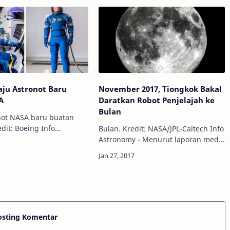
antariksa …
aju Astronot Baru
November 2017, Tiongkok Bakal
A
Daratkan Robot Penjelajah ke
Bulan
not NASA baru buatan
it: Boeing Info
Bulan. Kredit: NASA/JPL-Caltech Info
 Bila biasanya kita
Astronomy - Menurut laporan media
tronot di luar angkasa
pemerintah Tiongkok, mereka
kai baju khas berwarna
berencana untuk meluncurkan
pun oran…
robot penjelajah ke Bulan
menggunakan roket k…
osting Komentar