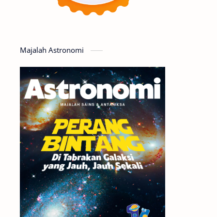
Serba-serbi
Satelit
Luar Angkasa
Video
Majalah Astronomi
Aurora
Supernova
Nebula
Sponsored
Matahari
Featured
Mars
Planet Katai
GMT 2016
History
Hoax
Bima Sakti
Meteor
Gerhana