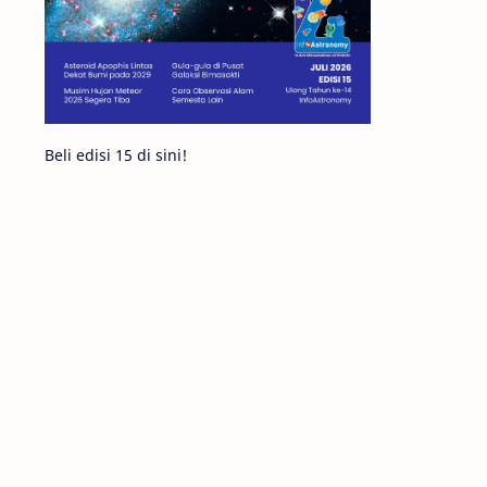
Komet ISON
Jupiter
Planet Kerdil
Bumi
Pengetahuan
Berita
Beli edisi 15 di sini!
Hujan Meteor
Satelit Alami
Rasi Bintang
Teleskop
Saturnus
GBT 2018
UFO
Advertorial
Astrofotografi
Stasiun Luar Angkasa Internasional