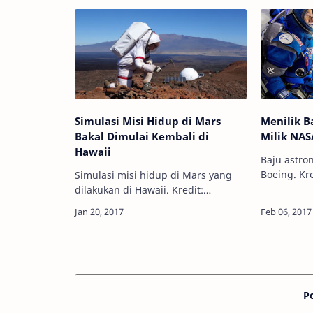
kali i…
sedang mempersiapkan diri untuk
menjadi negara Isl…
Simulasi Misi Hidup di Mars
Menilik B
Bakal Dimulai Kembali di
Milik NAS
Hawaii
Baju astro
Boeing. Kred
Simulasi misi hidup di Mars yang
Astronomy -
dilakukan di Hawaii. Kredit:
melihat as
Universitas Hawaii, via AP Info
yang mema
Astronomy - Sekelompok peneliti
putih mau
yang didanai oleh NASA siap untuk
menjala…
P