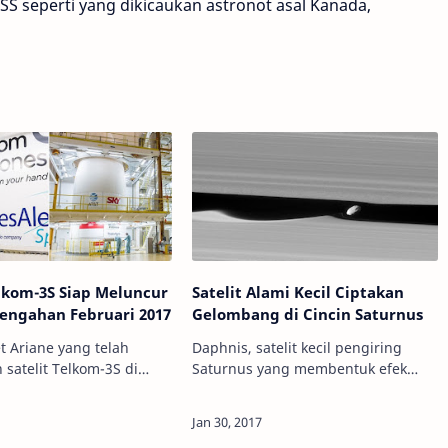
SS seperti yang dikicaukan astronot asal Kanada,
elkom-3S Siap Meluncur
Satelit Alami Kecil Ciptakan
engahan Februari 2017
Gelombang di Cincin Saturnus
t Ariane yang telah
Daphnis, satelit kecil pengiring
 satelit Telkom-3S di
Saturnus yang membentuk efek
edit: Ariane Space Info
gelombang di sistem cincinnya.
- Indonesia akan kembali
Kredit: NASA/JPL-Caltech Info
atelit baru, yang mana
Astronomy - Baru-baru ini, wahana