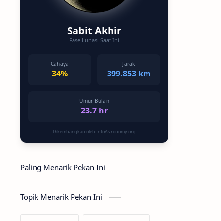
Sabit Akhir
Fase Lunasi Saat Ini
Cahaya
Jarak
34%
399.853 km
Umur Bulan
23.7 hr
Dikembangkan oleh InfoAstronomy.org
Paling Menarik Pekan Ini
Topik Menarik Pekan Ini