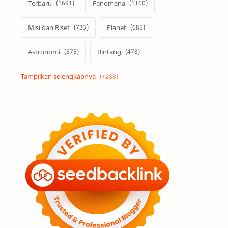
Terbaru
Fenomena
Misi dan Riset
Planet
Astronomi
Bintang
Alam semesta
Galaksi
Eksoplanet
Lubang Hitam
Feature
Tata Surya
Hype
Astronot
Asteroid
Observasi
Premium
Komet
Bulan
Penelitian