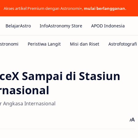
Akses artikel Premium dengan Astronomi+,
mulai berlangganan.
BelajarAstro
InfoAstronomy Store
APOD Indonesia
ceX Sampai di Stasiun
rnasional
r Angkasa Internasional