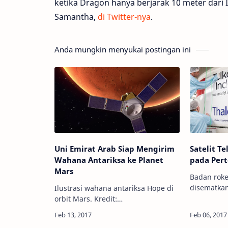
ketika Dragon hanya berjarak 10 meter dari I
Samantha,
di Twitter-nya
.
Anda mungkin menyukai postingan ini
Uni Emirat Arab Siap Mengirim
Satelit T
Wahana Antariksa ke Planet
pada Pert
Mars
Badan roke
disematkan
Ilustrasi wahana antariksa Hope di
dalamnya. Kr
orbit Mars. Kredit:
Astronomy 
Emiratesmarsmission.ea Info
memiliki s
Astronomy - Uni Emirat Arab saat ini