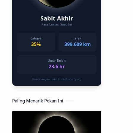
Sabit Akhir
Fase Lunasi Saat Ini
Cahaya
Jarak
35%
399.609 km
Umur Bulan
23.6 hr
Dikembangkan oleh InfoAstronomy.org
Paling Menarik Pekan Ini