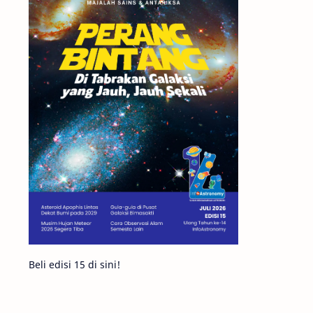
Matahari
Featured
Mars
Planet Katai
GMT 2016
History
Hoax
Bima Sakti
Meteor
Gerhana
Komet ISON
Jupiter
Planet Kerdil
Bumi
Pengetahuan
Berita
Beli edisi 15 di sini!
Hujan Meteor
Satelit Alami