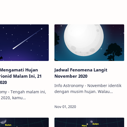
p Mengamati Hujan
Jadwal Fenomena Langit
ionid Malam Ini, 21
November 2020
020
Info Astronomy - November identik
dengan musim hujan. Walau
omy - Tengah malam ini,
begitu, masih ada banyak fenomena
 2020, kamu
langit yang akan terjadi pada
atan melihat sebuah
November ini. Sambil berharap
ujan meteor di langit.
cuaca cerah, mari catat du…
an salah sangka, hujan
lah peristiwa …