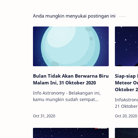
Anda mungkin menyukai postingan ini
Bulan Tidak Akan Berwarna Biru
Siap-sia
Malam Ini, 31 Oktober 2020
Meteor Or
Oktober 2
Info Astronomy - Belakangan ini,
kamu mungkin sudah sempat
InfoAstron
membaca kabar bahwa pada hari
21 Oktober
ini, 31 Oktober 2020, akan terjadi
berkesemp
suatu fenomena yang disebut
fenomena h
sebagai Blue Moon atau …
Eits, jang
meteor ada