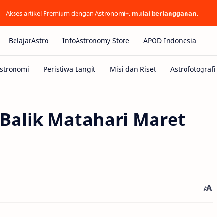
Akses artikel Premium dengan Astronomi+,
mulai berlangganan.
BelajarAstro
InfoAstronomy Store
APOD Indonesia
 Balik Matahari Maret