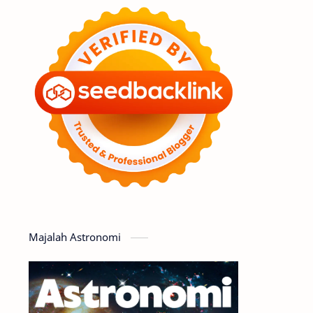
Feature
Tata Surya
Hype
Astronot
Asteroid
Observasi
Premium
Komet
Bulan
Penelitian
Serba-serbi
Satelit
Luar Angkasa
Video
Majalah Astronomi
Aurora
Supernova
Nebula
Sponsored