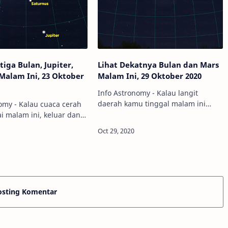
tiga Bulan, Jupiter,
Lihat Dekatnya Bulan dan Mars
Malam Ini, 23 Oktober
Malam Ini, 29 Oktober 2020
Info Astronomy - Kalau langit
daerah kamu tinggal malam ini
omy - Kalau cuaca cerah
cerah, jangan lupa untuk
i malam ini, keluar dan
sempatkan melihat dekatnya planet
angit. Kamu bisa
Mars dengan Bulan.Yup, planet-
 planet-planet raksasa
planet tata surya bisa kita ama…
ya, Jupiter dan Saturnus,
n memben…
osting Komentar