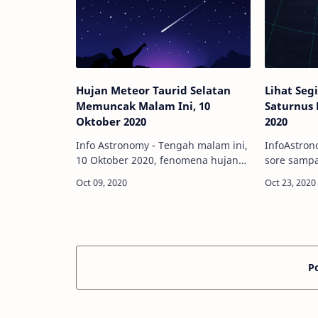
Hujan Meteor Taurid Selatan
Lihat Segi
Memuncak Malam Ini, 10
Saturnus 
Oktober 2020
2020
Info Astronomy - Tengah malam ini,
InfoAstron
10 Oktober 2020, fenomena hujan
sore sampa
meteor Taurid Selatan akan
amatilah l
mencapai puncaknya dan bisa
menemukan
diamati di seluruh Indonesia.
di tata sur
Bagaimana cara mengama…
yang aka
P